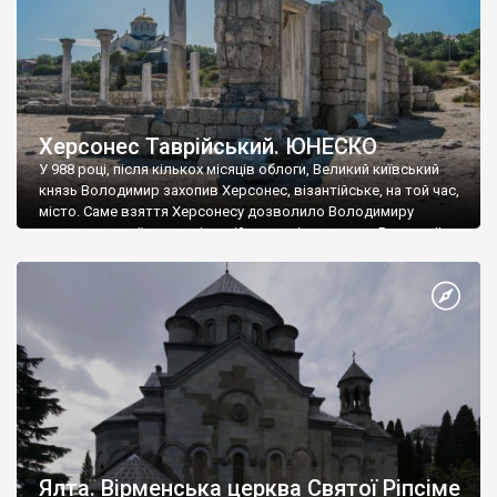
Херсонес Таврійський. ЮНЕСКО
У 988 році, після кількох місяців облоги, Великий київський
князь Володимир захопив Херсонес, візантійське, на той час,
місто. Саме взяття Херсонесу дозволило Володимиру
диктувати свої умови візантійському імператору Василю ІІ, та
одружитися з його дочкою Ганною. Цього ж року, в
Херсонесі Володимир-язичник, став Василем-християнином.
А потім було Хрещення Русі. На честь Херсонесу Таврійського
названо місто […]
Ялта. Вірменська церква Святої Ріпсіме