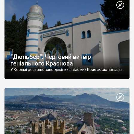
“Дюльбер”. Черговий витвір
геніального Краснова
У Кореїзі розташовано декілька відомих Кримських палаців.