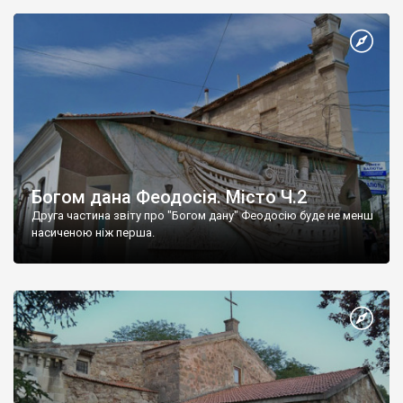
Богом дана Феодосія. Місто Ч.2
Друга частина звіту про "Богом дану" Феодосію буде не менш
насиченою ніж перша.