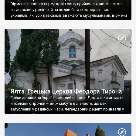
Вірменія першою серед країн світу прийняла християнство,
як державну релігію, й на подив багатьох пересічних
українців, які усіх кавказців вважають мусульманами, вірмени
є відданими вірянами Христа
Ялта. Грецька церква Феодора Тирона
Греки залишили Україні чималий спадок. Достатньо згадати
ніжинські огірочки – ви ж мабуть всі знаєте, що цей,
загублений у радянські часи, легендарний рецепт привезли у
Ніжин греки?