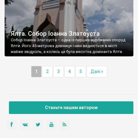
Ялта. Собор Іоанна Златоуста
Собор Іоанна Златоуста – одна із перших мурованих споруд
Ялти. Його 45-метрова дзвіниця і нині видніється в місті
майже звідусіль, а колись це була висотна домінанта Ялти.
1
2
3
4
5
Далі »
Станьте нашим автором