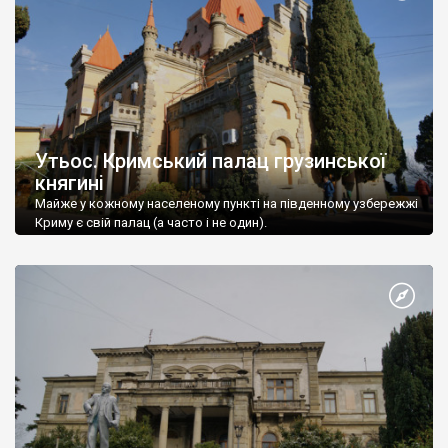
Утьос. Кримський палац грузинської
княгині
Майже у кожному населеному пункті на південному узбережжі
Криму є свій палац (а часто і не один).