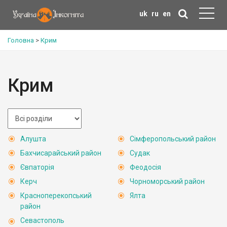
uk
ru
en
Головна
>
Крим
Крим
Алушта
Сімферопольський район
Бахчисарайський район
Судак
Євпаторія
Феодосія
Керч
Чорноморський район
Красноперекопський
Ялта
район
Севастополь