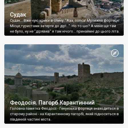
Судак
Судак... Вже чую крики в спину: "Ааа, попса! Муляжна фортеця!
Місце,туристами затерте до дір!..." Но то шо? А мене ще там
не було, ну не "дірявив" я там нічого... принаймні до цього літа.
Феодосія. Пагорб Карантинний
Головна памятка Феодосії - Генуезька фортеця знаходиться в
старому районі - на Карантинному пагорбі, який підноситься в
південній частині міста.