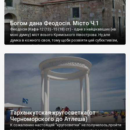
Богом дана Феодосія. Місто Ч.1
Феодосія (Кафа-12 (13) -15 (18) ст) - одне з найцікавіших (на
мою думку) міст всього Кримського півострова .Ну,але
думка в кожного своя, тому щоби розвіяти цей субєктивізм,
запрошую відвідати це
Тарханкутская кругосветка(от
Черноморского до Атлеша)
К сожалению настоящей "кругосветки" не получилось,пройти