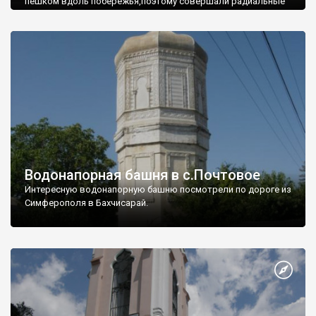
пешком вдоль побережья,поэтому совершали радиальные
вылазки из Оленевки.
Водонапорная башня в с.Почтовое
Интересную водонапорную башню посмотрели по дороге из
Симферополя в Бахчисарай.