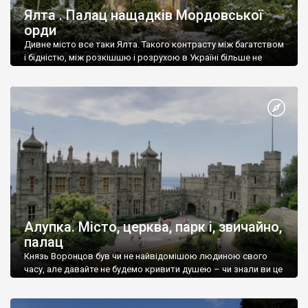
Ялта . Палац нащадків Мордовської
орди
Дивне місто все таки Ялта. Такого контрасту між багатством
і бідністю, між розкішшю і розрухою в Україні більше не
знайдеш.
Алупка. Місто, церква, парк і, звичайно,
палац
Князь Воронцов був чи не найвідомішою людиною свого
часу, але давайте не будемо кривити душею – чи знали ви це
прізвище до відвідин Алупки? Мабуть все таки ні.