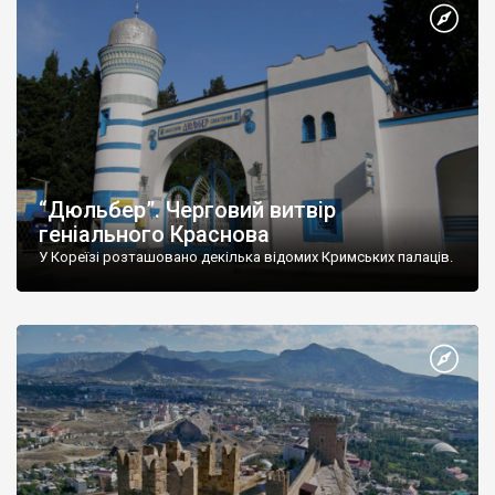
“Дюльбер”. Черговий витвір
геніального Краснова
У Кореїзі розташовано декілька відомих Кримських палаців.