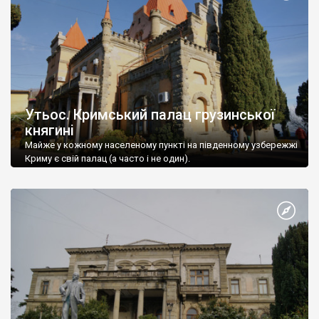
Утьос. Кримський палац грузинської
княгині
Майже у кожному населеному пункті на південному узбережжі
Криму є свій палац (а часто і не один).