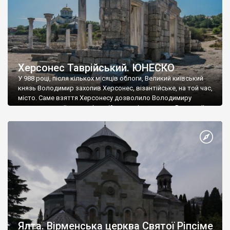
Херсонес Таврійський. ЮНЕСКО
У 988 році, після кількох місяців облоги, Великий київський
князь Володимир захопив Херсонес, візантійське, на той час,
місто. Саме взяття Херсонесу дозволило Володимиру
диктувати свої умови візантійському імператору Василю ІІ, та
одружитися з його дочкою Ганною. Цього ж року, в
Херсонесі Володимир-язичник, став Василем-християнином.
А потім було Хрещення Русі. На честь Херсонесу Таврійського
названо місто […]
Ялта. Вірменська церква Святої Ріпсіме