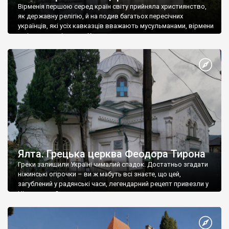
Вірменія першою серед країн світу прийняла християнство,
як державну релігію, й на подив багатьох пересічних
українців, які усіх кавказців вважають мусульманами, вірмени
є відданими вірянами Христа
Ялта. Грецька церква Феодора Тирона
Греки залишили Україні чималий спадок. Достатньо згадати
ніжинські огірочки – ви ж мабуть всі знаєте, що цей,
загублений у радянські часи, легендарний рецепт привезли у
Ніжин греки?