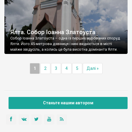
Ялта. Собор Іоанна Златоуста
Собор Іоанна Златоуста – одна із перших мурованих споруд
Ялти. Його 45-метрова дзвіниця і нині видніється в місті
майже звідусіль, а колись це була висотна домінанта Ялти.
1
2
3
4
5
Далі »
Станьте нашим автором