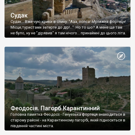
Судак
Судак... Вже чую крики в спину: "Ааа, попса! Муляжна фортеця!
Місце,туристами затерте до дір!..." Но то шо? А мене ще там
не було, ну не "дірявив" я там нічого... принаймні до цього літа.
Феодосія. Пагорб Карантинний
Головна памятка Феодосії - Генуезька фортеця знаходиться в
старому районі - на Карантинному пагорбі, який підноситься в
південній частині міста.