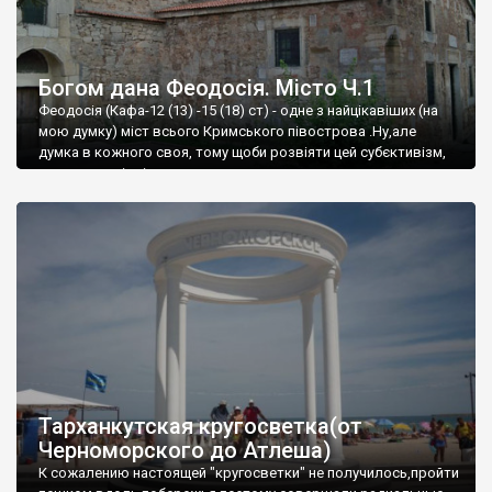
Богом дана Феодосія. Місто Ч.1
Феодосія (Кафа-12 (13) -15 (18) ст) - одне з найцікавіших (на
мою думку) міст всього Кримського півострова .Ну,але
думка в кожного своя, тому щоби розвіяти цей субєктивізм,
запрошую відвідати це
Тарханкутская кругосветка(от
Черноморского до Атлеша)
К сожалению настоящей "кругосветки" не получилось,пройти