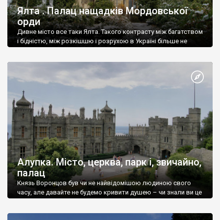
Ялта . Палац нащадків Мордовської
орди
Дивне місто все таки Ялта. Такого контрасту між багатством
і бідністю, між розкішшю і розрухою в Україні більше не
знайдеш.
Алупка. Місто, церква, парк і, звичайно,
палац
Князь Воронцов був чи не найвідомішою людиною свого
часу, але давайте не будемо кривити душею – чи знали ви це
прізвище до відвідин Алупки? Мабуть все таки ні.