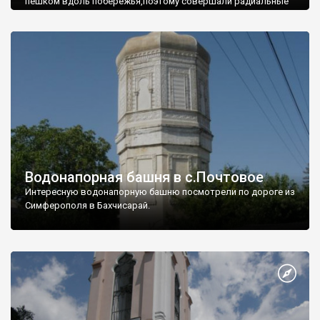
пешком вдоль побережья,поэтому совершали радиальные
вылазки из Оленевки.
Водонапорная башня в с.Почтовое
Интересную водонапорную башню посмотрели по дороге из
Симферополя в Бахчисарай.