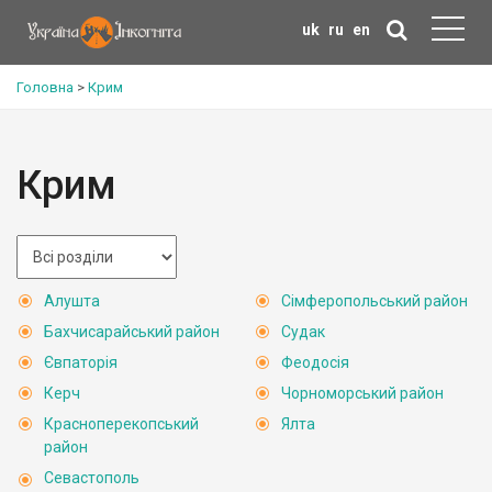
uk
ru
en
Головна
>
Крим
Крим
Алушта
Сімферопольський район
Бахчисарайський район
Судак
Євпаторія
Феодосія
Керч
Чорноморський район
Красноперекопський
Ялта
район
Севастополь