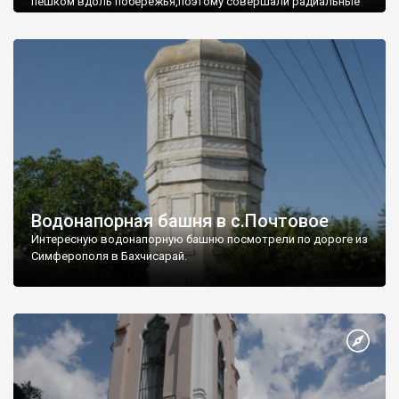
пешком вдоль побережья,поэтому совершали радиальные
вылазки из Оленевки.
Водонапорная башня в с.Почтовое
Интересную водонапорную башню посмотрели по дороге из
Симферополя в Бахчисарай.