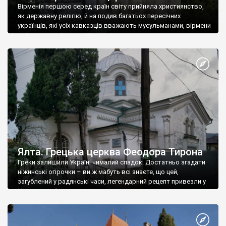
Вірменія першою серед країн світу прийняла християнство,
як державну релігію, й на подив багатьох пересічних
українців, які усіх кавказців вважають мусульманами, вірмени
є відданими вірянами Христа
Ялта. Грецька церква Феодора Тирона
Греки залишили Україні чималий спадок. Достатньо згадати
ніжинські огірочки – ви ж мабуть всі знаєте, що цей,
загублений у радянські часи, легендарний рецепт привезли у
Ніжин греки?