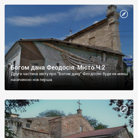
Богом дана Феодосія. Місто Ч.2
Друга частина звіту про "Богом дану" Феодосію буде не менш
насиченою ніж перша.