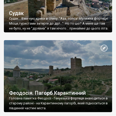
Судак
Судак... Вже чую крики в спину: "Ааа, попса! Муляжна фортеця!
Місце,туристами затерте до дір!..." Но то шо? А мене ще там
не було, ну не "дірявив" я там нічого... принаймні до цього літа.
Феодосія. Пагорб Карантинний
Головна памятка Феодосії - Генуезька фортеця знаходиться в
старому районі - на Карантинному пагорбі, який підноситься в
південній частині міста.