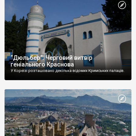
“Дюльбер”. Черговий витвір
геніального Краснова
У Кореїзі розташовано декілька відомих Кримських палаців.