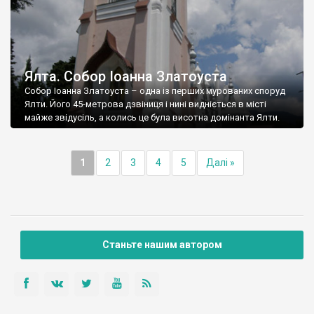
Ялта. Собор Іоанна Златоуста
Собор Іоанна Златоуста – одна із перших мурованих споруд
Ялти. Його 45-метрова дзвіниця і нині видніється в місті
майже звідусіль, а колись це була висотна домінанта Ялти.
1
2
3
4
5
Далі »
Станьте нашим автором