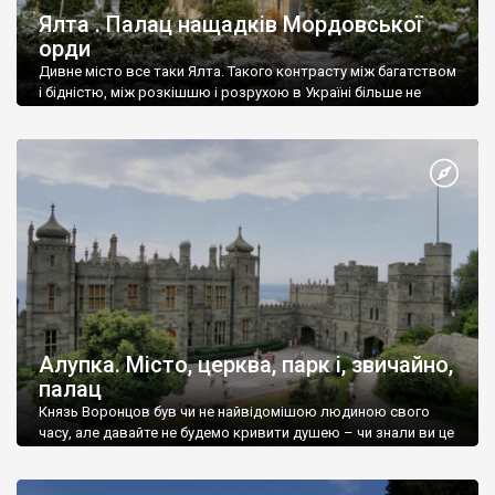
Ялта . Палац нащадків Мордовської
орди
Дивне місто все таки Ялта. Такого контрасту між багатством
і бідністю, між розкішшю і розрухою в Україні більше не
знайдеш.
Алупка. Місто, церква, парк і, звичайно,
палац
Князь Воронцов був чи не найвідомішою людиною свого
часу, але давайте не будемо кривити душею – чи знали ви це
прізвище до відвідин Алупки? Мабуть все таки ні.