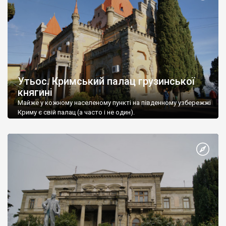
Утьос. Кримський палац грузинської
княгині
Майже у кожному населеному пункті на південному узбережжі
Криму є свій палац (а часто і не один).