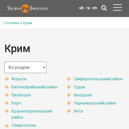
uk
ru
en
Головна
>
Крим
Крим
Алушта
Сімферопольський район
Бахчисарайський район
Судак
Євпаторія
Феодосія
Керч
Чорноморський район
Красноперекопський
Ялта
район
Севастополь