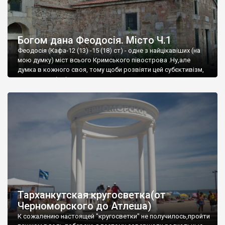
Богом дана Феодосія. Місто Ч.1
Феодосія (Кафа-12 (13) -15 (18) ст) - одне з найцікавіших (на
мою думку) міст всього Кримського півострова .Ну,але
думка в кожного своя, тому щоби розвіяти цей субєктивізм,
запрошую відвідати це
Тарханкутская кругосветка(от
Черноморского до Атлеша)
К сожалению настоящей "кругосветки" не получилось,пройти