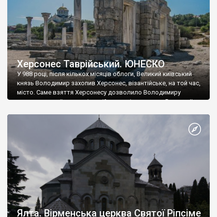
Херсонес Таврійський. ЮНЕСКО
У 988 році, після кількох місяців облоги, Великий київський
князь Володимир захопив Херсонес, візантійське, на той час,
місто. Саме взяття Херсонесу дозволило Володимиру
диктувати свої умови візантійському імператору Василю ІІ, та
одружитися з його дочкою Ганною. Цього ж року, в
Херсонесі Володимир-язичник, став Василем-християнином.
А потім було Хрещення Русі. На честь Херсонесу Таврійського
названо місто […]
Ялта. Вірменська церква Святої Ріпсіме