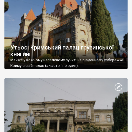
Утьос. Кримський палац грузинської
княгині
Майже у кожному населеному пункті на південному узбережжі
Криму є свій палац (а часто і не один).