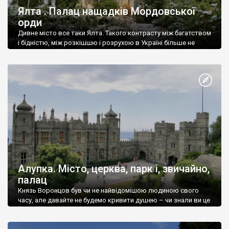
Ялта . Палац нащадків Мордовської
орди
Дивне місто все таки Ялта. Такого контрасту між багатством
і бідністю, між розкішшю і розрухою в Україні більше не
знайдеш.
Алупка. Місто, церква, парк і, звичайно,
палац
Князь Воронцов був чи не найвідомішою людиною свого
часу, але давайте не будемо кривити душею – чи знали ви це
прізвище до відвідин Алупки? Мабуть все таки ні.