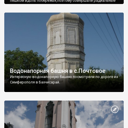
пешком вдоль побережья,поэтому совершали радиальные
вылазки из Оленевки.
Водонапорная башня в с.Почтовое
Интересную водонапорную башню посмотрели по дороге из
Симферополя в Бахчисарай.