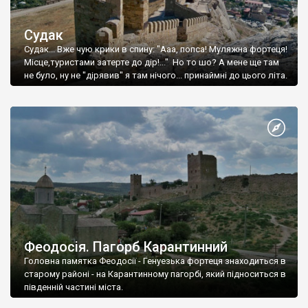
Судак
Судак... Вже чую крики в спину: "Ааа, попса! Муляжна фортеця!
Місце,туристами затерте до дір!..." Но то шо? А мене ще там
не було, ну не "дірявив" я там нічого... принаймні до цього літа.
Феодосія. Пагорб Карантинний
Головна памятка Феодосії - Генуезька фортеця знаходиться в
старому районі - на Карантинному пагорбі, який підноситься в
південній частині міста.