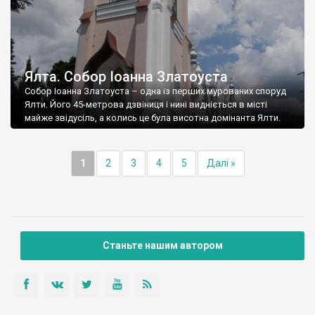
Ялта. Собор Іоанна Златоуста
Собор Іоанна Златоуста – одна із перших мурованих споруд
Ялти. Його 45-метрова дзвіниця і нині видніється в місті
майже звідусіль, а колись це була висотна домінанта Ялти.
1
2
3
4
5
Далі »
Станьте нашим автором