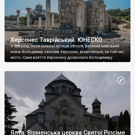
Херсонес Таврійський. ЮНЕСКО
У 988 році, після кількох місяців облоги, Великий київський
князь Володимир захопив Херсонес, візантійське, на той час,
місто. Саме взяття Херсонесу дозволило Володимиру
диктувати свої умови візантійському імператору Василю ІІ, та
одружитися з його дочкою Ганною. Цього ж року, в
Херсонесі Володимир-язичник, став Василем-християнином.
А потім було Хрещення Русі. На честь Херсонесу Таврійського
названо місто […]
Ялта. Вірменська церква Святої Ріпсіме