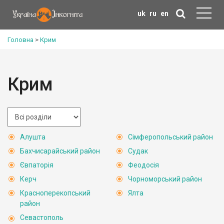
uk
ru
en
Головна
>
Крим
Крим
Алушта
Сімферопольський район
Бахчисарайський район
Судак
Євпаторія
Феодосія
Керч
Чорноморський район
Красноперекопський
Ялта
район
Севастополь