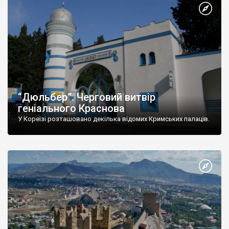
“Дюльбер”. Черговий витвір
геніального Краснова
У Кореїзі розташовано декілька відомих Кримських палаців.