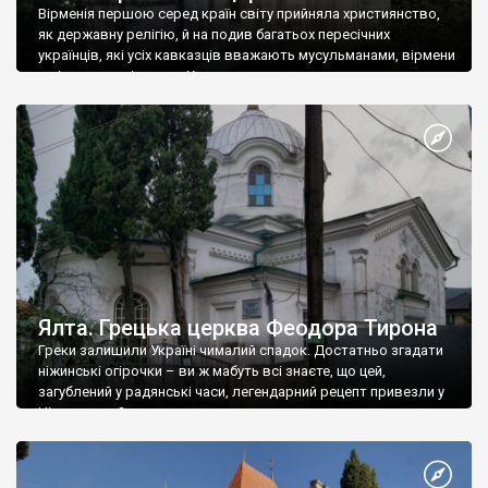
Вірменія першою серед країн світу прийняла християнство,
як державну релігію, й на подив багатьох пересічних
українців, які усіх кавказців вважають мусульманами, вірмени
є відданими вірянами Христа
Ялта. Грецька церква Феодора Тирона
Греки залишили Україні чималий спадок. Достатньо згадати
ніжинські огірочки – ви ж мабуть всі знаєте, що цей,
загублений у радянські часи, легендарний рецепт привезли у
Ніжин греки?