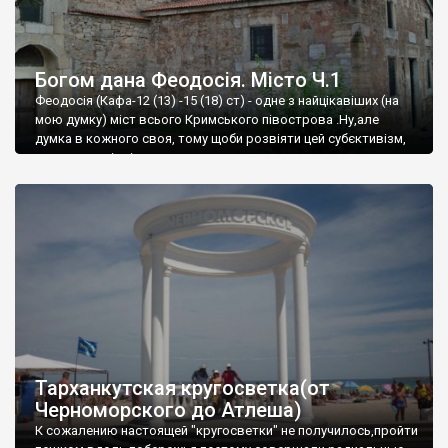
Богом дана Феодосія. Місто Ч.1
Феодосія (Кафа-12 (13) -15 (18) ст) - одне з найцікавіших (на
мою думку) міст всього Кримського півострова .Ну,але
думка в кожного своя, тому щоби розвіяти цей субєктивізм,
запрошую відвідати це
Тарханкутская кругосветка(от
Черноморского до Атлеша)
К сожалению настоящей "кругосветки" не получилось,пройти