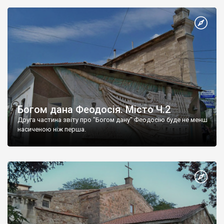
Богом дана Феодосія. Місто Ч.2
Друга частина звіту про "Богом дану" Феодосію буде не менш
насиченою ніж перша.