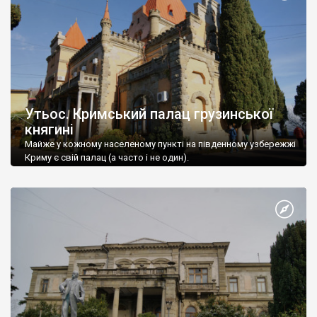
Утьос. Кримський палац грузинської
княгині
Майже у кожному населеному пункті на південному узбережжі
Криму є свій палац (а часто і не один).