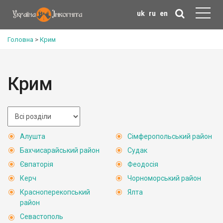
uk
ru
en
Головна
>
Крим
Крим
Алушта
Сімферопольський район
Бахчисарайський район
Судак
Євпаторія
Феодосія
Керч
Чорноморський район
Красноперекопський
Ялта
район
Севастополь