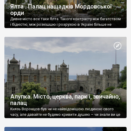
Ялта . Палац нащадків Мордовської
орди
Дивне місто все таки Ялта. Такого контрасту між багатством
і бідністю, між розкішшю і розрухою в Україні більше не
знайдеш.
Алупка. Місто, церква, парк і, звичайно,
палац
Князь Воронцов був чи не найвідомішою людиною свого
часу, але давайте не будемо кривити душею – чи знали ви це
прізвище до відвідин Алупки? Мабуть все таки ні.