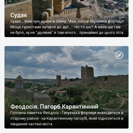
Судак
Судак... Вже чую крики в спину: "Ааа, попса! Муляжна фортеця!
Місце,туристами затерте до дір!..." Но то шо? А мене ще там
не було, ну не "дірявив" я там нічого... принаймні до цього літа.
Феодосія. Пагорб Карантинний
Головна памятка Феодосії - Генуезька фортеця знаходиться в
старому районі - на Карантинному пагорбі, який підноситься в
південній частині міста.