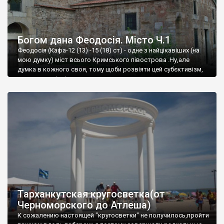
Богом дана Феодосія. Місто Ч.1
Феодосія (Кафа-12 (13) -15 (18) ст) - одне з найцікавіших (на
мою думку) міст всього Кримського півострова .Ну,але
думка в кожного своя, тому щоби розвіяти цей субєктивізм,
запрошую відвідати це
Тарханкутская кругосветка(от
Черноморского до Атлеша)
К сожалению настоящей "кругосветки" не получилось,пройти