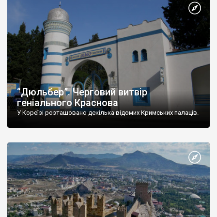
“Дюльбер”. Черговий витвір
геніального Краснова
У Кореїзі розташовано декілька відомих Кримських палаців.