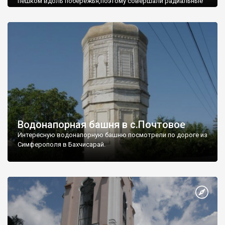
пешком вдоль побережья,поэтому совершали радиальные
вылазки из Оленевки.
Водонапорная башня в с.Почтовое
Интересную водонапорную башню посмотрели по дороге из
Симферополя в Бахчисарай.