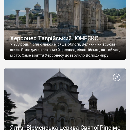
Херсонес Таврійський. ЮНЕСКО
У 988 році, після кількох місяців облоги, Великий київський
князь Володимир захопив Херсонес, візантійське, на той час,
місто. Саме взяття Херсонесу дозволило Володимиру
диктувати свої умови візантійському імператору Василю ІІ, та
одружитися з його дочкою Ганною. Цього ж року, в
Херсонесі Володимир-язичник, став Василем-християнином.
А потім було Хрещення Русі. На честь Херсонесу Таврійського
названо місто […]
Ялта. Вірменська церква Святої Ріпсіме