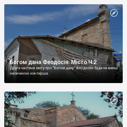
Богом дана Феодосія. Місто Ч.2
Друга частина звіту про "Богом дану" Феодосію буде не менш
насиченою ніж перша.