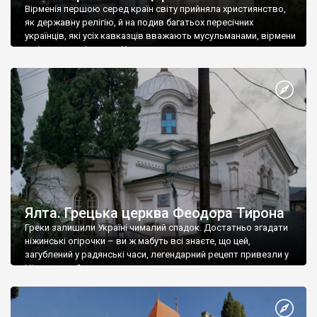
Вірменія першою серед країн світу прийняла християнство,
як державну релігію, й на подив багатьох пересічних
українців, які усіх кавказців вважають мусульманами, вірмени
є відданими вірянами Христа
Ялта. Грецька церква Феодора Тирона
Греки залишили Україні чималий спадок. Достатньо згадати
ніжинські огірочки – ви ж мабуть всі знаєте, що цей,
загублений у радянські часи, легендарний рецепт привезли у
Ніжин греки?