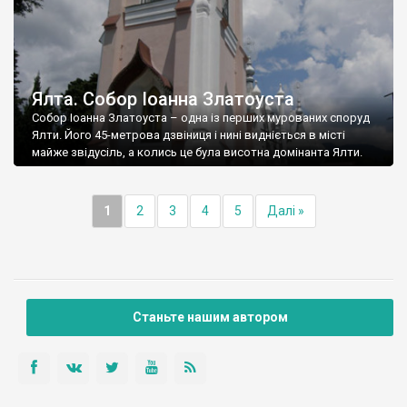
Ялта. Собор Іоанна Златоуста
Собор Іоанна Златоуста – одна із перших мурованих споруд
Ялти. Його 45-метрова дзвіниця і нині видніється в місті
майже звідусіль, а колись це була висотна домінанта Ялти.
1
2
3
4
5
Далі »
Станьте нашим автором