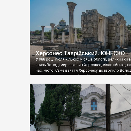
музею «Новгородський музей-заповідник» сотні арт
візантійської доби. Раритети викрадені з фондів об’
культурної спадщини ЮНЕСКО «Херсонеса Таврійсько
Офіційно – на виставку «Золото Візантії», але експер
влада в Україні вважають це лише […]
Херсонес Таврійський. ЮНЕСКО
У 988 році, після кількох місяців облоги, Великий киї
князь Володимир захопив Херсонес, візантійське, на
час, місто. Саме взяття Херсонесу дозволило Воло
диктувати свої умови візантійському імператору Вас
та одружитися з його дочкою Ганною. Цього ж року,
Херсонесі Володимир-язичник, став Василем-
християнином. А потім було Хрещення Русі. На честь
Херсонесу Таврійського названо місто […]