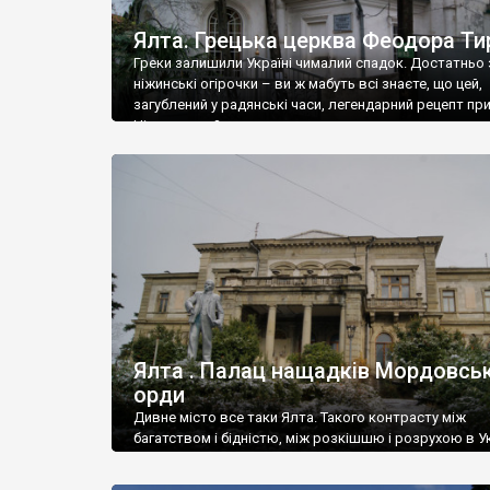
Ялта. Грецька церква Феодора Ти
Греки залишили Україні чималий спадок. Достатньо 
ніжинські огірочки – ви ж мабуть всі знаєте, що цей,
загублений у радянські часи, легендарний рецепт пр
Ніжин греки?
Ялта . Палац нащадків Мордовськ
орди
Дивне місто все таки Ялта. Такого контрасту між
багатством і бідністю, між розкішшю і розрухою в Ук
більше не знайдеш.