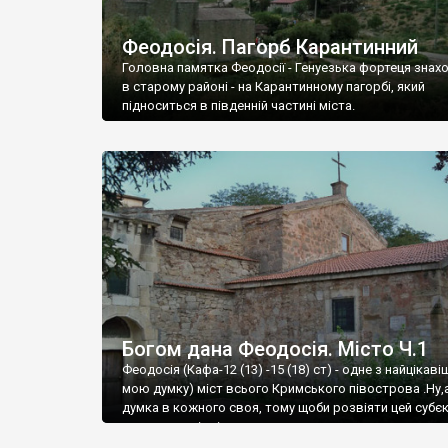
Феодосія. Пагорб Карантинний
Головна памятка Феодосії - Генуезька фортеця знах
в старому районі - на Карантинному пагорбі, який
підноситься в південній частині міста.
Богом дана Феодосія. Місто Ч.1
Феодосія (Кафа-12 (13) -15 (18) ст) - одне з найцікаві
мою думку) міст всього Кримського півострова .Ну,
думка в кожного своя, тому щоби розвіяти цей субєк
запрошую відвідати це