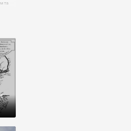
им та
ора і
є
го типу,
ей-
рний
ста:
 райони
від 2
I
і,
рукти,
 котрі