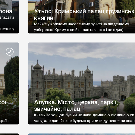
рона
Утьос. Кримський палац грузинськ
княгині
згадати
Майже у кожному населеному пункті на південному
ивезли у
узбережжі Криму є свій палац (а часто і не один).
ої
Алупка. Місто, церква, парк і,
звичайно, палац
Князь Воронцов був чи не найвідомішою людиною св
раїні
часу, але давайте не будемо кривити душею – чи знал
це прізвище до відвідин Алупки? Мабуть все таки ні.