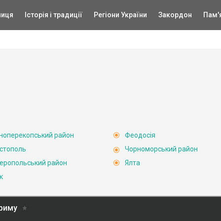
ниця
Історія і традиції
Регіони України
Закордон
Пам'
ноперекопський район
Феодосія
стополь
Чорноморський район
еропольський район
Ялта
к