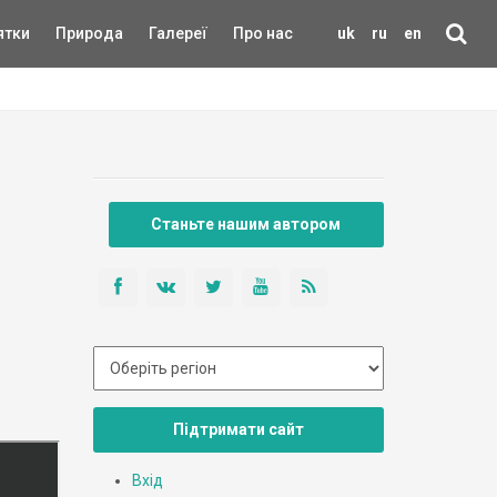
ятки
Природа
Галереї
Про нас
uk
ru
en
Станьте нашим автором
Підтримати сайт
Вхід