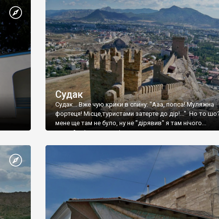
Судак
Судак... Вже чую крики в спину: "Ааа, попса! Муляжна
фортеця! Місце,туристами затерте до дір!..." Но то шо
мене ще там не було, ну не "дірявив" я там нічого...
принаймні до цього літа.