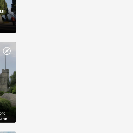
ої
ого
и ви