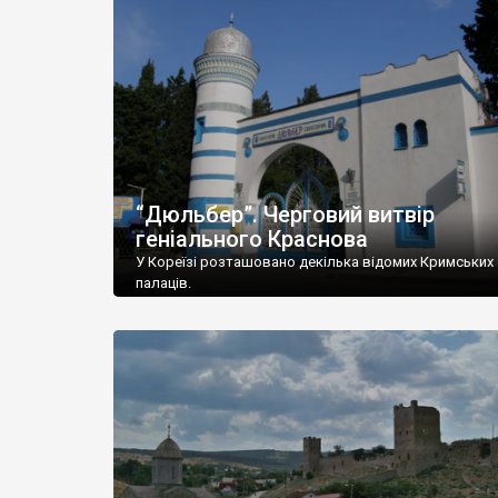
“Дюльбер”. Черговий витвір
геніального Краснова
У Кореїзі розташовано декілька відомих Кримських
палаців.