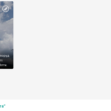
споруд
ті
Ялти.
та”