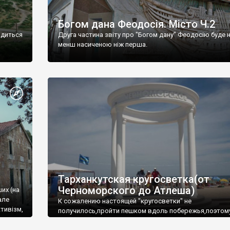
Богом дана Феодосія. Місто Ч.2
одиться
Друга частина звіту про "Богом дану" Феодосію буде 
менш насиченою ніж перша.
Тарханкутская кругосветка(от
Черноморского до Атлеша)
ших (на
але
К сожалению настоящей "кругосветки" не
тивізм,
получилось,пройти пешком вдоль побережья,поэтом
совершали радиальные вылазки из Оленевки.