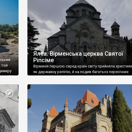
ефактів
називаються «повстяками» (postaki)…” “Вино. Крим
єкту
виробляє відмінне вино і його вдосталь: воно все ду
го».
легке біле і дуже […]
ти та
Ялта. Вірменська церква Святої
Ріпсіме
вський
 той
Вірменія першою серед країн світу прийняла христия
димиру
як державну релігію, й на подив багатьох пересічних
илю ІІ,
українців, які усіх кавказців вважають мусульманами,
 в
вірмени є відданими вірянами Христа