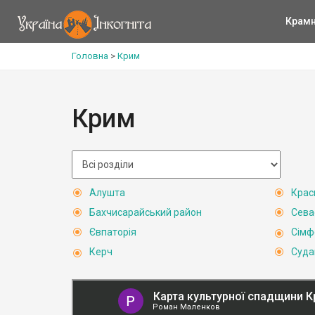
Крам
Головна
>
Крим
Крим
Алушта
Крас
Бахчисарайський район
Сева
Євпаторія
Сімф
Керч
Суда