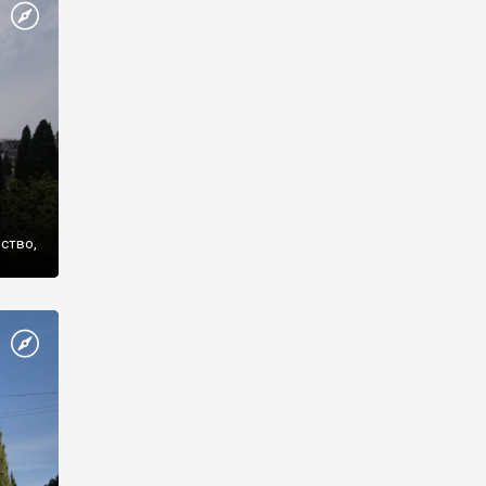
же
нство,