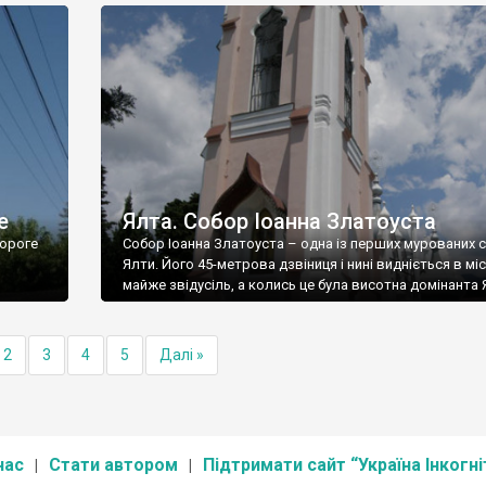
е
Ялта. Собор Іоанна Златоуста
ороге
Собор Іоанна Златоуста – одна із перших мурованих 
Ялти. Його 45-метрова дзвіниця і нині видніється в міс
майже звідусіль, а колись це була висотна домінанта 
2
3
4
5
Далі »
нас
Стати автором
Підтримати сайт “Україна Інкогні