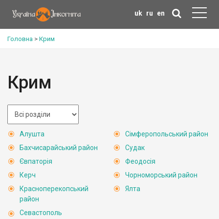
uk
ru
en
Головна
>
Крим
Крим
Алушта
Сімферопольський район
Бахчисарайський район
Судак
Євпаторія
Феодосія
Керч
Чорноморський район
Красноперекопський
Ялта
район
Севастополь