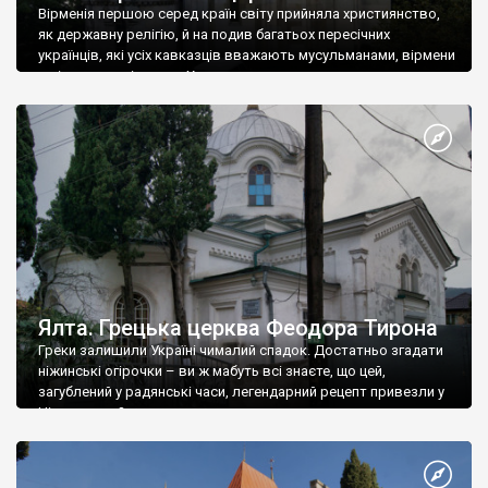
Вірменія першою серед країн світу прийняла християнство,
як державну релігію, й на подив багатьох пересічних
українців, які усіх кавказців вважають мусульманами, вірмени
є відданими вірянами Христа
Ялта. Грецька церква Феодора Тирона
Греки залишили Україні чималий спадок. Достатньо згадати
ніжинські огірочки – ви ж мабуть всі знаєте, що цей,
загублений у радянські часи, легендарний рецепт привезли у
Ніжин греки?