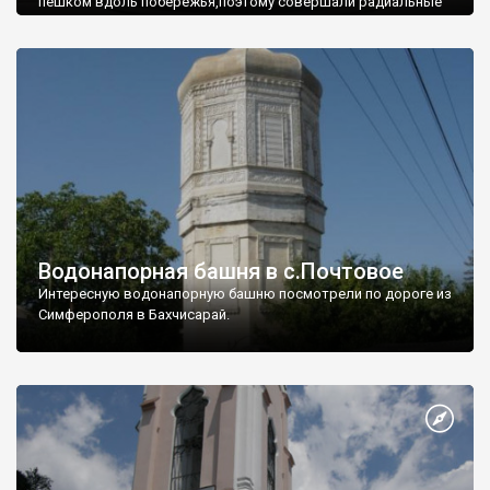
пешком вдоль побережья,поэтому совершали радиальные
вылазки из Оленевки.
Водонапорная башня в с.Почтовое
Интересную водонапорную башню посмотрели по дороге из
Симферополя в Бахчисарай.