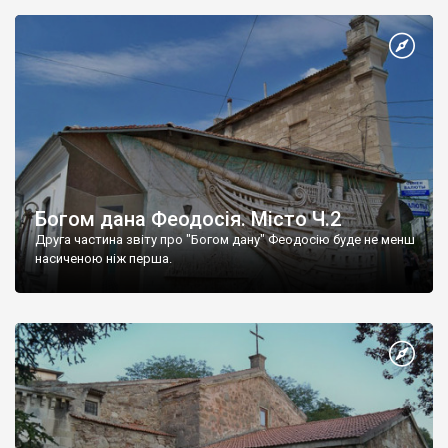
Богом дана Феодосія. Місто Ч.2
Друга частина звіту про "Богом дану" Феодосію буде не менш
насиченою ніж перша.