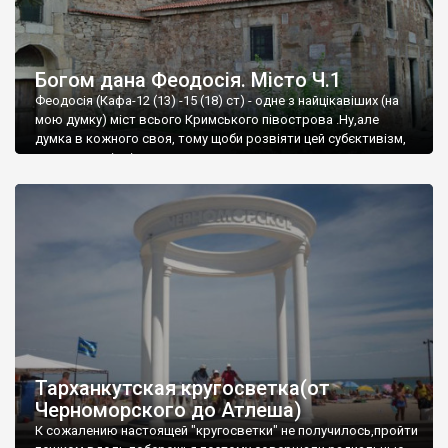
Богом дана Феодосія. Місто Ч.1
Феодосія (Кафа-12 (13) -15 (18) ст) - одне з найцікавіших (на
мою думку) міст всього Кримського півострова .Ну,але
думка в кожного своя, тому щоби розвіяти цей субєктивізм,
запрошую відвідати це
Тарханкутская кругосветка(от
Черноморского до Атлеша)
К сожалению настоящей "кругосветки" не получилось,пройти