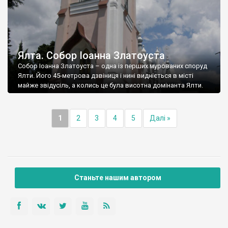
Ялта. Собор Іоанна Златоуста
Собор Іоанна Златоуста – одна із перших мурованих споруд
Ялти. Його 45-метрова дзвіниця і нині видніється в місті
майже звідусіль, а колись це була висотна домінанта Ялти.
1
2
3
4
5
Далі »
Станьте нашим автором