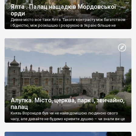
Ялта . Палац нащадків Мордовської
орди
Дивне місто все таки Ялта. Такого контрасту між багатством
і бідністю, між розкішшю і розрухою в Україні більше не
знайдеш.
Алупка. Місто, церква, парк і, звичайно,
палац
Князь Воронцов був чи не найвідомішою людиною свого
часу, але давайте не будемо кривити душею – чи знали ви це
прізвище до відвідин Алупки? Мабуть все таки ні.