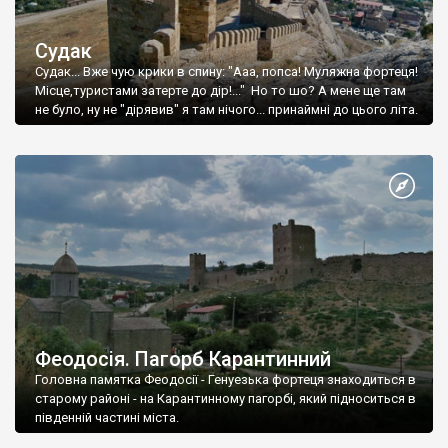
Судак
Судак... Вже чую крики в спину: "Ааа, попса! Муляжна фортеця!
Місце,туристами затерте до дір!..." Но то шо? А мене ще там
не було, ну не "дірявив" я там нічого... принаймні до цього літа.
Феодосія. Пагорб Карантинний
Головна памятка Феодосії - Генуезька фортеця знаходиться в
старому районі - на Карантинному пагорбі, який підноситься в
південній частині міста.