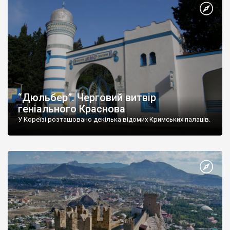
“Дюльбер”. Черговий витвір
геніального Краснова
У Кореїзі розташовано декілька відомих Кримських палаців.