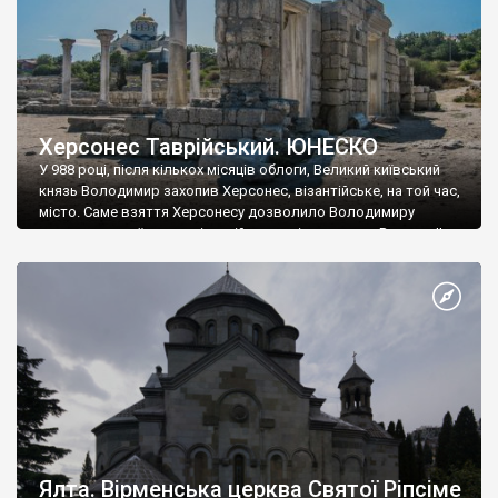
Херсонес Таврійський. ЮНЕСКО
У 988 році, після кількох місяців облоги, Великий київський
князь Володимир захопив Херсонес, візантійське, на той час,
місто. Саме взяття Херсонесу дозволило Володимиру
диктувати свої умови візантійському імператору Василю ІІ, та
одружитися з його дочкою Ганною. Цього ж року, в
Херсонесі Володимир-язичник, став Василем-християнином.
А потім було Хрещення Русі. На честь Херсонесу Таврійського
названо місто […]
Ялта. Вірменська церква Святої Ріпсіме