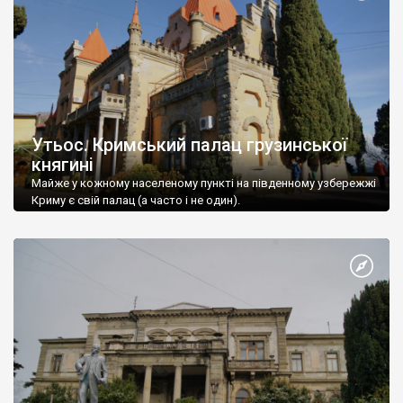
Утьос. Кримський палац грузинської
княгині
Майже у кожному населеному пункті на південному узбережжі
Криму є свій палац (а часто і не один).