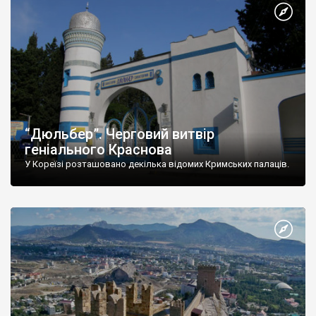
“Дюльбер”. Черговий витвір
геніального Краснова
У Кореїзі розташовано декілька відомих Кримських палаців.