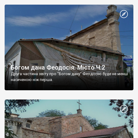
Богом дана Феодосія. Місто Ч.2
Друга частина звіту про "Богом дану" Феодосію буде не менш
насиченою ніж перша.