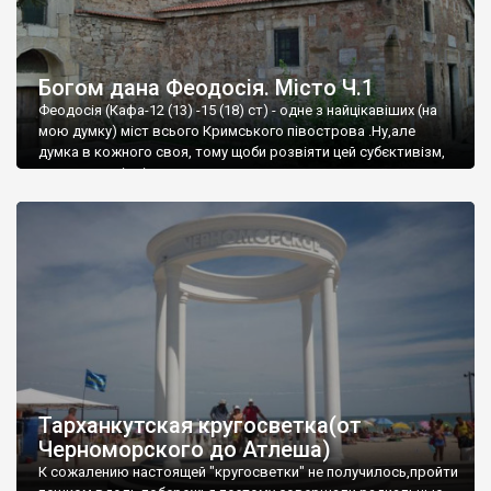
Богом дана Феодосія. Місто Ч.1
Феодосія (Кафа-12 (13) -15 (18) ст) - одне з найцікавіших (на
мою думку) міст всього Кримського півострова .Ну,але
думка в кожного своя, тому щоби розвіяти цей субєктивізм,
запрошую відвідати це
Тарханкутская кругосветка(от
Черноморского до Атлеша)
К сожалению настоящей "кругосветки" не получилось,пройти