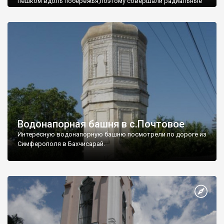
пешком вдоль побережья,поэтому совершали радиальные
вылазки из Оленевки.
Водонапорная башня в с.Почтовое
Интересную водонапорную башню посмотрели по дороге из
Симферополя в Бахчисарай.