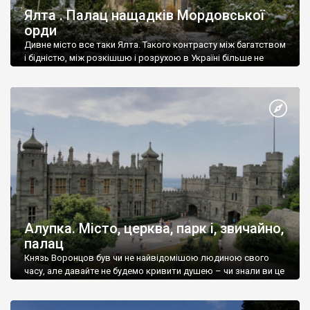
Ялта . Палац нащадків Мордовської
орди
Дивне місто все таки Ялта. Такого контрасту між багатством
і бідністю, між розкішшю і розрухою в Україні більше не
знайдеш.
Алупка. Місто, церква, парк і, звичайно,
палац
Князь Воронцов був чи не найвідомішою людиною свого
часу, але давайте не будемо кривити душею – чи знали ви це
прізвище до відвідин Алупки? Мабуть все таки ні.