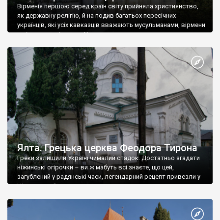
Вірменія першою серед країн світу прийняла християнство,
як державну релігію, й на подив багатьох пересічних
українців, які усіх кавказців вважають мусульманами, вірмени
є відданими вірянами Христа
Ялта. Грецька церква Феодора Тирона
Греки залишили Україні чималий спадок. Достатньо згадати
ніжинські огірочки – ви ж мабуть всі знаєте, що цей,
загублений у радянські часи, легендарний рецепт привезли у
Ніжин греки?