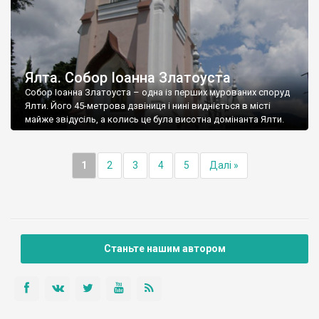
Ялта. Собор Іоанна Златоуста
Собор Іоанна Златоуста – одна із перших мурованих споруд
Ялти. Його 45-метрова дзвіниця і нині видніється в місті
майже звідусіль, а колись це була висотна домінанта Ялти.
1
2
3
4
5
Далі »
Станьте нашим автором