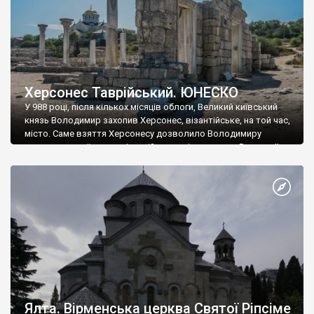
Херсонес Таврійський. ЮНЕСКО
У 988 році, після кількох місяців облоги, Великий київський
князь Володимир захопив Херсонес, візантійське, на той час,
місто. Саме взяття Херсонесу дозволило Володимиру
диктувати свої умови візантійському імператору Василю ІІ, та
одружитися з його дочкою Ганною. Цього ж року, в
Херсонесі Володимир-язичник, став Василем-християнином.
А потім було Хрещення Русі. На честь Херсонесу Таврійського
названо місто […]
Ялта. Вірменська церква Святої Ріпсіме