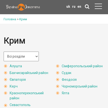
uk
ru
en
Головна
>
Крим
Крим
Алушта
Сімферопольський район
Бахчисарайський район
Судак
Євпаторія
Феодосія
Керч
Чорноморський район
Красноперекопський
Ялта
район
Севастополь