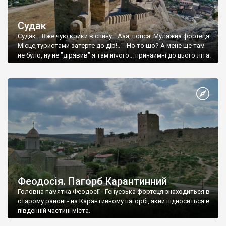
Судак
Судак... Вже чую крики в спину: "Ааа, попса! Муляжна фортеця!
Місце,туристами затерте до дір!..." Но то шо? А мене ще там
не було, ну не "дірявив" я там нічого... принаймні до цього літа.
Феодосія. Пагорб Карантинний
Головна памятка Феодосії - Генуезька фортеця знаходиться в
старому районі - на Карантинному пагорбі, який підноситься в
південній частині міста.