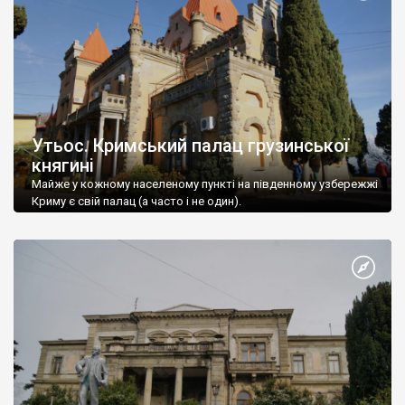
Утьос. Кримський палац грузинської
княгині
Майже у кожному населеному пункті на південному узбережжі
Криму є свій палац (а часто і не один).