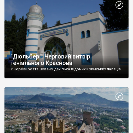
“Дюльбер”. Черговий витвір
геніального Краснова
У Кореїзі розташовано декілька відомих Кримських палаців.