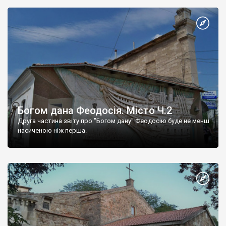
Богом дана Феодосія. Місто Ч.2
Друга частина звіту про "Богом дану" Феодосію буде не менш
насиченою ніж перша.