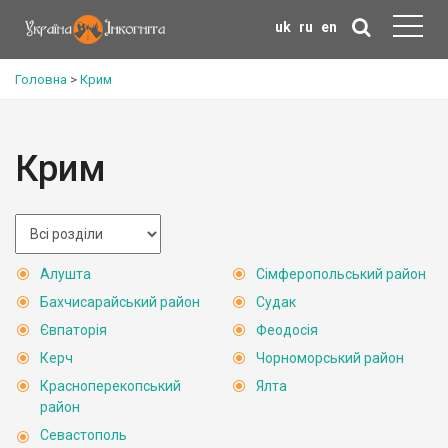
uk
ru
en
Головна
>
Крим
Крим
Алушта
Сімферопольський район
Бахчисарайський район
Судак
Євпаторія
Феодосія
Керч
Чорноморський район
Красноперекопський
Ялта
район
Севастополь