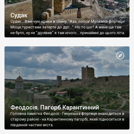
Судак
Судак... Вже чую крики в спину: "Ааа, попса! Муляжна фортеця!
Місце,туристами затерте до дір!..." Но то шо? А мене ще там
не було, ну не "дірявив" я там нічого... принаймні до цього літа.
Феодосія. Пагорб Карантинний
Головна памятка Феодосії - Генуезька фортеця знаходиться в
старому районі - на Карантинному пагорбі, який підноситься в
південній частині міста.