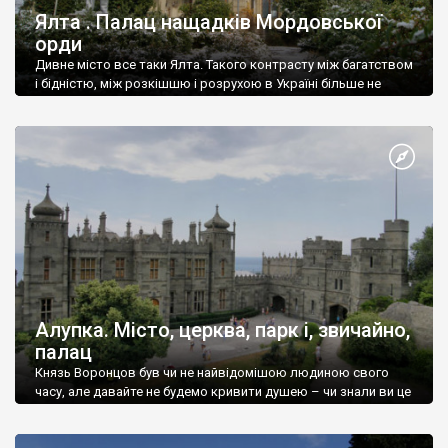
Ялта . Палац нащадків Мордовської
орди
Дивне місто все таки Ялта. Такого контрасту між багатством
і бідністю, між розкішшю і розрухою в Україні більше не
знайдеш.
Алупка. Місто, церква, парк і, звичайно,
палац
Князь Воронцов був чи не найвідомішою людиною свого
часу, але давайте не будемо кривити душею – чи знали ви це
прізвище до відвідин Алупки? Мабуть все таки ні.