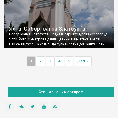
Ялта. Собор Іоанна Златоуста
Собор Іоанна Златоуста – одна із перших мурованих споруд
Ялти. Його 45-метрова дзвіниця і нині видніється в місті
майже звідусіль, а колись це була висотна домінанта Ялти.
1
2
3
4
5
Далі »
Станьте нашим автором