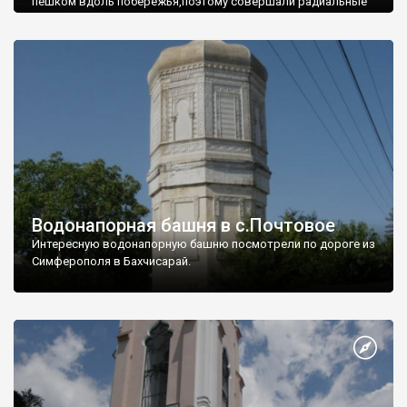
пешком вдоль побережья,поэтому совершали радиальные
вылазки из Оленевки.
Водонапорная башня в с.Почтовое
Интересную водонапорную башню посмотрели по дороге из
Симферополя в Бахчисарай.