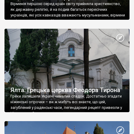
Вірменія першою серед країн світу прийняла християнство,
як державну релігію, й на подив багатьох пересічних
українців, які усіх кавказців вважають мусульманами, вірмени
є відданими вірянами Христа
Ялта. Грецька церква Феодора Тирона
Греки залишили Україні чималий спадок. Достатньо згадати
ніжинські огірочки – ви ж мабуть всі знаєте, що цей,
загублений у радянські часи, легендарний рецепт привезли у
Ніжин греки?