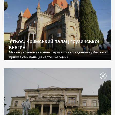
Утьос. Кримський палац грузинської
княгині
Майже у кожному населеному пункті на південному узбережжі
Криму є свій палац (а часто і не один).