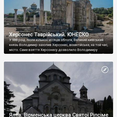
Херсонес Таврійський. ЮНЕСКО
У 988 році, після кількох місяців облоги, Великий київський
князь Володимир захопив Херсонес, візантійське, на той час,
місто. Саме взяття Херсонесу дозволило Володимиру
диктувати свої умови візантійському імператору Василю ІІ, та
одружитися з його дочкою Ганною. Цього ж року, в
Херсонесі Володимир-язичник, став Василем-християнином.
А потім було Хрещення Русі. На честь Херсонесу Таврійського
названо місто […]
Ялта. Вірменська церква Святої Ріпсіме