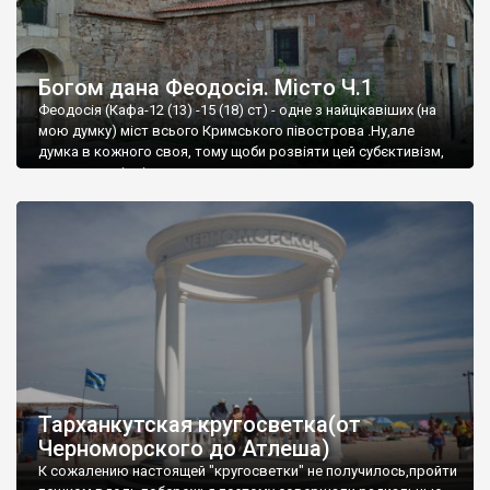
Богом дана Феодосія. Місто Ч.1
Феодосія (Кафа-12 (13) -15 (18) ст) - одне з найцікавіших (на
мою думку) міст всього Кримського півострова .Ну,але
думка в кожного своя, тому щоби розвіяти цей субєктивізм,
запрошую відвідати це
Тарханкутская кругосветка(от
Черноморского до Атлеша)
К сожалению настоящей "кругосветки" не получилось,пройти