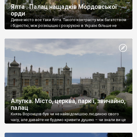
Ялта . Палац нащадків Мордовської
орди
Дивне місто все таки Ялта. Такого контрасту між багатством
і бідністю, між розкішшю і розрухою в Україні більше не
знайдеш.
Алупка. Місто, церква, парк і, звичайно,
палац
Князь Воронцов був чи не найвідомішою людиною свого
часу, але давайте не будемо кривити душею – чи знали ви це
прізвище до відвідин Алупки? Мабуть все таки ні.