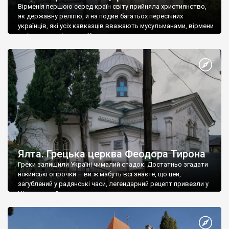
Вірменія першою серед країн світу прийняла християнство,
як державну релігію, й на подив багатьох пересічних
українців, які усіх кавказців вважають мусульманами, вірмени
є відданими вірянами Христа
Ялта. Грецька церква Феодора Тирона
Греки залишили Україні чималий спадок. Достатньо згадати
ніжинські огірочки – ви ж мабуть всі знаєте, що цей,
загублений у радянські часи, легендарний рецепт привезли у
Ніжин греки?