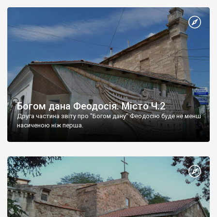
Богом дана Феодосія. Місто Ч.2
Друга частина звіту про "Богом дану" Феодосію буде не менш
насиченою ніж перша.