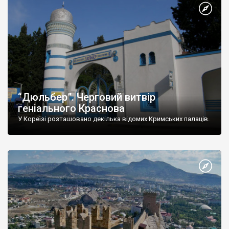
“Дюльбер”. Черговий витвір
геніального Краснова
У Кореїзі розташовано декілька відомих Кримських палаців.