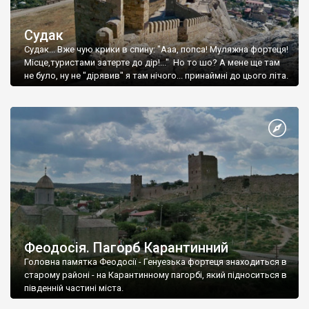
Судак
Судак... Вже чую крики в спину: "Ааа, попса! Муляжна фортеця!
Місце,туристами затерте до дір!..." Но то шо? А мене ще там
не було, ну не "дірявив" я там нічого... принаймні до цього літа.
Феодосія. Пагорб Карантинний
Головна памятка Феодосії - Генуезька фортеця знаходиться в
старому районі - на Карантинному пагорбі, який підноситься в
південній частині міста.