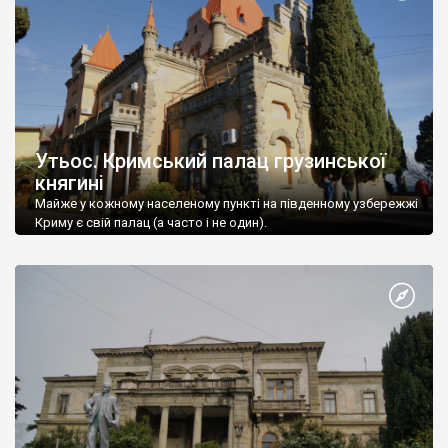
Утьос. Кримський палац грузинської
княгині
Майже у кожному населеному пункті на південному узбережжі
Криму є свій палац (а часто і не один).