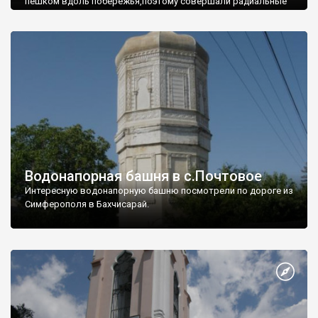
пешком вдоль побережья,поэтому совершали радиальные
вылазки из Оленевки.
Водонапорная башня в с.Почтовое
Интересную водонапорную башню посмотрели по дороге из
Симферополя в Бахчисарай.