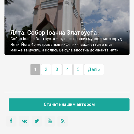
Ялта. Собор Іоанна Златоуста
Собор Іоанна Златоуста – одна із перших мурованих споруд
Ялти. Його 45-метрова дзвіниця і нині видніється в місті
майже звідусіль, а колись це була висотна домінанта Ялти.
1
2
3
4
5
Далі »
Станьте нашим автором