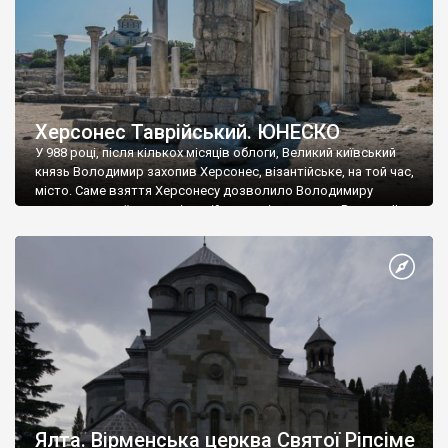
Херсонес Таврійський. ЮНЕСКО
У 988 році, після кількох місяців облоги, Великий київський
князь Володимир захопив Херсонес, візантійське, на той час,
місто. Саме взяття Херсонесу дозволило Володимиру
диктувати свої умови візантійському імператору Василю ІІ, та
одружитися з його дочкою Ганною. Цього ж року, в
Херсонесі Володимир-язичник, став Василем-християнином.
А потім було Хрещення Русі. На честь Херсонесу Таврійського
названо місто […]
Ялта. Вірменська церква Святої Ріпсіме