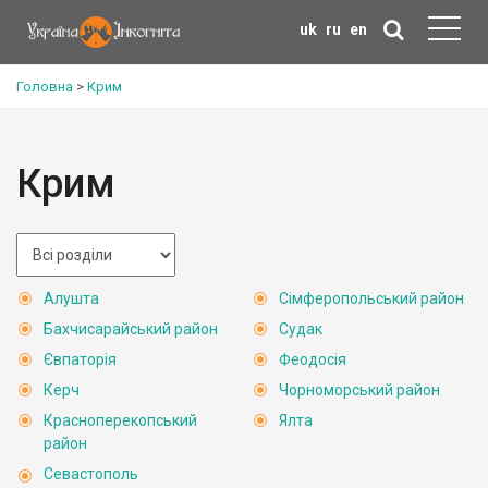
uk
ru
en
Головна
>
Крим
Крим
Алушта
Сімферопольський район
Бахчисарайський район
Судак
Євпаторія
Феодосія
Керч
Чорноморський район
Красноперекопський
Ялта
район
Севастополь