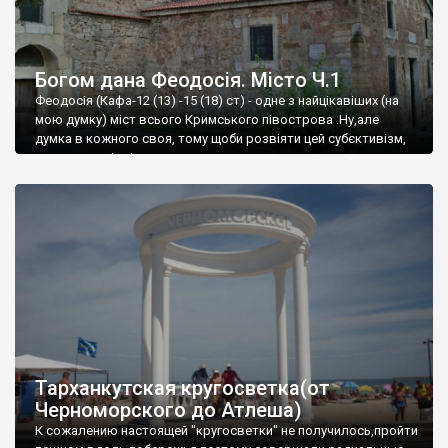
Богом дана Феодосія. Місто Ч.1
Феодосія (Кафа-12 (13) -15 (18) ст) - одне з найцікавіших (на
мою думку) міст всього Кримського півострова .Ну,але
думка в кожного своя, тому щоби розвіяти цей субєктивізм,
запрошую відвідати це
Тарханкутская кругосветка(от
Черноморского до Атлеша)
К сожалению настоящей "кругосветки" не получилось,пройти