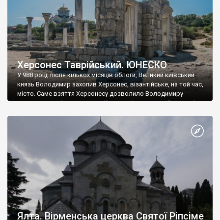
Херсонес Таврійський. ЮНЕСКО
У 988 році, після кількох місяців облоги, Великий київський
князь Володимир захопив Херсонес, візантійське, на той час,
місто. Саме взяття Херсонесу дозволило Володимиру
диктувати свої умови візантійському імператору Василю ІІ, та
одружитися з його дочкою Ганною. Цього ж року, в
Херсонесі Володимир-язичник, став Василем-християнином.
А потім було Хрещення Русі. На честь Херсонесу Таврійського
названо місто […]
Ялта. Вірменська церква Святої Ріпсіме