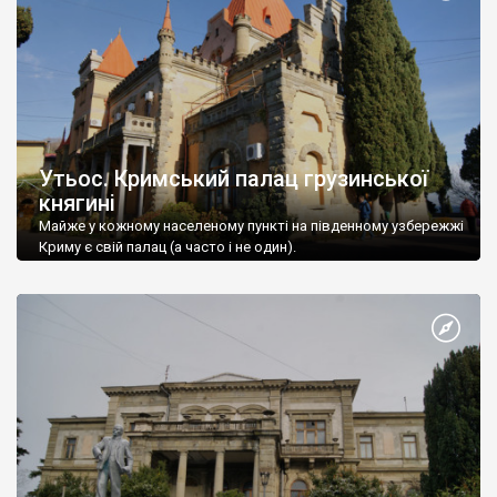
Утьос. Кримський палац грузинської
княгині
Майже у кожному населеному пункті на південному узбережжі
Криму є свій палац (а часто і не один).