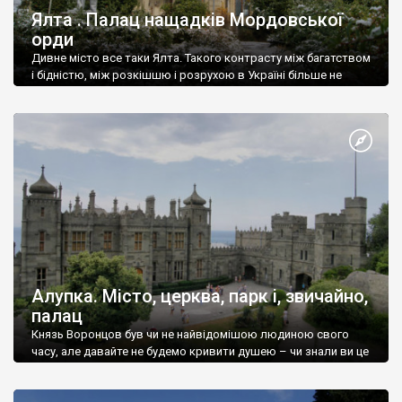
Ялта . Палац нащадків Мордовської
орди
Дивне місто все таки Ялта. Такого контрасту між багатством
і бідністю, між розкішшю і розрухою в Україні більше не
знайдеш.
Алупка. Місто, церква, парк і, звичайно,
палац
Князь Воронцов був чи не найвідомішою людиною свого
часу, але давайте не будемо кривити душею – чи знали ви це
прізвище до відвідин Алупки? Мабуть все таки ні.