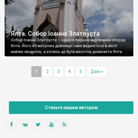
Ялта. Собор Іоанна Златоуста
Собор Іоанна Златоуста – одна із перших мурованих споруд
Ялти. Його 45-метрова дзвіниця і нині видніється в місті
майже звідусіль, а колись це була висотна домінанта Ялти.
1
2
3
4
5
Далі »
Станьте нашим автором