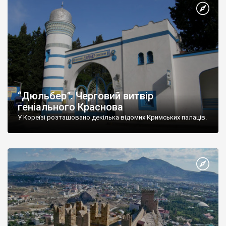
“Дюльбер”. Черговий витвір
геніального Краснова
У Кореїзі розташовано декілька відомих Кримських палаців.