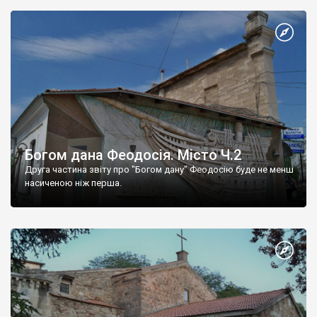
Богом дана Феодосія. Місто Ч.2
Друга частина звіту про "Богом дану" Феодосію буде не менш
насиченою ніж перша.