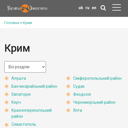
uk
ru
en
Головна
>
Крим
Крим
Алушта
Сімферопольський район
Бахчисарайський район
Судак
Євпаторія
Феодосія
Керч
Чорноморський район
Красноперекопський
Ялта
район
Севастополь