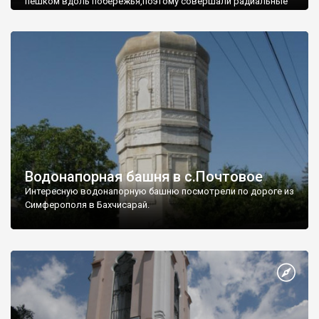
пешком вдоль побережья,поэтому совершали радиальные
вылазки из Оленевки.
Водонапорная башня в с.Почтовое
Интересную водонапорную башню посмотрели по дороге из
Симферополя в Бахчисарай.