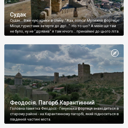
Судак
Судак... Вже чую крики в спину: "Ааа, попса! Муляжна фортеця!
Місце,туристами затерте до дір!..." Но то шо? А мене ще там
не було, ну не "дірявив" я там нічого... принаймні до цього літа.
Феодосія. Пагорб Карантинний
Головна памятка Феодосії - Генуезька фортеця знаходиться в
старому районі - на Карантинному пагорбі, який підноситься в
південній частині міста.