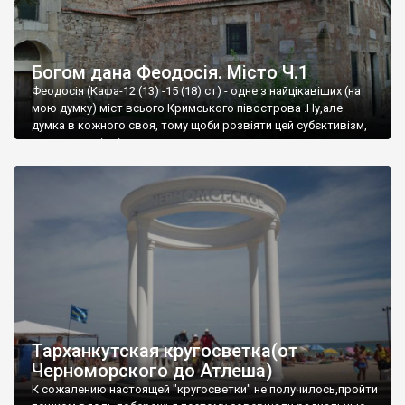
Богом дана Феодосія. Місто Ч.1
Феодосія (Кафа-12 (13) -15 (18) ст) - одне з найцікавіших (на
мою думку) міст всього Кримського півострова .Ну,але
думка в кожного своя, тому щоби розвіяти цей субєктивізм,
запрошую відвідати це
Тарханкутская кругосветка(от
Черноморского до Атлеша)
К сожалению настоящей "кругосветки" не получилось,пройти