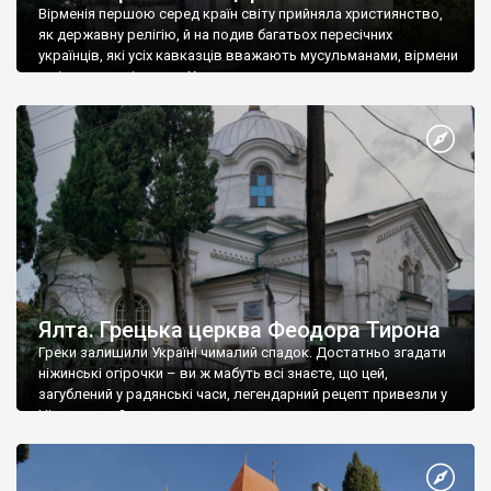
Вірменія першою серед країн світу прийняла християнство,
як державну релігію, й на подив багатьох пересічних
українців, які усіх кавказців вважають мусульманами, вірмени
є відданими вірянами Христа
Ялта. Грецька церква Феодора Тирона
Греки залишили Україні чималий спадок. Достатньо згадати
ніжинські огірочки – ви ж мабуть всі знаєте, що цей,
загублений у радянські часи, легендарний рецепт привезли у
Ніжин греки?