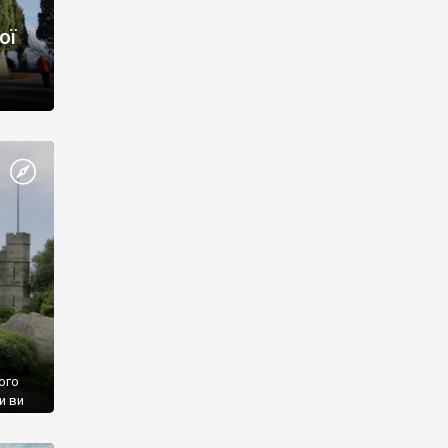
ої
ого
и ви