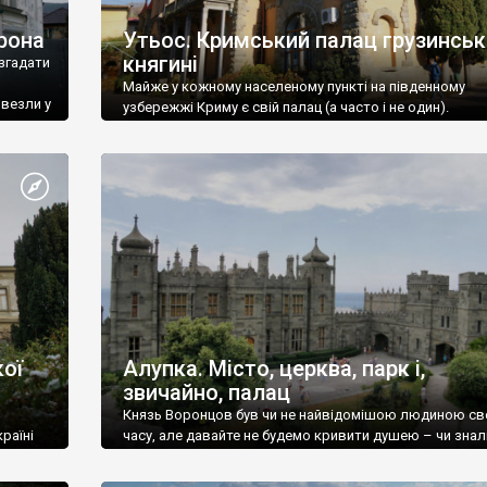
рона
Утьос. Кримський палац грузинськ
княгині
згадати
Майже у кожному населеному пункті на південному
ивезли у
узбережжі Криму є свій палац (а часто і не один).
ої
Алупка. Місто, церква, парк і,
звичайно, палац
Князь Воронцов був чи не найвідомішою людиною св
раїні
часу, але давайте не будемо кривити душею – чи знал
це прізвище до відвідин Алупки? Мабуть все таки ні.