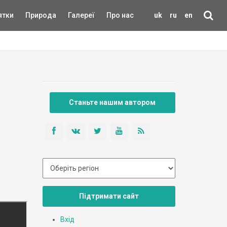
ятки
Природа
Галереї
Про нас
uk
ru
en
Станьте нашим автором
Підтримати сайт
Вхід