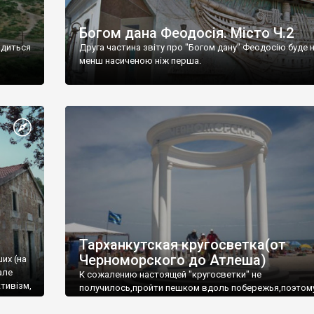
Богом дана Феодосія. Місто Ч.2
одиться
Друга частина звіту про "Богом дану" Феодосію буде 
менш насиченою ніж перша.
Тарханкутская кругосветка(от
Черноморского до Атлеша)
ших (на
але
К сожалению настоящей "кругосветки" не
тивізм,
получилось,пройти пешком вдоль побережья,поэтом
совершали радиальные вылазки из Оленевки.