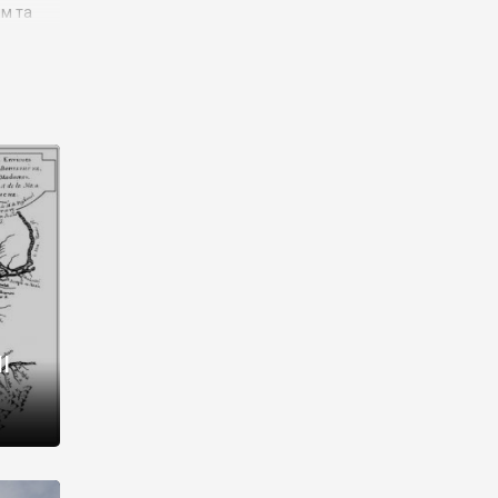
им та
ора і
є
го типу,
ей-
рний
ста:
 райони
від 2
I
і,
рукти,
 котрі