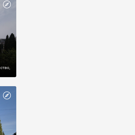
же
нство,