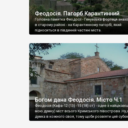
Феодосія. Пагорб Карантинний
Головна памятка Феодосії - Генуезька фортеця знах
в старому районі - на Карантинному пагорбі, який
підноситься в південній частині міста.
Богом дана Феодосія. Місто Ч.1
Феодосія (Кафа-12 (13) -15 (18) ст) - одне з найцікаві
мою думку) міст всього Кримського півострова .Ну,
думка в кожного своя, тому щоби розвіяти цей субєк
запрошую відвідати це