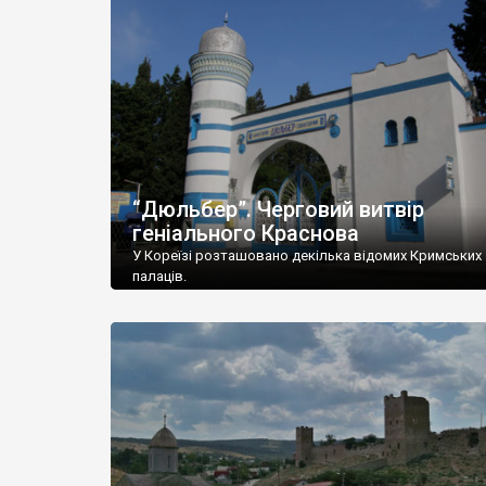
“Дюльбер”. Черговий витвір
геніального Краснова
У Кореїзі розташовано декілька відомих Кримських
палаців.