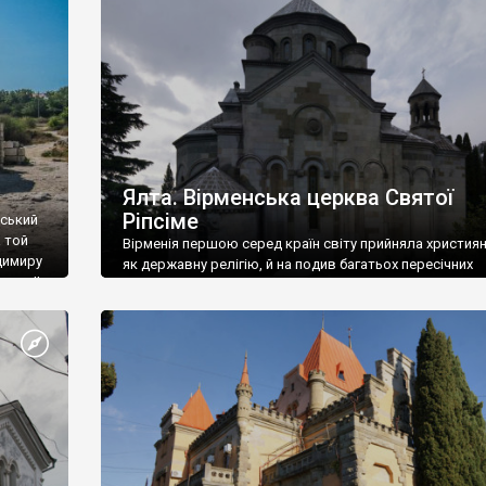
ефактів
називаються «повстяками» (postaki)…” “Вино. Крим
єкту
виробляє відмінне вино і його вдосталь: воно все ду
го».
легке біле і дуже […]
ти та
Ялта. Вірменська церква Святої
Ріпсіме
вський
 той
Вірменія першою серед країн світу прийняла христия
димиру
як державну релігію, й на подив багатьох пересічних
илю ІІ,
українців, які усіх кавказців вважають мусульманами,
 в
вірмени є відданими вірянами Христа