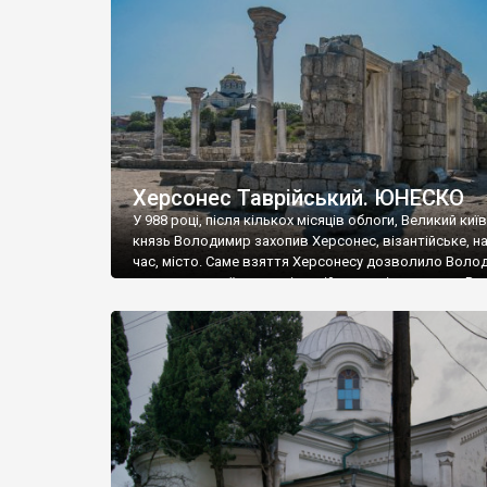
музею «Новгородський музей-заповідник» сотні арт
візантійської доби. Раритети викрадені з фондів об’
культурної спадщини ЮНЕСКО «Херсонеса Таврійсько
Офіційно – на виставку «Золото Візантії», але експер
влада в Україні вважають це лише […]
Херсонес Таврійський. ЮНЕСКО
У 988 році, після кількох місяців облоги, Великий киї
князь Володимир захопив Херсонес, візантійське, на
час, місто. Саме взяття Херсонесу дозволило Воло
диктувати свої умови візантійському імператору Вас
та одружитися з його дочкою Ганною. Цього ж року,
Херсонесі Володимир-язичник, став Василем-
християнином. А потім було Хрещення Русі. На честь
Херсонесу Таврійського названо місто […]