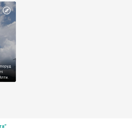
споруд
ті
Ялти.
та”