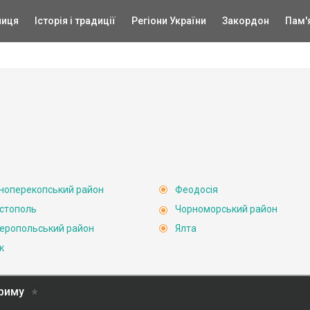
ниця
Історія і традиції
Регіони України
Закордон
Пам'
ноперекопський район
Феодосія
стополь
Чорноморський район
еропольський район
Ялта
к