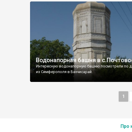
Водонапорная башня в с.Почтово
Интересную водонапорную башню посмотрели по д
из Симферополя в Бахчисарай.
1
Про 