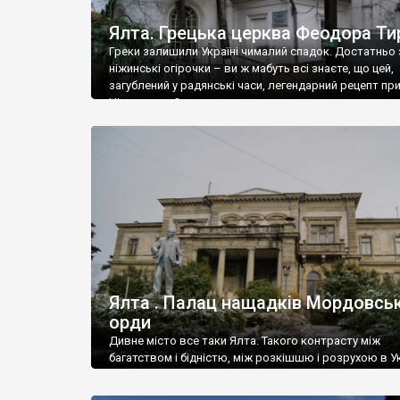
Ялта. Грецька церква Феодора Ти
Греки залишили Україні чималий спадок. Достатньо 
ніжинські огірочки – ви ж мабуть всі знаєте, що цей,
загублений у радянські часи, легендарний рецепт пр
Ніжин греки?
Ялта . Палац нащадків Мордовськ
орди
Дивне місто все таки Ялта. Такого контрасту між
багатством і бідністю, між розкішшю і розрухою в Ук
більше не знайдеш.