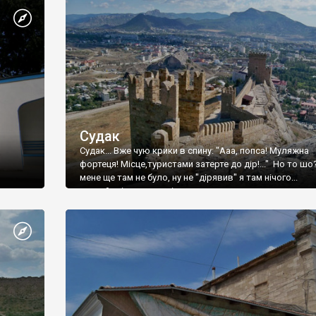
Судак
Судак... Вже чую крики в спину: "Ааа, попса! Муляжна
фортеця! Місце,туристами затерте до дір!..." Но то шо
мене ще там не було, ну не "дірявив" я там нічого...
принаймні до цього літа.