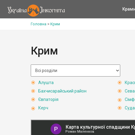
Крам
Головна
>
Крим
Крим
Алушта
Крас
Бахчисарайський район
Сева
Євпаторія
Сімф
Керч
Суда