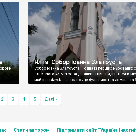
е
Ялта. Собор Іоанна Златоуста
ороге
Собор Іоанна Златоуста – одна із перших мурованих 
Ялти. Його 45-метрова дзвіниця і нині видніється в міс
майже звідусіль, а колись це була висотна домінанта 
2
3
4
5
Далі »
нас
Стати автором
Підтримати сайт “Україна Інкогні