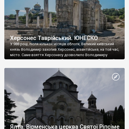
Херсонес Таврійський. ЮНЕСКО
У 988 році, після кількох місяців облоги, Великий київський
князь Володимир захопив Херсонес, візантійське, на той час,
місто. Саме взяття Херсонесу дозволило Володимиру
диктувати свої умови візантійському імператору Василю ІІ, та
одружитися з його дочкою Ганною. Цього ж року, в
Херсонесі Володимир-язичник, став Василем-християнином.
А потім було Хрещення Русі. На честь Херсонесу Таврійського
названо місто […]
Ялта. Вірменська церква Святої Ріпсіме