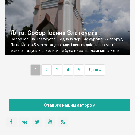
Ялта. Собор Іоанна Златоуста
Собор Іоанна Златоуста – одна із перших мурованих споруд
Ялти. Його 45-метрова дзвіниця і нині видніється в місті
майже звідусіль, а колись це була висотна домінанта Ялти.
1
2
3
4
5
Далі »
Станьте нашим автором