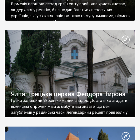
Вірменія першою серед країн світу прийняла християнство,
як державну релігію, й на подив багатьох пересічних
українців, які усіх кавказців вважають мусульманами, вірмени
є відданими вірянами Христа
Ялта. Грецька церква Феодора Тирона
Греки залишили Україні чималий спадок. Достатньо згадати
ніжинські огірочки – ви ж мабуть всі знаєте, що цей,
загублений у радянські часи, легендарний рецепт привезли у
Ніжин греки?