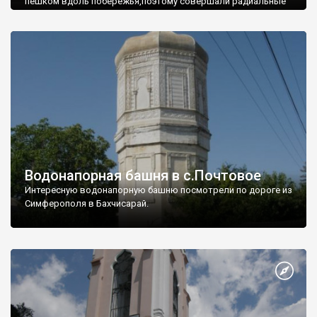
пешком вдоль побережья,поэтому совершали радиальные
вылазки из Оленевки.
Водонапорная башня в с.Почтовое
Интересную водонапорную башню посмотрели по дороге из
Симферополя в Бахчисарай.