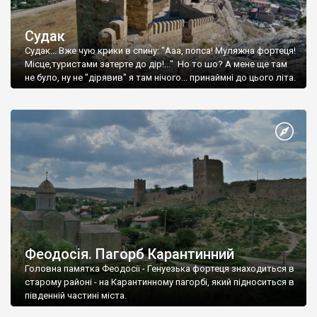
Судак
Судак... Вже чую крики в спину: "Ааа, попса! Муляжна фортеця!
Місце,туристами затерте до дір!..." Но то шо? А мене ще там
не було, ну не "дірявив" я там нічого... принаймні до цього літа.
Феодосія. Пагорб Карантинний
Головна памятка Феодосії - Генуезька фортеця знаходиться в
старому районі - на Карантинному пагорбі, який підноситься в
південній частині міста.