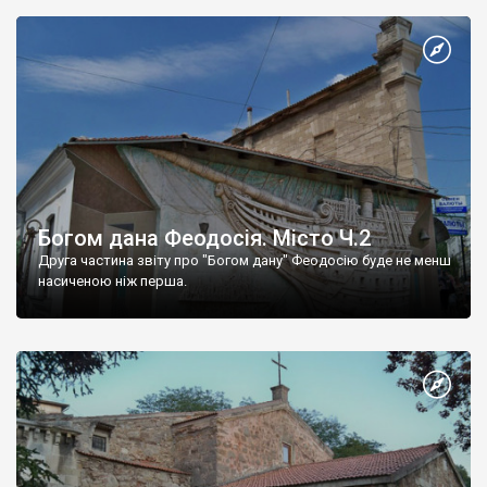
Богом дана Феодосія. Місто Ч.2
Друга частина звіту про "Богом дану" Феодосію буде не менш
насиченою ніж перша.