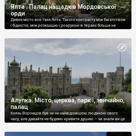
Ялта . Палац нащадків Мордовської
орди
Дивне місто все таки Ялта. Такого контрасту між багатством
і бідністю, між розкішшю і розрухою в Україні більше не
знайдеш.
Алупка. Місто, церква, парк і, звичайно,
палац
Князь Воронцов був чи не найвідомішою людиною свого
часу, але давайте не будемо кривити душею – чи знали ви це
прізвище до відвідин Алупки? Мабуть все таки ні.