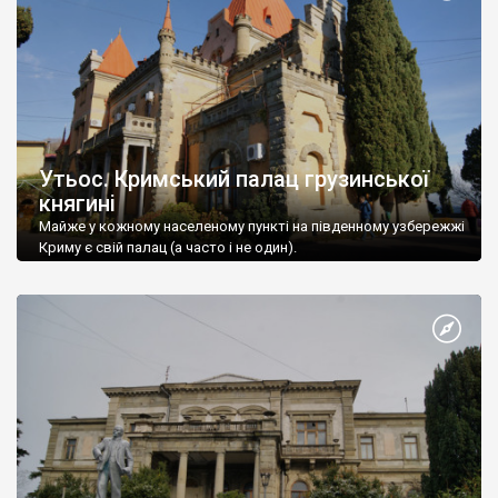
Утьос. Кримський палац грузинської
княгині
Майже у кожному населеному пункті на південному узбережжі
Криму є свій палац (а часто і не один).