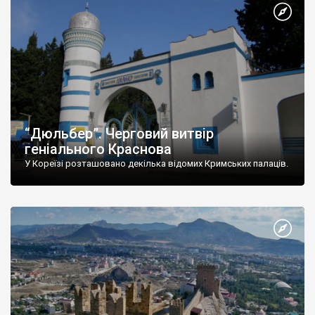
“Дюльбер”. Черговий витвір
геніального Краснова
У Кореїзі розташовано декілька відомих Кримських палаців.