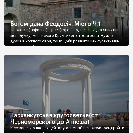
Богом дана Феодосія. Місто Ч.1
Феодосія (Кафа-12 (13) -15 (18) ст) - одне з найцікавіших (на
мою думку) міст всього Кримського півострова .Ну,але
думка в кожного своя, тому щоби розвіяти цей субєктивізм,
запрошую відвідати це
Тарханкутская кругосветка(от
Черноморского до Атлеша)
К сожалению настоящей "кругосветки" не получилось,пройти