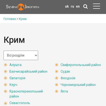
uk
ru
en
Головна
>
Крим
Крим
Алушта
Сімферопольський район
Бахчисарайський район
Судак
Євпаторія
Феодосія
Керч
Чорноморський район
Красноперекопський
Ялта
район
Севастополь