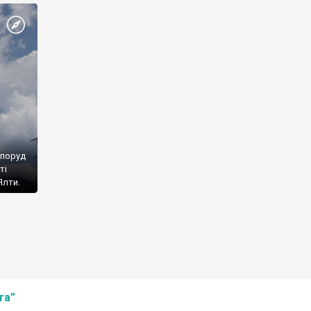
споруд
ті
Ялти.
та”