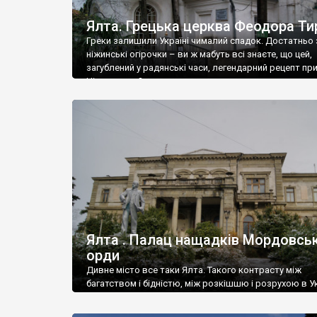
Ялта. Грецька церква Феодора Ти
Греки залишили Україні чималий спадок. Достатньо 
ніжинські огірочки – ви ж мабуть всі знаєте, що цей,
загублений у радянські часи, легендарний рецепт пр
Ніжин греки?
Ялта . Палац нащадків Мордовськ
орди
Дивне місто все таки Ялта. Такого контрасту між
багатством і бідністю, між розкішшю і розрухою в Ук
більше не знайдеш.