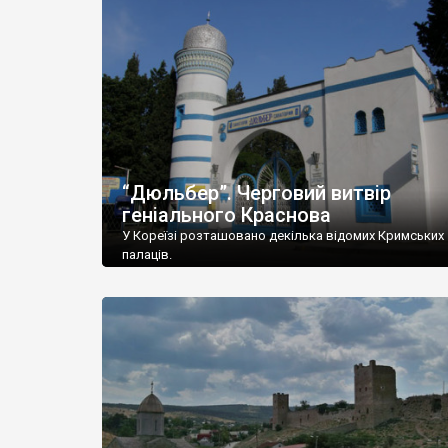
“Дюльбер”. Черговий витвір
геніального Краснова
У Кореїзі розташовано декілька відомих Кримських
палаців.