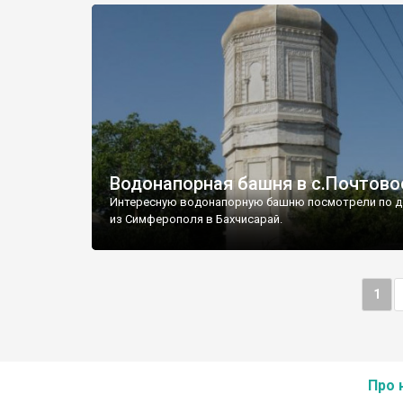
Водонапорная башня в с.Почтово
Интересную водонапорную башню посмотрели по д
из Симферополя в Бахчисарай.
1
Про 