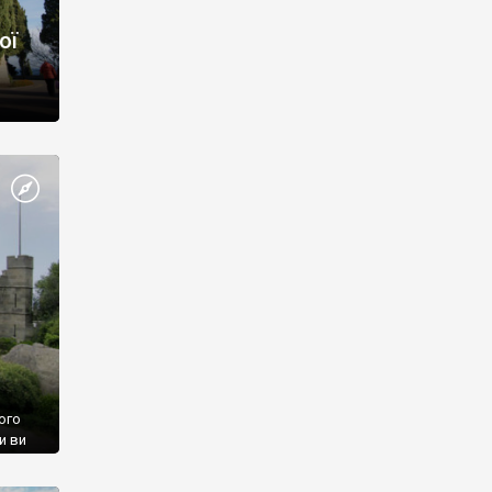
ої
ого
и ви