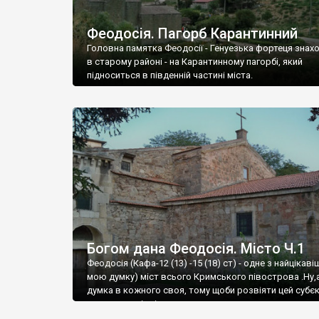
Феодосія. Пагорб Карантинний
Головна памятка Феодосії - Генуезька фортеця знах
в старому районі - на Карантинному пагорбі, який
підноситься в південній частині міста.
Богом дана Феодосія. Місто Ч.1
Феодосія (Кафа-12 (13) -15 (18) ст) - одне з найцікаві
мою думку) міст всього Кримського півострова .Ну,
думка в кожного своя, тому щоби розвіяти цей субєк
запрошую відвідати це