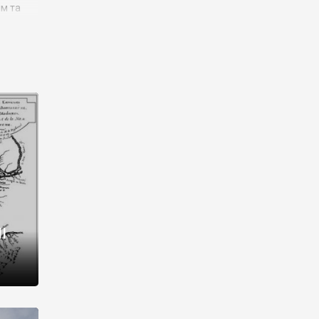
им та
ора і
є
го типу,
ей-
рний
ста:
 райони
від 2
I
і,
рукти,
 котрі