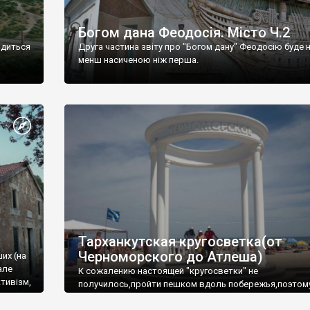
Богом дана Феодосія. Місто Ч.2
одиться
Друга частина звіту про "Богом дану" Феодосію буде 
менш насиченою ніж перша.
Тарханкутская кругосветка(от
Черноморского до Атлеша)
ших (на
але
К сожалению настоящей "кругосветки" не
тивізм,
получилось,пройти пешком вдоль побережья,поэтом
совершали радиальные вылазки из Оленевки.