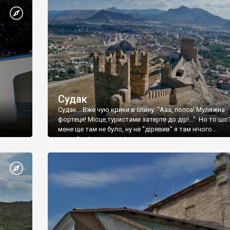
Судак
Судак... Вже чую крики в спину: "Ааа, попса! Муляжна
фортеця! Місце,туристами затерте до дір!..." Но то шо
мене ще там не було, ну не "дірявив" я там нічого...
принаймні до цього літа.