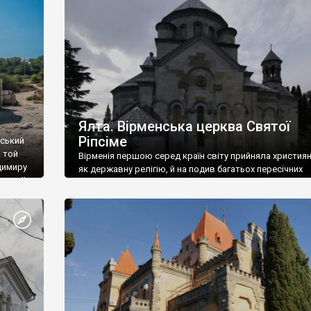
ефактів
називаються «повстяками» (postaki)…” “Вино. Крим
єкту
виробляє відмінне вино і його вдосталь: воно все ду
го».
легке біле і дуже […]
ти та
Ялта. Вірменська церква Святої
Ріпсіме
вський
 той
Вірменія першою серед країн світу прийняла христия
димиру
як державну релігію, й на подив багатьох пересічних
илю ІІ,
українців, які усіх кавказців вважають мусульманами,
 в
вірмени є відданими вірянами Христа