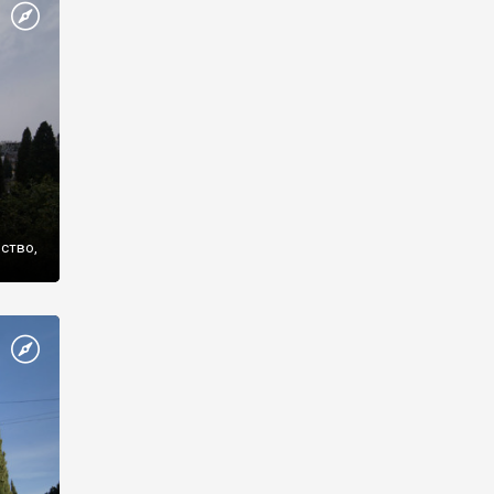
же
нство,