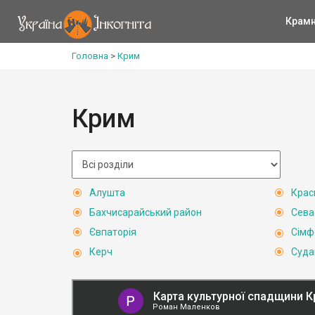
Крам
Головна
>
Крим
Крим
Алушта
Крас
Бахчисарайський район
Сева
Євпаторія
Сімф
Керч
Суда