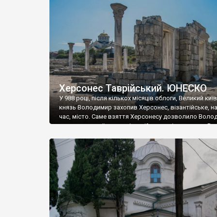
музею «Новгородський музей-заповідник» сотні арт
візантійської доби. Раритети викрадені з фондів об’
культурної спадщини ЮНЕСКО «Херсонеса Таврійсько
Офіційно – на виставку «Золото Візантії», але експер
влада в Україні вважають це лише […]
Херсонес Таврійський. ЮНЕСКО
У 988 році, після кількох місяців облоги, Великий киї
князь Володимир захопив Херсонес, візантійське, на
час, місто. Саме взяття Херсонесу дозволило Воло
диктувати свої умови візантійському імператору Вас
та одружитися з його дочкою Ганною. Цього ж року,
Херсонесі Володимир-язичник, став Василем-
християнином. А потім було Хрещення Русі. На честь
Херсонесу Таврійського названо місто […]