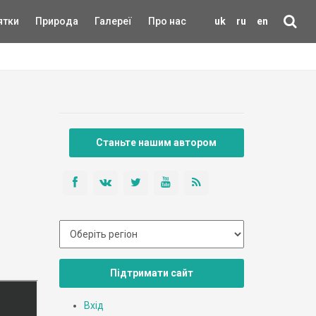
ятки
Природа
Галереї
Про нас
uk
ru
en
Станьте нашим автором
Підтримати сайт
Вхід