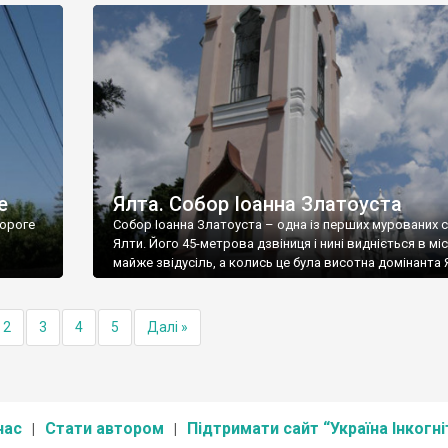
е
Ялта. Собор Іоанна Златоуста
ороге
Собор Іоанна Златоуста – одна із перших мурованих 
Ялти. Його 45-метрова дзвіниця і нині видніється в міс
майже звідусіль, а колись це була висотна домінанта 
2
3
4
5
Далі »
нас
Стати автором
Підтримати сайт “Україна Інкогні