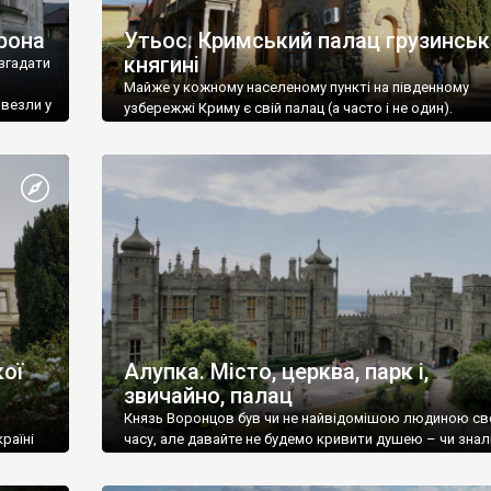
рона
Утьос. Кримський палац грузинськ
княгині
згадати
Майже у кожному населеному пункті на південному
ивезли у
узбережжі Криму є свій палац (а часто і не один).
ої
Алупка. Місто, церква, парк і,
звичайно, палац
Князь Воронцов був чи не найвідомішою людиною св
раїні
часу, але давайте не будемо кривити душею – чи знал
це прізвище до відвідин Алупки? Мабуть все таки ні.