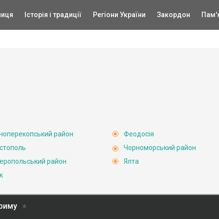
ниця
Історія і традиції
Регіони України
Закордон
Пам'
ноперекопський район
Феодосія
стополь
Чорноморський район
еропольський район
Ялта
к