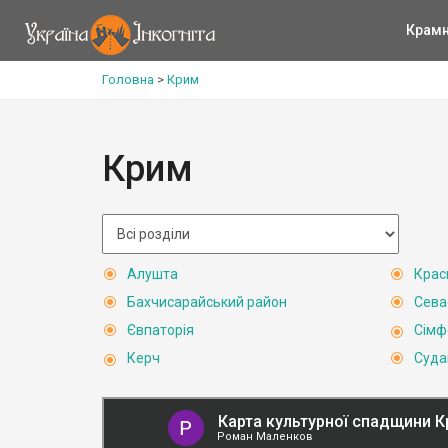
Крам
Головна
>
Крим
Крим
Алушта
Крас
Бахчисарайський район
Сева
Євпаторія
Сімф
Керч
Суда