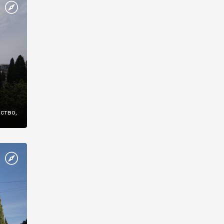
же
нство,