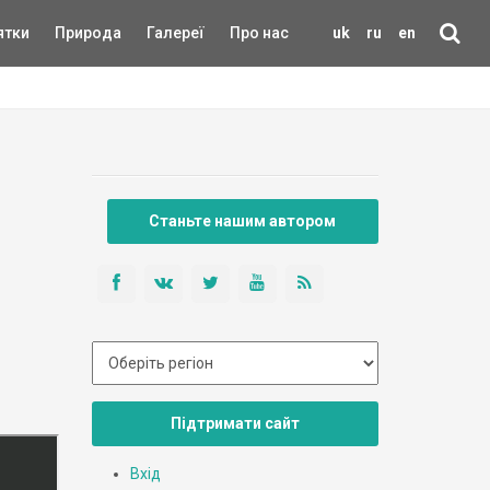
ятки
Природа
Галереї
Про нас
uk
ru
en
Станьте нашим автором
Підтримати сайт
Вхід