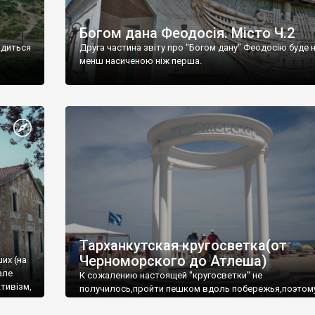
Богом дана Феодосія. Місто Ч.2
одиться
Друга частина звіту про "Богом дану" Феодосію буде 
менш насиченою ніж перша.
Тарханкутская кругосветка(от
Черноморского до Атлеша)
ших (на
але
К сожалению настоящей "кругосветки" не
тивізм,
получилось,пройти пешком вдоль побережья,поэтом
совершали радиальные вылазки из Оленевки.