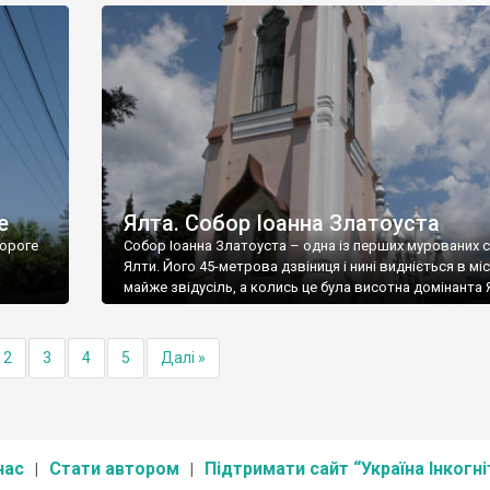
е
Ялта. Собор Іоанна Златоуста
ороге
Собор Іоанна Златоуста – одна із перших мурованих 
Ялти. Його 45-метрова дзвіниця і нині видніється в міс
майже звідусіль, а колись це була висотна домінанта 
2
3
4
5
Далі »
нас
Стати автором
Підтримати сайт “Україна Інкогні