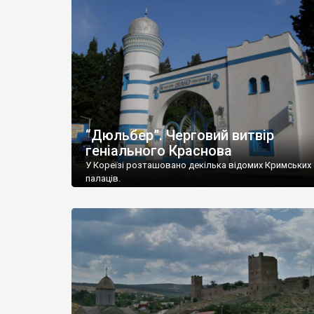
“Дюльбер”. Черговий витвір
геніального Краснова
У Кореїзі розташовано декілька відомих Кримських
палаців.