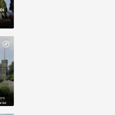
ої
ого
и ви