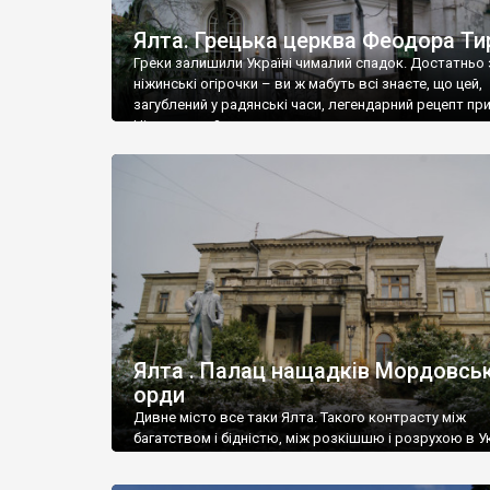
Ялта. Грецька церква Феодора Ти
Греки залишили Україні чималий спадок. Достатньо 
ніжинські огірочки – ви ж мабуть всі знаєте, що цей,
загублений у радянські часи, легендарний рецепт пр
Ніжин греки?
Ялта . Палац нащадків Мордовськ
орди
Дивне місто все таки Ялта. Такого контрасту між
багатством і бідністю, між розкішшю і розрухою в Ук
більше не знайдеш.