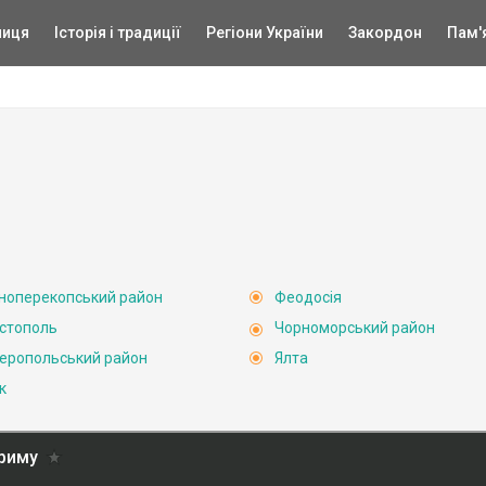
ниця
Історія і традиції
Регіони України
Закордон
Пам'
ноперекопський район
Феодосія
стополь
Чорноморський район
еропольський район
Ялта
к