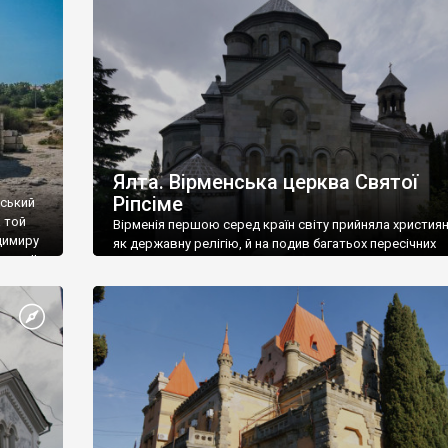
ефактів
називаються «повстяками» (postaki)…” “Вино. Крим
єкту
виробляє відмінне вино і його вдосталь: воно все ду
го».
легке біле і дуже […]
ти та
Ялта. Вірменська церква Святої
Ріпсіме
вський
 той
Вірменія першою серед країн світу прийняла христия
димиру
як державну релігію, й на подив багатьох пересічних
илю ІІ,
українців, які усіх кавказців вважають мусульманами,
 в
вірмени є відданими вірянами Христа