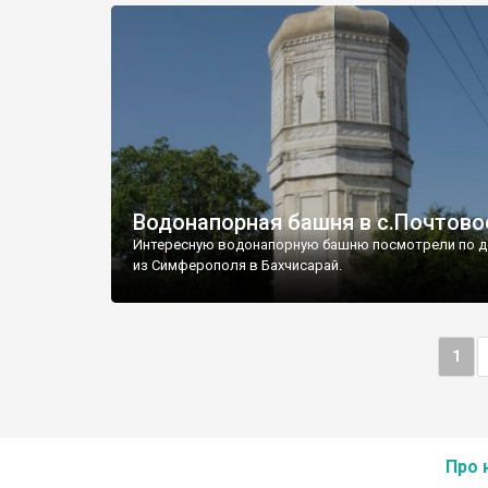
Водонапорная башня в с.Почтово
Интересную водонапорную башню посмотрели по д
из Симферополя в Бахчисарай.
1
Про 