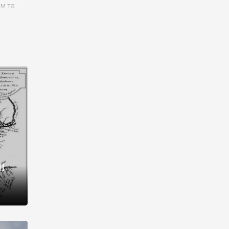
им та
ора і
є
го типу,
ей-
рний
ста:
 райони
від 2
I
і,
рукти,
 котрі