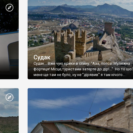
Судак
Судак... Вже чую крики в спину: "Ааа, попса! Муляжна
фортеця! Місце,туристами затерте до дір!..." Но то шо
мене ще там не було, ну не "дірявив" я там нічого...
принаймні до цього літа.