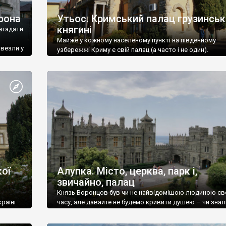
рона
Утьос. Кримський палац грузинськ
княгині
згадати
Майже у кожному населеному пункті на південному
ивезли у
узбережжі Криму є свій палац (а часто і не один).
ої
Алупка. Місто, церква, парк і,
звичайно, палац
Князь Воронцов був чи не найвідомішою людиною св
раїні
часу, але давайте не будемо кривити душею – чи знал
це прізвище до відвідин Алупки? Мабуть все таки ні.