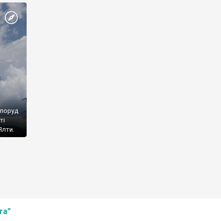
споруд
ті
Ялти.
та”