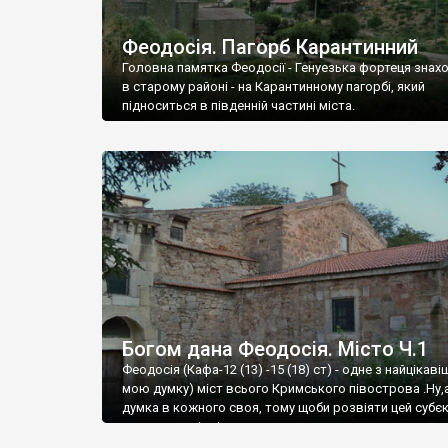
Феодосія. Пагорб Карантинний
Головна памятка Феодосії - Генуезька фортеця знах
в старому районі - на Карантинному пагорбі, який
підноситься в південній частині міста.
Богом дана Феодосія. Місто Ч.1
Феодосія (Кафа-12 (13) -15 (18) ст) - одне з найцікаві
мою думку) міст всього Кримського півострова .Ну,
думка в кожного своя, тому щоби розвіяти цей субєк
запрошую відвідати це