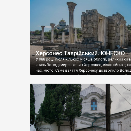
музею «Новгородський музей-заповідник» сотні арт
візантійської доби. Раритети викрадені з фондів об’
культурної спадщини ЮНЕСКО «Херсонеса Таврійсько
Офіційно – на виставку «Золото Візантії», але експер
влада в Україні вважають це лише […]
Херсонес Таврійський. ЮНЕСКО
У 988 році, після кількох місяців облоги, Великий киї
князь Володимир захопив Херсонес, візантійське, на
час, місто. Саме взяття Херсонесу дозволило Воло
диктувати свої умови візантійському імператору Вас
та одружитися з його дочкою Ганною. Цього ж року,
Херсонесі Володимир-язичник, став Василем-
християнином. А потім було Хрещення Русі. На честь
Херсонесу Таврійського названо місто […]