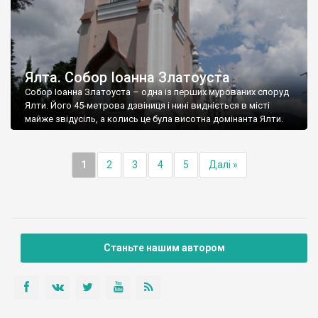
Ялта. Собор Іоанна Златоуста
Собор Іоанна Златоуста – одна із перших мурованих споруд
Ялти. Його 45-метрова дзвіниця і нині видніється в місті
майже звідусіль, а колись це була висотна домінанта Ялти.
1
2
3
4
5
Далі »
Станьте нашим автором