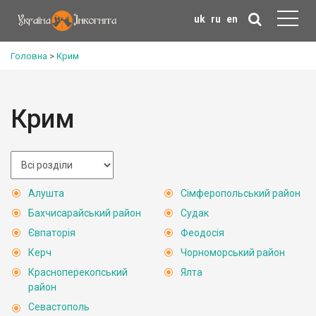
uk
ru
en
Головна
>
Крим
Крим
Алушта
Сімферопольський район
Бахчисарайський район
Судак
Євпаторія
Феодосія
Керч
Чорноморський район
Красноперекопський
Ялта
район
Севастополь