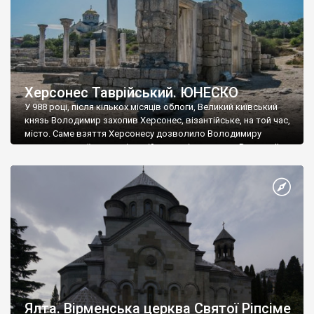
Херсонес Таврійський. ЮНЕСКО
У 988 році, після кількох місяців облоги, Великий київський
князь Володимир захопив Херсонес, візантійське, на той час,
місто. Саме взяття Херсонесу дозволило Володимиру
диктувати свої умови візантійському імператору Василю ІІ, та
одружитися з його дочкою Ганною. Цього ж року, в
Херсонесі Володимир-язичник, став Василем-християнином.
А потім було Хрещення Русі. На честь Херсонесу Таврійського
названо місто […]
Ялта. Вірменська церква Святої Ріпсіме