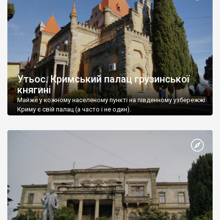
Утьос. Кримський палац грузинської
княгині
Майже у кожному населеному пункті на південному узбережжі
Криму є свій палац (а часто і не один).