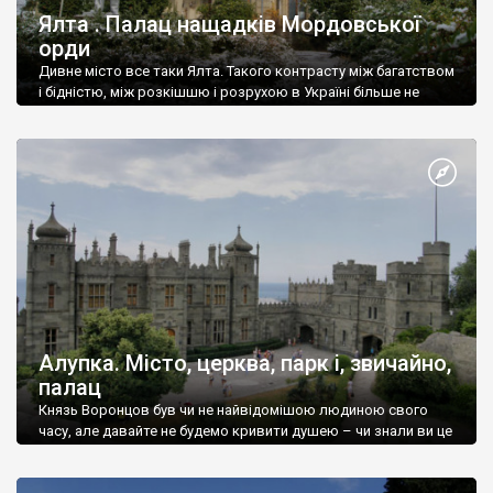
Ялта . Палац нащадків Мордовської
орди
Дивне місто все таки Ялта. Такого контрасту між багатством
і бідністю, між розкішшю і розрухою в Україні більше не
знайдеш.
Алупка. Місто, церква, парк і, звичайно,
палац
Князь Воронцов був чи не найвідомішою людиною свого
часу, але давайте не будемо кривити душею – чи знали ви це
прізвище до відвідин Алупки? Мабуть все таки ні.