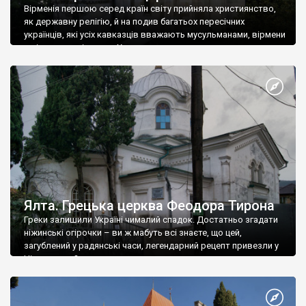
Вірменія першою серед країн світу прийняла християнство,
як державну релігію, й на подив багатьох пересічних
українців, які усіх кавказців вважають мусульманами, вірмени
є відданими вірянами Христа
Ялта. Грецька церква Феодора Тирона
Греки залишили Україні чималий спадок. Достатньо згадати
ніжинські огірочки – ви ж мабуть всі знаєте, що цей,
загублений у радянські часи, легендарний рецепт привезли у
Ніжин греки?