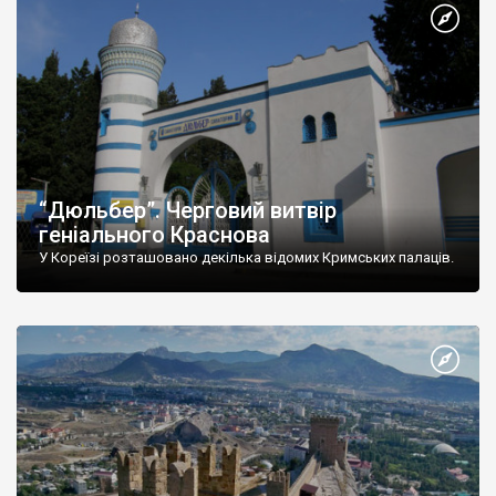
“Дюльбер”. Черговий витвір
геніального Краснова
У Кореїзі розташовано декілька відомих Кримських палаців.