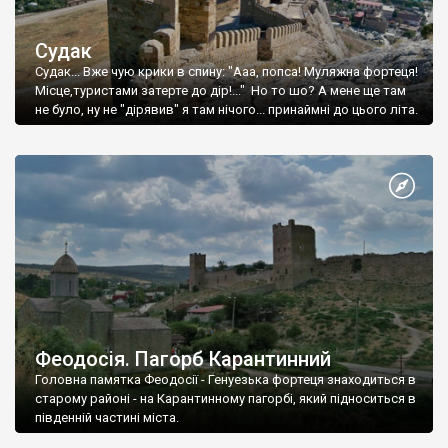
Судак
Судак... Вже чую крики в спину: "Ааа, попса! Муляжна фортеця!
Місце,туристами затерте до дір!..." Но то шо? А мене ще там
не було, ну не "дірявив" я там нічого... принаймні до цього літа.
Феодосія. Пагорб Карантинний
Головна памятка Феодосії - Генуезька фортеця знаходиться в
старому районі - на Карантинному пагорбі, який підноситься в
південній частині міста.