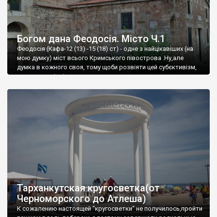
Богом дана Феодосія. Місто Ч.1
Феодосія (Кафа-12 (13) -15 (18) ст) - одне з найцікавіших (на
мою думку) міст всього Кримського півострова .Ну,але
думка в кожного своя, тому щоби розвіяти цей субєктивізм,
запрошую відвідати це
Тарханкутская кругосветка(от
Черноморского до Атлеша)
К сожалению настоящей "кругосветки" не получилось,пройти