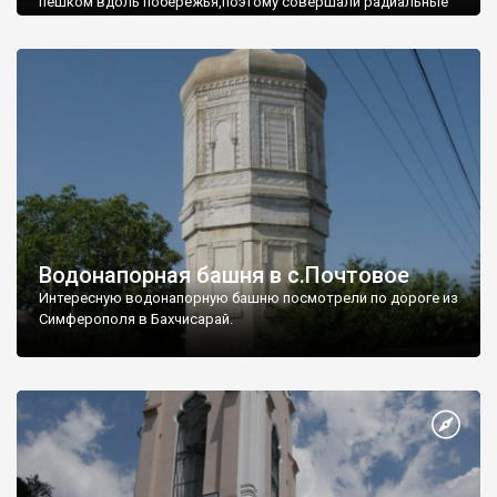
пешком вдоль побережья,поэтому совершали радиальные
вылазки из Оленевки.
Водонапорная башня в с.Почтовое
Интересную водонапорную башню посмотрели по дороге из
Симферополя в Бахчисарай.