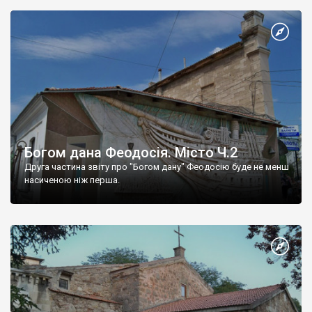
Богом дана Феодосія. Місто Ч.2
Друга частина звіту про "Богом дану" Феодосію буде не менш
насиченою ніж перша.