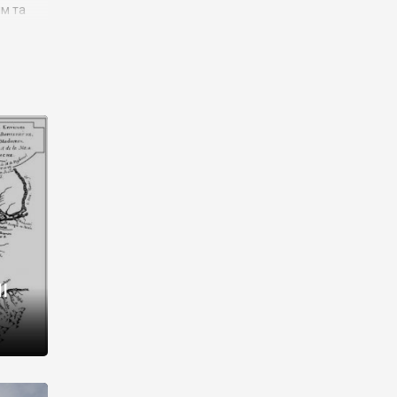
им та
ора і
є
го типу,
ей-
рний
ста:
 райони
від 2
I
і,
рукти,
 котрі