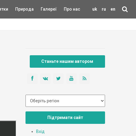
ятки
Природа
Галереї
Про нас
uk
ru
en
Станьте нашим автором
Підтримати сайт
Вхід