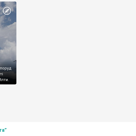
споруд
ті
Ялти.
та”