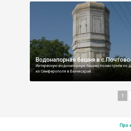
Водонапорная башня в с.Почтово
Интересную водонапорную башню посмотрели по д
из Симферополя в Бахчисарай.
1
Про 