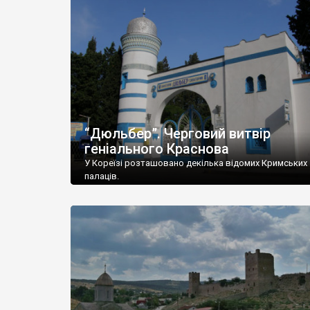
“Дюльбер”. Черговий витвір
геніального Краснова
У Кореїзі розташовано декілька відомих Кримських
палаців.