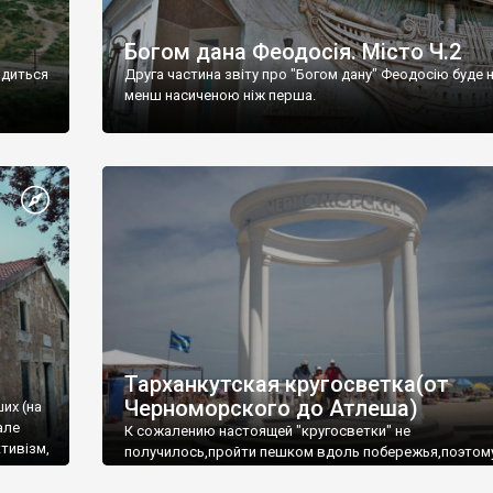
Богом дана Феодосія. Місто Ч.2
одиться
Друга частина звіту про "Богом дану" Феодосію буде 
менш насиченою ніж перша.
Тарханкутская кругосветка(от
Черноморского до Атлеша)
ших (на
але
К сожалению настоящей "кругосветки" не
тивізм,
получилось,пройти пешком вдоль побережья,поэтом
совершали радиальные вылазки из Оленевки.