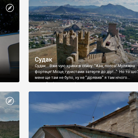
Судак
Судак... Вже чую крики в спину: "Ааа, попса! Муляжна
фортеця! Місце,туристами затерте до дір!..." Но то шо
мене ще там не було, ну не "дірявив" я там нічого...
принаймні до цього літа.