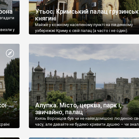
рона
Утьос. Кримський палац грузинськ
княгині
згадати
Майже у кожному населеному пункті на південному
ивезли у
узбережжі Криму є свій палац (а часто і не один).
ої
Алупка. Місто, церква, парк і,
звичайно, палац
Князь Воронцов був чи не найвідомішою людиною св
раїні
часу, але давайте не будемо кривити душею – чи знал
це прізвище до відвідин Алупки? Мабуть все таки ні.