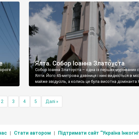
е
Ялта. Собор Іоанна Златоуста
ороге
Собор Іоанна Златоуста – одна із перших мурованих 
Ялти. Його 45-метрова дзвіниця і нині видніється в міс
майже звідусіль, а колись це була висотна домінанта 
2
3
4
5
Далі »
нас
Стати автором
Підтримати сайт “Україна Інкогні