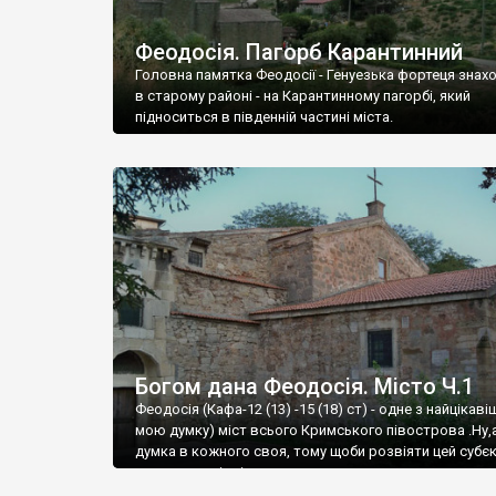
Феодосія. Пагорб Карантинний
Головна памятка Феодосії - Генуезька фортеця знах
в старому районі - на Карантинному пагорбі, який
підноситься в південній частині міста.
Богом дана Феодосія. Місто Ч.1
Феодосія (Кафа-12 (13) -15 (18) ст) - одне з найцікаві
мою думку) міст всього Кримського півострова .Ну,
думка в кожного своя, тому щоби розвіяти цей субєк
запрошую відвідати це