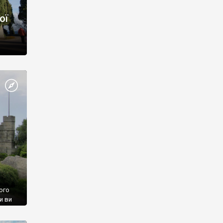
ої
ого
и ви