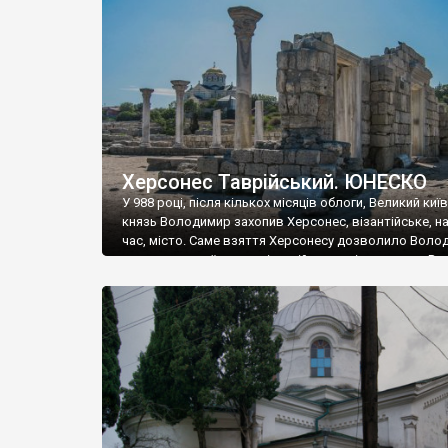
музею «Новгородський музей-заповідник» сотні арт
візантійської доби. Раритети викрадені з фондів об’
культурної спадщини ЮНЕСКО «Херсонеса Таврійсько
Офіційно – на виставку «Золото Візантії», але експер
влада в Україні вважають це лише […]
Херсонес Таврійський. ЮНЕСКО
У 988 році, після кількох місяців облоги, Великий киї
князь Володимир захопив Херсонес, візантійське, на
час, місто. Саме взяття Херсонесу дозволило Воло
диктувати свої умови візантійському імператору Вас
та одружитися з його дочкою Ганною. Цього ж року,
Херсонесі Володимир-язичник, став Василем-
християнином. А потім було Хрещення Русі. На честь
Херсонесу Таврійського названо місто […]