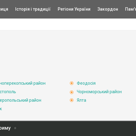
ниця
Історія і традиції
Регіони України
Закордон
Пам'
ноперекопський район
Феодосія
стополь
Чорноморський район
еропольський район
Ялта
к