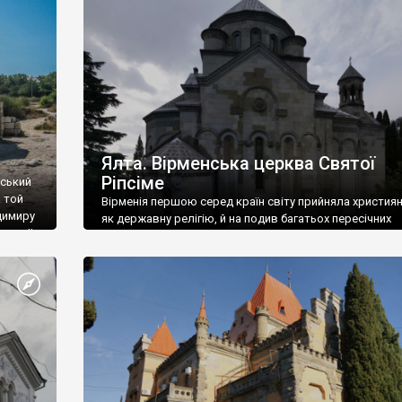
ефактів
називаються «повстяками» (postaki)…” “Вино. Крим
єкту
виробляє відмінне вино і його вдосталь: воно все ду
го».
легке біле і дуже […]
ти та
Ялта. Вірменська церква Святої
Ріпсіме
вський
 той
Вірменія першою серед країн світу прийняла христия
димиру
як державну релігію, й на подив багатьох пересічних
илю ІІ,
українців, які усіх кавказців вважають мусульманами,
 в
вірмени є відданими вірянами Христа