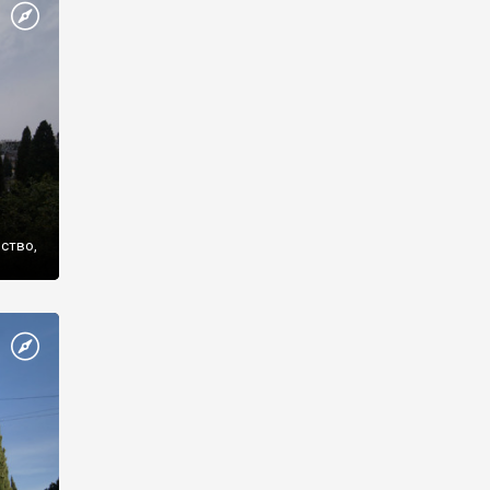
же
нство,