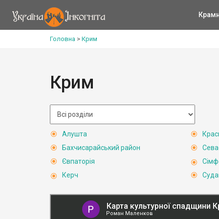
Крам
Головна
>
Крим
Крим
Алушта
Крас
Бахчисарайський район
Сева
Євпаторія
Сімф
Керч
Суда