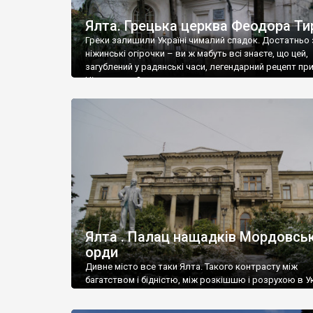
Ялта. Грецька церква Феодора Ти
Греки залишили Україні чималий спадок. Достатньо 
ніжинські огірочки – ви ж мабуть всі знаєте, що цей,
загублений у радянські часи, легендарний рецепт пр
Ніжин греки?
Ялта . Палац нащадків Мордовськ
орди
Дивне місто все таки Ялта. Такого контрасту між
багатством і бідністю, між розкішшю і розрухою в Ук
більше не знайдеш.