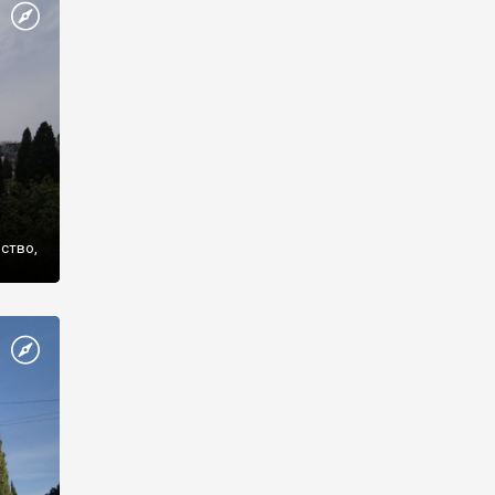
же
нство,