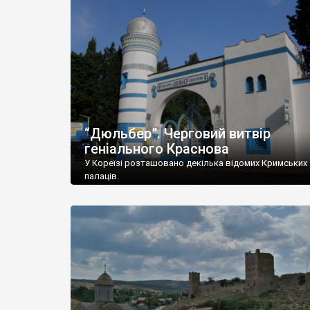
“Дюльбер”. Черговий витвір
геніального Краснова
У Кореїзі розташовано декілька відомих Кримських
палаців.