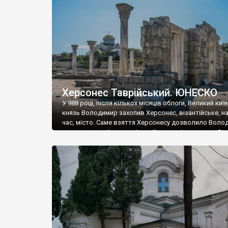
музею «Новгородський музей-заповідник» сотні арт
візантійської доби. Раритети викрадені з фондів об’
культурної спадщини ЮНЕСКО «Херсонеса Таврійсько
Офіційно – на виставку «Золото Візантії», але експер
влада в Україні вважають це лише […]
Херсонес Таврійський. ЮНЕСКО
У 988 році, після кількох місяців облоги, Великий киї
князь Володимир захопив Херсонес, візантійське, на
час, місто. Саме взяття Херсонесу дозволило Воло
диктувати свої умови візантійському імператору Вас
та одружитися з його дочкою Ганною. Цього ж року,
Херсонесі Володимир-язичник, став Василем-
християнином. А потім було Хрещення Русі. На честь
Херсонесу Таврійського названо місто […]