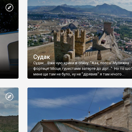
Судак
Судак... Вже чую крики в спину: "Ааа, попса! Муляжна
фортеця! Місце,туристами затерте до дір!..." Но то шо
мене ще там не було, ну не "дірявив" я там нічого...
принаймні до цього літа.