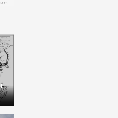
им та
ора і
є
го типу,
ей-
рний
ста:
 райони
від 2
I
і,
рукти,
 котрі