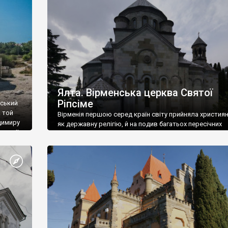
ефактів
називаються «повстяками» (postaki)…” “Вино. Крим
єкту
виробляє відмінне вино і його вдосталь: воно все ду
го».
легке біле і дуже […]
ти та
Ялта. Вірменська церква Святої
Ріпсіме
вський
 той
Вірменія першою серед країн світу прийняла христия
димиру
як державну релігію, й на подив багатьох пересічних
илю ІІ,
українців, які усіх кавказців вважають мусульманами,
 в
вірмени є відданими вірянами Христа