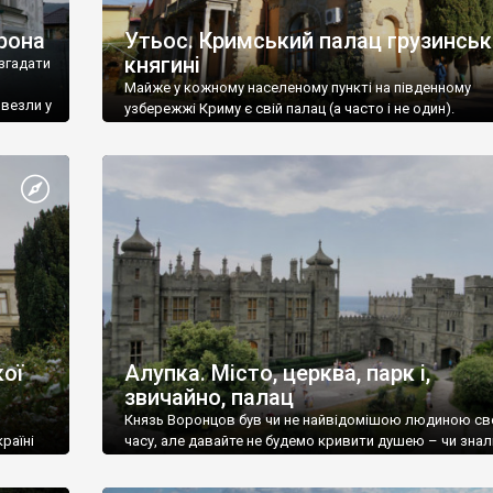
рона
Утьос. Кримський палац грузинськ
княгині
згадати
Майже у кожному населеному пункті на південному
ивезли у
узбережжі Криму є свій палац (а часто і не один).
ої
Алупка. Місто, церква, парк і,
звичайно, палац
Князь Воронцов був чи не найвідомішою людиною св
раїні
часу, але давайте не будемо кривити душею – чи знал
це прізвище до відвідин Алупки? Мабуть все таки ні.