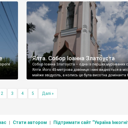
е
Ялта. Собор Іоанна Златоуста
ороге
Собор Іоанна Златоуста – одна із перших мурованих 
Ялти. Його 45-метрова дзвіниця і нині видніється в міс
майже звідусіль, а колись це була висотна домінанта 
2
3
4
5
Далі »
нас
Стати автором
Підтримати сайт “Україна Інкогні