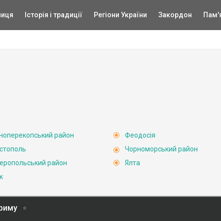
ниця
Історія і традиції
Регіони України
Закордон
Пам'
ноперекопський район
Феодосія
стополь
Чорноморський район
еропольський район
Ялта
к