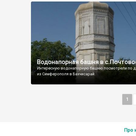
Водонапорная башня в с.Почтово
Интересную водонапорную башню посмотрели по д
из Симферополя в Бахчисарай.
1
Про 