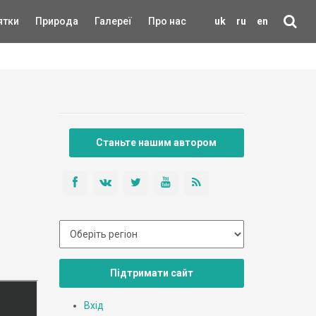
ятки
Природа
Галереї
Про нас
uk
ru
en
Станьте нашим автором
Підтримати сайт
Вхід