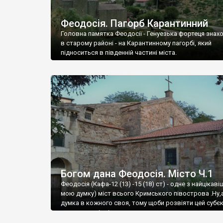
Феодосія. Пагорб Карантинний
Головна памятка Феодосії - Генуезька фортеця знах
в старому районі - на Карантинному пагорбі, який
підноситься в південній частині міста.
Богом дана Феодосія. Місто Ч.1
Феодосія (Кафа-12 (13) -15 (18) ст) - одне з найцікаві
мою думку) міст всього Кримського півострова .Ну,
думка в кожного своя, тому щоби розвіяти цей субєк
запрошую відвідати це