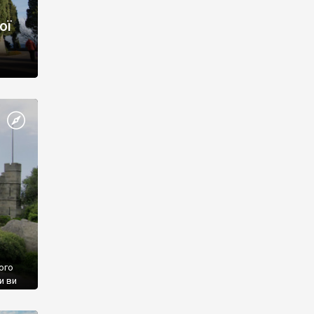
ої
ого
и ви