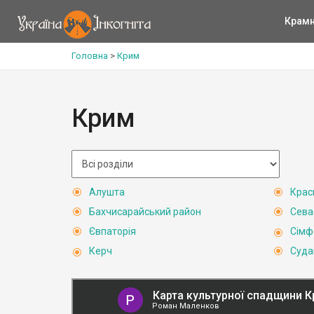
Крам
Головна
>
Крим
Крим
Алушта
Крас
Бахчисарайський район
Сева
Євпаторія
Сімф
Керч
Суда