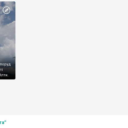
споруд
ті
Ялти.
та”