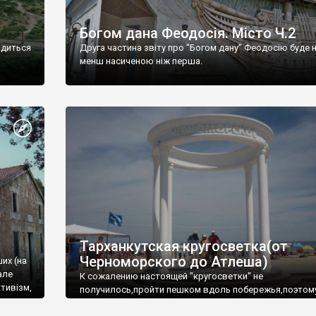
Богом дана Феодосія. Місто Ч.2
одиться
Друга частина звіту про "Богом дану" Феодосію буде 
менш насиченою ніж перша.
Тарханкутская кругосветка(от
Черноморского до Атлеша)
ших (на
але
К сожалению настоящей "кругосветки" не
тивізм,
получилось,пройти пешком вдоль побережья,поэтом
совершали радиальные вылазки из Оленевки.