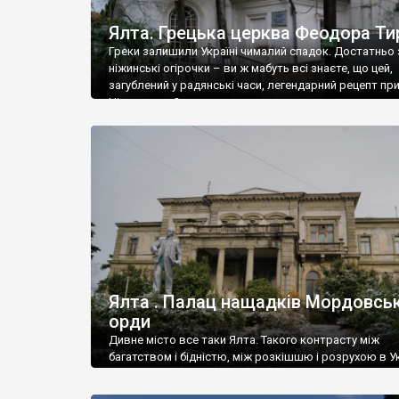
Ялта. Грецька церква Феодора Ти
Греки залишили Україні чималий спадок. Достатньо 
ніжинські огірочки – ви ж мабуть всі знаєте, що цей,
загублений у радянські часи, легендарний рецепт пр
Ніжин греки?
Ялта . Палац нащадків Мордовськ
орди
Дивне місто все таки Ялта. Такого контрасту між
багатством і бідністю, між розкішшю і розрухою в Ук
більше не знайдеш.