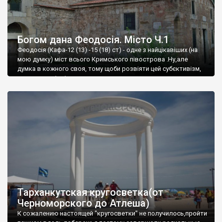
Богом дана Феодосія. Місто Ч.1
Феодосія (Кафа-12 (13) -15 (18) ст) - одне з найцікавіших (на
мою думку) міст всього Кримського півострова .Ну,але
думка в кожного своя, тому щоби розвіяти цей субєктивізм,
запрошую відвідати це
Тарханкутская кругосветка(от
Черноморского до Атлеша)
К сожалению настоящей "кругосветки" не получилось,пройти