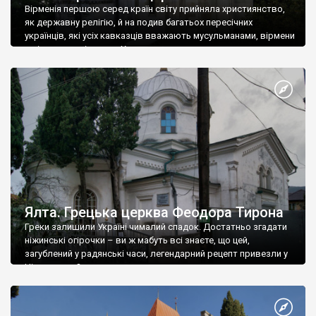
Вірменія першою серед країн світу прийняла християнство,
як державну релігію, й на подив багатьох пересічних
українців, які усіх кавказців вважають мусульманами, вірмени
є відданими вірянами Христа
Ялта. Грецька церква Феодора Тирона
Греки залишили Україні чималий спадок. Достатньо згадати
ніжинські огірочки – ви ж мабуть всі знаєте, що цей,
загублений у радянські часи, легендарний рецепт привезли у
Ніжин греки?