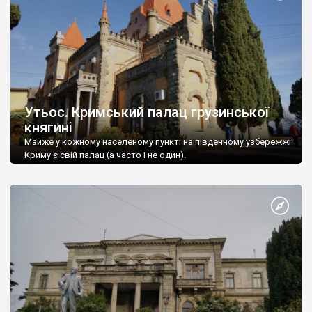
Утьос. Кримський палац грузинської
княгині
Майже у кожному населеному пункті на південному узбережжі
Криму є свій палац (а часто і не один).