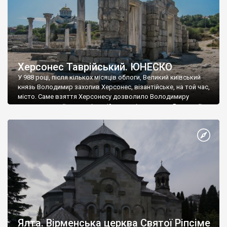
Херсонес Таврійський. ЮНЕСКО
У 988 році, після кількох місяців облоги, Великий київський
князь Володимир захопив Херсонес, візантійське, на той час,
місто. Саме взяття Херсонесу дозволило Володимиру
диктувати свої умови візантійському імператору Василю ІІ, та
одружитися з його дочкою Ганною. Цього ж року, в
Херсонесі Володимир-язичник, став Василем-християнином.
А потім було Хрещення Русі. На честь Херсонесу Таврійського
названо місто […]
Ялта. Вірменська церква Святої Ріпсіме