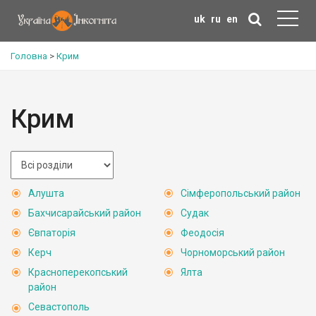
uk
ru
en
Головна
>
Крим
Крим
Алушта
Сімферопольський район
Бахчисарайський район
Судак
Євпаторія
Феодосія
Керч
Чорноморський район
Красноперекопський
Ялта
район
Севастополь