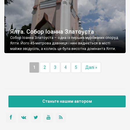
Ялта. Собор Іоанна Златоуста
Собор Іоанна Златоуста – одна із перших мурованих споруд
Ялти. Його 45-метрова дзвіниця і нині видніється в місті
майже звідусіль, а колись це була висотна домінанта Ялти.
1
2
3
4
5
Далі »
Станьте нашим автором