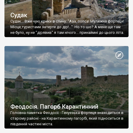
Судак
Судак... Вже чую крики в спину: "Ааа, попса! Муляжна фортеця!
Місце,туристами затерте до дір!..." Но то шо? А мене ще там
не було, ну не "дірявив" я там нічого... принаймні до цього літа.
Феодосія. Пагорб Карантинний
Головна памятка Феодосії - Генуезька фортеця знаходиться в
старому районі - на Карантинному пагорбі, який підноситься в
південній частині міста.