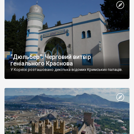
“Дюльбер”. Черговий витвір
геніального Краснова
У Кореїзі розташовано декілька відомих Кримських палаців.