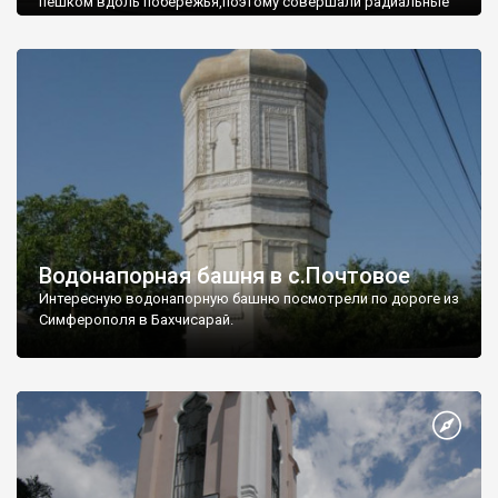
пешком вдоль побережья,поэтому совершали радиальные
вылазки из Оленевки.
Водонапорная башня в с.Почтовое
Интересную водонапорную башню посмотрели по дороге из
Симферополя в Бахчисарай.