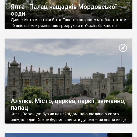
Ялта . Палац нащадків Мордовської
орди
Дивне місто все таки Ялта. Такого контрасту між багатством
і бідністю, між розкішшю і розрухою в Україні більше не
знайдеш.
Алупка. Місто, церква, парк і, звичайно,
палац
Князь Воронцов був чи не найвідомішою людиною свого
часу, але давайте не будемо кривити душею – чи знали ви це
прізвище до відвідин Алупки? Мабуть все таки ні.