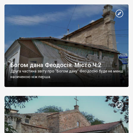
Богом дана Феодосія. Місто Ч.2
Друга частина звіту про "Богом дану" Феодосію буде не менш
насиченою ніж перша.