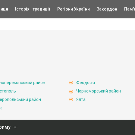
ниця
Історія і традиції
Регіони України
Закордон
Пам'
ноперекопський район
Феодосія
стополь
Чорноморський район
еропольський район
Ялта
к