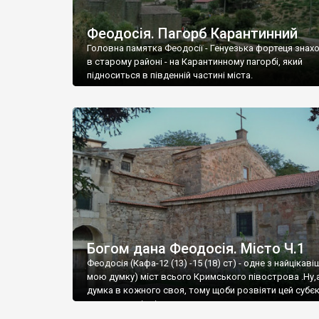
Феодосія. Пагорб Карантинний
Головна памятка Феодосії - Генуезька фортеця знах
в старому районі - на Карантинному пагорбі, який
підноситься в південній частині міста.
Богом дана Феодосія. Місто Ч.1
Феодосія (Кафа-12 (13) -15 (18) ст) - одне з найцікаві
мою думку) міст всього Кримського півострова .Ну,
думка в кожного своя, тому щоби розвіяти цей субєк
запрошую відвідати це