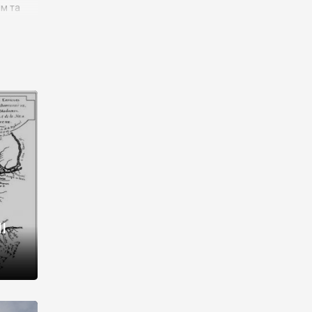
им та
ора і
є
го типу,
ей-
рний
ста:
 райони
від 2
I
і,
рукти,
 котрі