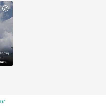
споруд
ті
Ялти.
та”