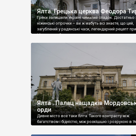
Ялта. Грецька церква Феодора Ти
Греки залишили Україні чималий спадок. Достатньо 
ніжинські огірочки – ви ж мабуть всі знаєте, що цей,
загублений у радянські часи, легендарний рецепт пр
Ніжин греки?
Ялта . Палац нащадків Мордовськ
орди
Дивне місто все таки Ялта. Такого контрасту між
багатством і бідністю, між розкішшю і розрухою в Ук
більше не знайдеш.