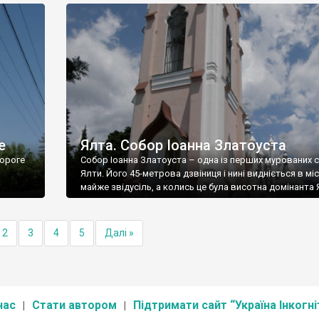
е
Ялта. Собор Іоанна Златоуста
ороге
Собор Іоанна Златоуста – одна із перших мурованих 
Ялти. Його 45-метрова дзвіниця і нині видніється в міс
майже звідусіль, а колись це була висотна домінанта 
2
3
4
5
Далі »
нас
Стати автором
Підтримати сайт “Україна Інкогні