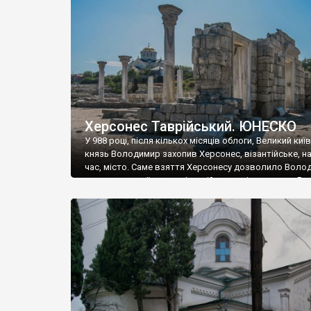
музею «Новгородський музей-заповідник» сотні арт
візантійської доби. Раритети викрадені з фондів об’
культурної спадщини ЮНЕСКО «Херсонеса Таврійсько
Офіційно – на виставку «Золото Візантії», але експер
влада в Україні вважають це лише […]
Херсонес Таврійський. ЮНЕСКО
У 988 році, після кількох місяців облоги, Великий киї
князь Володимир захопив Херсонес, візантійське, на
час, місто. Саме взяття Херсонесу дозволило Воло
диктувати свої умови візантійському імператору Вас
та одружитися з його дочкою Ганною. Цього ж року,
Херсонесі Володимир-язичник, став Василем-
християнином. А потім було Хрещення Русі. На честь
Херсонесу Таврійського названо місто […]