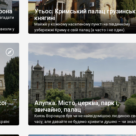
рона
Утьос. Кримський палац грузинськ
княгині
згадати
Майже у кожному населеному пункті на південному
ивезли у
узбережжі Криму є свій палац (а часто і не один).
ої
Алупка. Місто, церква, парк і,
звичайно, палац
Князь Воронцов був чи не найвідомішою людиною св
раїні
часу, але давайте не будемо кривити душею – чи знал
це прізвище до відвідин Алупки? Мабуть все таки ні.