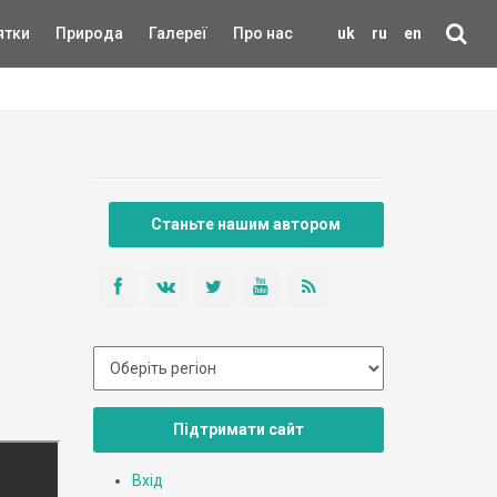
ятки
Природа
Галереї
Про нас
uk
ru
en
Станьте нашим автором
Підтримати сайт
Вхід