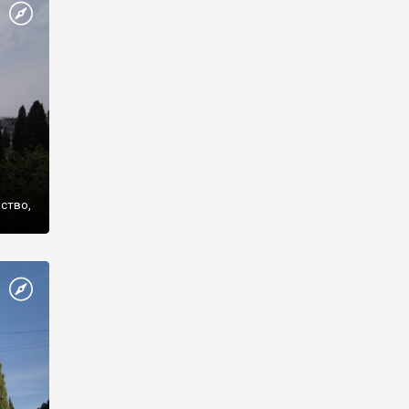
же
нство,