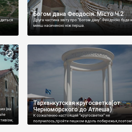
Богом дана Феодосія. Місто Ч.2
одиться
Друга частина звіту про "Богом дану" Феодосію буде 
менш насиченою ніж перша.
Тарханкутская кругосветка(от
Черноморского до Атлеша)
ших (на
але
К сожалению настоящей "кругосветки" не
тивізм,
получилось,пройти пешком вдоль побережья,поэтом
совершали радиальные вылазки из Оленевки.