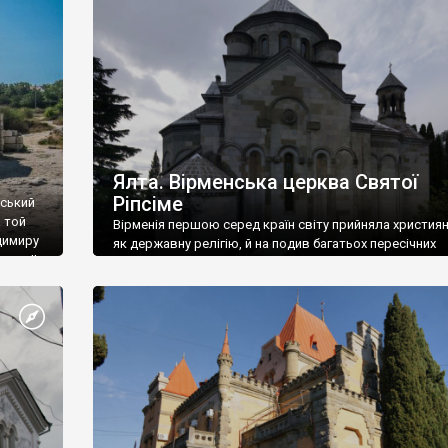
ефактів
називаються «повстяками» (postaki)…” “Вино. Крим
єкту
виробляє відмінне вино і його вдосталь: воно все ду
го».
легке біле і дуже […]
ти та
Ялта. Вірменська церква Святої
Ріпсіме
вський
 той
Вірменія першою серед країн світу прийняла христия
димиру
як державну релігію, й на подив багатьох пересічних
илю ІІ,
українців, які усіх кавказців вважають мусульманами,
 в
вірмени є відданими вірянами Христа