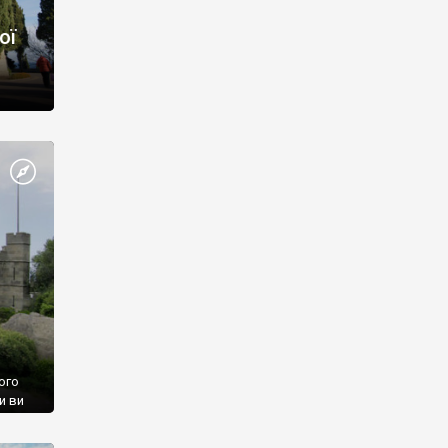
ої
ого
и ви