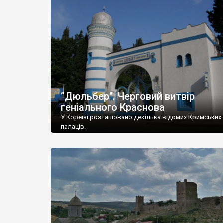
“Дюльбер”. Черговий витвір
геніального Краснова
У Кореїзі розташовано декілька відомих Кримських
палаців.