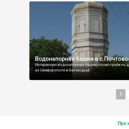
Водонапорная башня в с.Почтово
Интересную водонапорную башню посмотрели по д
из Симферополя в Бахчисарай.
1
Про 