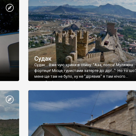
Судак
Судак... Вже чую крики в спину: "Ааа, попса! Муляжна
фортеця! Місце,туристами затерте до дір!..." Но то шо
мене ще там не було, ну не "дірявив" я там нічого...
принаймні до цього літа.