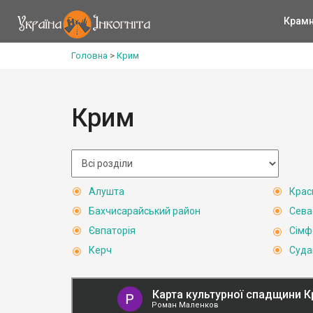
Крам
Головна
>
Крим
Крим
Алушта
Крас
Бахчисарайський район
Сева
Євпаторія
Сімф
Керч
Суда