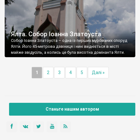
Ялта. Собор Іоанна Златоуста
Собор Іоанна Златоуста – одна із перших мурованих споруд
Ялти. Його 45-метрова дзвіниця і нині видніється в місті
майже звідусіль, а колись це була висотна домінанта Ялти.
1
2
3
4
5
Далі »
Станьте нашим автором