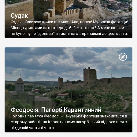
Судак
Судак... Вже чую крики в спину: "Ааа, попса! Муляжна фортеця!
Місце,туристами затерте до дір!..." Но то шо? А мене ще там
не було, ну не "дірявив" я там нічого... принаймні до цього літа.
Феодосія. Пагорб Карантинний
Головна памятка Феодосії - Генуезька фортеця знаходиться в
старому районі - на Карантинному пагорбі, який підноситься в
південній частині міста.