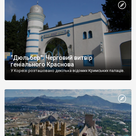
“Дюльбер”. Черговий витвір
геніального Краснова
У Кореїзі розташовано декілька відомих Кримських палаців.