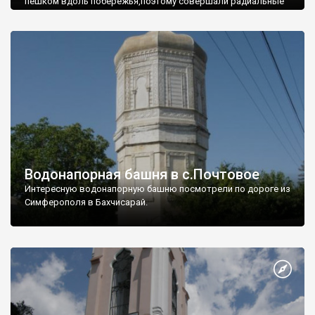
пешком вдоль побережья,поэтому совершали радиальные
вылазки из Оленевки.
Водонапорная башня в с.Почтовое
Интересную водонапорную башню посмотрели по дороге из
Симферополя в Бахчисарай.