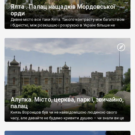
Ялта . Палац нащадків Мордовської
орди
Дивне місто все таки Ялта. Такого контрасту між багатством
і бідністю, між розкішшю і розрухою в Україні більше не
знайдеш.
Алупка. Місто, церква, парк і, звичайно,
палац
Князь Воронцов був чи не найвідомішою людиною свого
часу, але давайте не будемо кривити душею – чи знали ви це
прізвище до відвідин Алупки? Мабуть все таки ні.