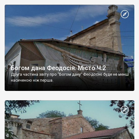
Богом дана Феодосія. Місто Ч.2
Друга частина звіту про "Богом дану" Феодосію буде не менш
насиченою ніж перша.