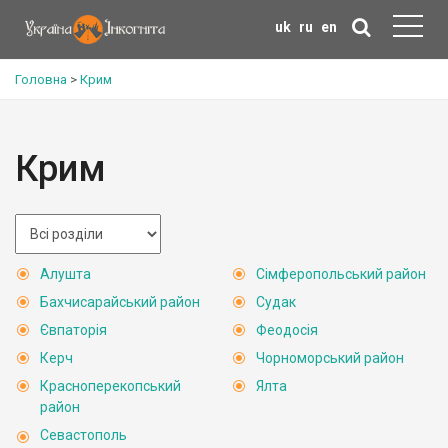
uk
ru
en
Головна
>
Крим
Крим
Алушта
Сімферопольський район
Бахчисарайський район
Судак
Євпаторія
Феодосія
Керч
Чорноморський район
Красноперекопський
Ялта
район
Севастополь