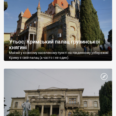
Утьос. Кримський палац грузинської
княгині
Майже у кожному населеному пункті на південному узбережжі
Криму є свій палац (а часто і не один).