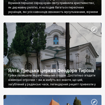
Вірменія першою серед країн світу прийняла християнство,
як державну релігію, й на подив багатьох пересічних
українців, які усіх кавказців вважають мусульманами, вірмени
є відданими вірянами Христа
Ялта. Грецька церква Феодора Тирона
Греки залишили Україні чималий спадок. Достатньо згадати
ніжинські огірочки – ви ж мабуть всі знаєте, що цей,
загублений у радянські часи, легендарний рецепт привезли у
Ніжин греки?