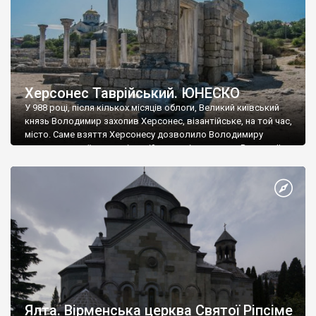
Херсонес Таврійський. ЮНЕСКО
У 988 році, після кількох місяців облоги, Великий київський
князь Володимир захопив Херсонес, візантійське, на той час,
місто. Саме взяття Херсонесу дозволило Володимиру
диктувати свої умови візантійському імператору Василю ІІ, та
одружитися з його дочкою Ганною. Цього ж року, в
Херсонесі Володимир-язичник, став Василем-християнином.
А потім було Хрещення Русі. На честь Херсонесу Таврійського
названо місто […]
Ялта. Вірменська церква Святої Ріпсіме