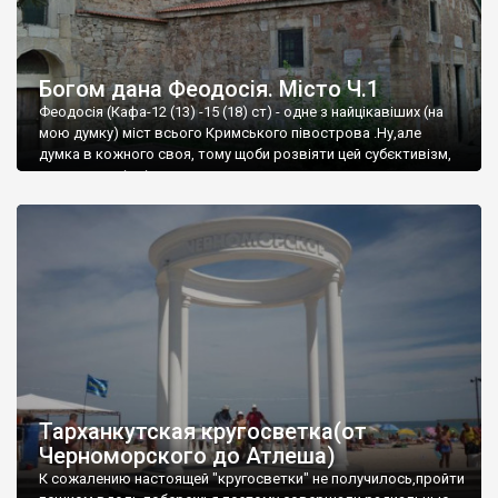
Богом дана Феодосія. Місто Ч.1
Феодосія (Кафа-12 (13) -15 (18) ст) - одне з найцікавіших (на
мою думку) міст всього Кримського півострова .Ну,але
думка в кожного своя, тому щоби розвіяти цей субєктивізм,
запрошую відвідати це
Тарханкутская кругосветка(от
Черноморского до Атлеша)
К сожалению настоящей "кругосветки" не получилось,пройти