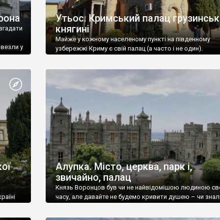
рона
Утьос. Кримський палац грузинськ
княгині
згадати
Майже у кожному населеному пункті на південному
ивезли у
узбережжі Криму є свій палац (а часто і не один).
ої
Алупка. Місто, церква, парк і,
звичайно, палац
Князь Воронцов був чи не найвідомішою людиною св
раїні
часу, але давайте не будемо кривити душею – чи знал
це прізвище до відвідин Алупки? Мабуть все таки ні.