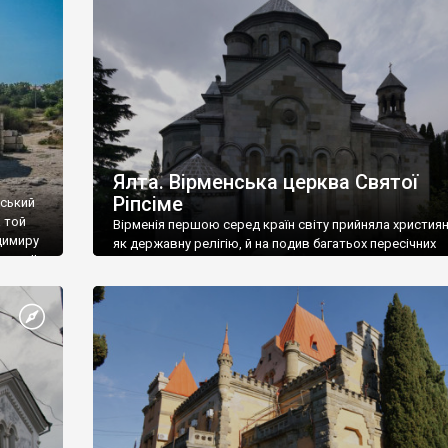
ефактів
називаються «повстяками» (postaki)…” “Вино. Крим
єкту
виробляє відмінне вино і його вдосталь: воно все ду
го».
легке біле і дуже […]
ти та
Ялта. Вірменська церква Святої
Ріпсіме
вський
 той
Вірменія першою серед країн світу прийняла христия
димиру
як державну релігію, й на подив багатьох пересічних
илю ІІ,
українців, які усіх кавказців вважають мусульманами,
 в
вірмени є відданими вірянами Христа