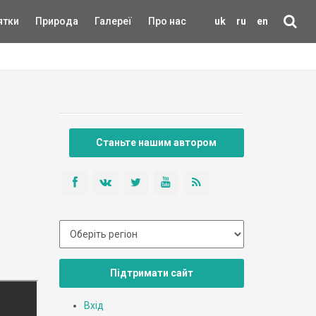
ятки
Природа
Галереї
Про нас
uk
ru
en
Станьте нашим автором
Підтримати сайт
Вхід