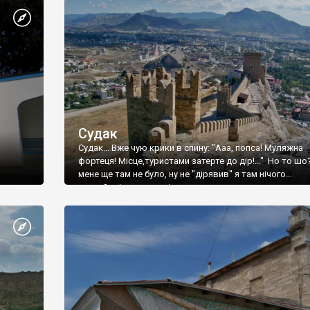
Судак
Судак... Вже чую крики в спину: "Ааа, попса! Муляжна
фортеця! Місце,туристами затерте до дір!..." Но то шо
мене ще там не було, ну не "дірявив" я там нічого...
принаймні до цього літа.