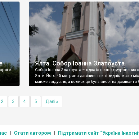
е
Ялта. Собор Іоанна Златоуста
ороге
Собор Іоанна Златоуста – одна із перших мурованих 
Ялти. Його 45-метрова дзвіниця і нині видніється в міс
майже звідусіль, а колись це була висотна домінанта 
2
3
4
5
Далі »
нас
Стати автором
Підтримати сайт “Україна Інкогні