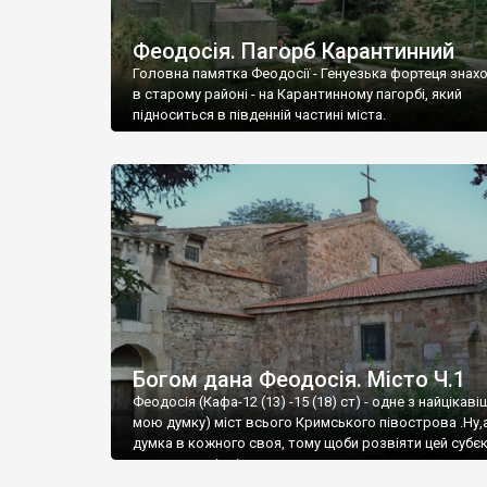
Феодосія. Пагорб Карантинний
Головна памятка Феодосії - Генуезька фортеця знах
в старому районі - на Карантинному пагорбі, який
підноситься в південній частині міста.
Богом дана Феодосія. Місто Ч.1
Феодосія (Кафа-12 (13) -15 (18) ст) - одне з найцікаві
мою думку) міст всього Кримського півострова .Ну,
думка в кожного своя, тому щоби розвіяти цей субєк
запрошую відвідати це