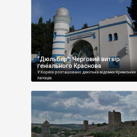
“Дюльбер”. Черговий витвір
геніального Краснова
У Кореїзі розташовано декілька відомих Кримських
палаців.