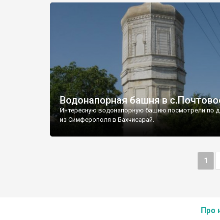
Водонапорная башня в с.Почтово
Интересную водонапорную башню посмотрели по д
из Симферополя в Бахчисарай.
1
Про 