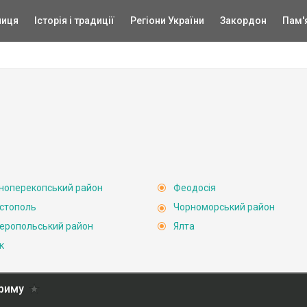
ниця
Історія і традиції
Регіони України
Закордон
Пам'
ноперекопський район
Феодосія
стополь
Чорноморський район
еропольський район
Ялта
к