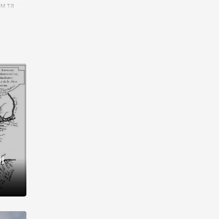
им та
ора і
є
го типу,
ей-
рний
ста:
 райони
від 2
I
і,
рукти,
 котрі