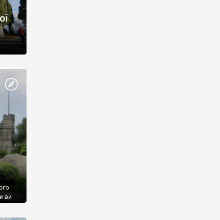
ої
ого
и ви