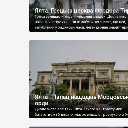
Ялта. Грецька церква Феодора Ти
Греки залишили Україні чималий спадок. Достатньо 
ніжинські огірочки – ви ж мабуть всі знаєте, що цей,
загублений у радянські часи, легендарний рецепт пр
Ніжин греки?
Ялта . Палац нащадків Мордовськ
орди
Дивне місто все таки Ялта. Такого контрасту між
багатством і бідністю, між розкішшю і розрухою в Ук
більше не знайдеш.