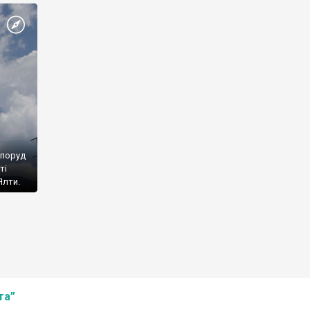
споруд
ті
Ялти.
та”