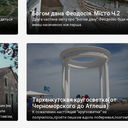
Богом дана Феодосія. Місто Ч.2
одиться
Друга частина звіту про "Богом дану" Феодосію буде 
менш насиченою ніж перша.
Тарханкутская кругосветка(от
Черноморского до Атлеша)
ших (на
але
К сожалению настоящей "кругосветки" не
тивізм,
получилось,пройти пешком вдоль побережья,поэтом
совершали радиальные вылазки из Оленевки.