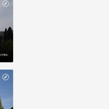
же
нство,