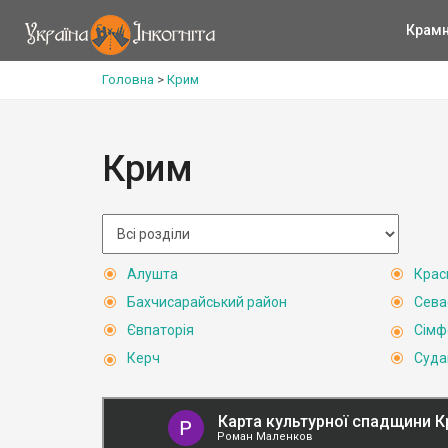
Крам
Головна
>
Крим
Крим
Алушта
Крас
Бахчисарайський район
Сева
Євпаторія
Сімф
Керч
Суда