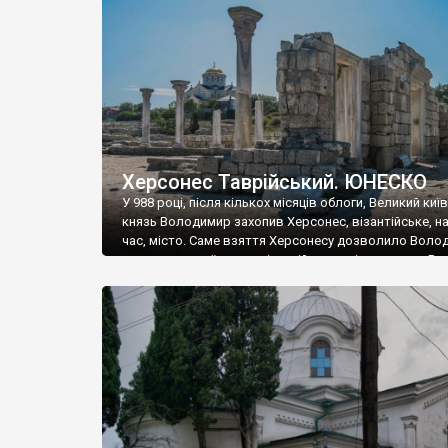
музею «Новгородський музей-заповідник» сотні арт
візантійської доби. Раритети викрадені з фондів об’
культурної спадщини ЮНЕСКО «Херсонеса Таврійсько
Офіційно – на виставку «Золото Візантії», але експер
влада в Україні вважають це лише […]
Херсонес Таврійський. ЮНЕСКО
У 988 році, після кількох місяців облоги, Великий киї
князь Володимир захопив Херсонес, візантійське, на
час, місто. Саме взяття Херсонесу дозволило Воло
диктувати свої умови візантійському імператору Вас
та одружитися з його дочкою Ганною. Цього ж року,
Херсонесі Володимир-язичник, став Василем-
християнином. А потім було Хрещення Русі. На честь
Херсонесу Таврійського названо місто […]