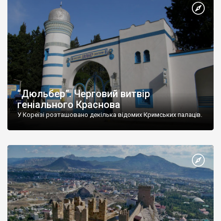
“Дюльбер”. Черговий витвір
геніального Краснова
У Кореїзі розташовано декілька відомих Кримських палаців.