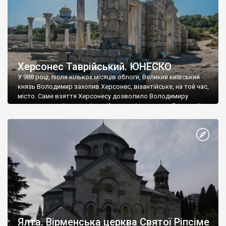
Херсонес Таврійський. ЮНЕСКО
У 988 році, після кількох місяців облоги, Великий київський
князь Володимир захопив Херсонес, візантійське, на той час,
місто. Саме взяття Херсонесу дозволило Володимиру
диктувати свої умови візантійському імператору Василю ІІ, та
одружитися з його дочкою Ганною. Цього ж року, в
Херсонесі Володимир-язичник, став Василем-християнином.
А потім було Хрещення Русі. На честь Херсонесу Таврійського
названо місто […]
Ялта. Вірменська церква Святої Ріпсіме