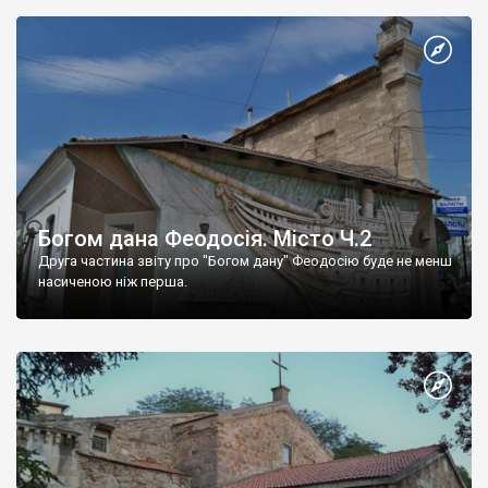
Богом дана Феодосія. Місто Ч.2
Друга частина звіту про "Богом дану" Феодосію буде не менш
насиченою ніж перша.