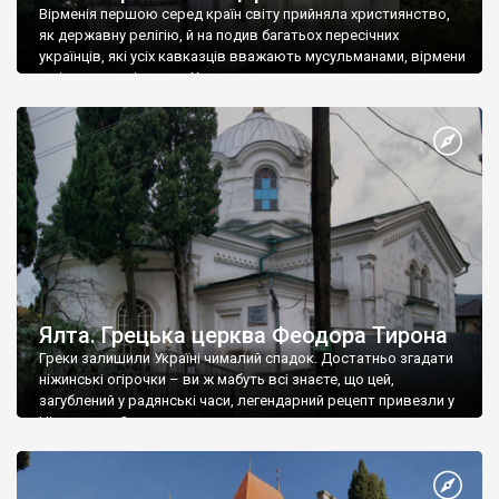
Вірменія першою серед країн світу прийняла християнство,
як державну релігію, й на подив багатьох пересічних
українців, які усіх кавказців вважають мусульманами, вірмени
є відданими вірянами Христа
Ялта. Грецька церква Феодора Тирона
Греки залишили Україні чималий спадок. Достатньо згадати
ніжинські огірочки – ви ж мабуть всі знаєте, що цей,
загублений у радянські часи, легендарний рецепт привезли у
Ніжин греки?