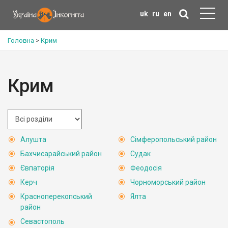
uk
ru
en
Головна
>
Крим
Крим
Алушта
Сімферопольський район
Бахчисарайський район
Судак
Євпаторія
Феодосія
Керч
Чорноморський район
Красноперекопський
Ялта
район
Севастополь