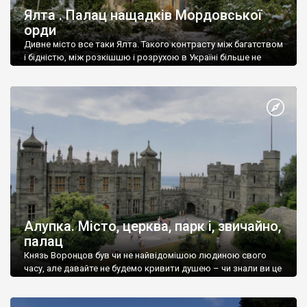
Ялта . Палац нащадків Мордовської
орди
Дивне місто все таки Ялта. Такого контрасту між багатством
і бідністю, між розкішшю і розрухою в Україні більше не
знайдеш.
Алупка. Місто, церква, парк і, звичайно,
палац
Князь Воронцов був чи не найвідомішою людиною свого
часу, але давайте не будемо кривити душею – чи знали ви це
прізвище до відвідин Алупки? Мабуть все таки ні.