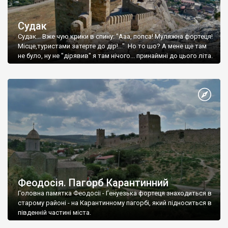
Судак
Судак... Вже чую крики в спину: "Ааа, попса! Муляжна фортеця!
Місце,туристами затерте до дір!..." Но то шо? А мене ще там
не було, ну не "дірявив" я там нічого... принаймні до цього літа.
Феодосія. Пагорб Карантинний
Головна памятка Феодосії - Генуезька фортеця знаходиться в
старому районі - на Карантинному пагорбі, який підноситься в
південній частині міста.