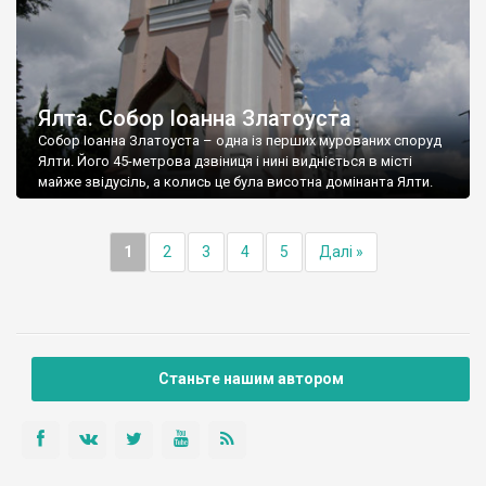
Ялта. Собор Іоанна Златоуста
Собор Іоанна Златоуста – одна із перших мурованих споруд
Ялти. Його 45-метрова дзвіниця і нині видніється в місті
майже звідусіль, а колись це була висотна домінанта Ялти.
1
2
3
4
5
Далі »
Станьте нашим автором