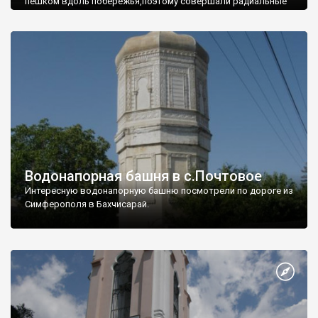
пешком вдоль побережья,поэтому совершали радиальные
вылазки из Оленевки.
Водонапорная башня в с.Почтовое
Интересную водонапорную башню посмотрели по дороге из
Симферополя в Бахчисарай.