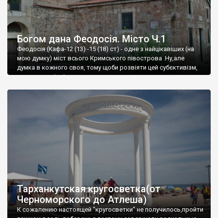
Богом дана Феодосія. Місто Ч.1
Феодосія (Кафа-12 (13) -15 (18) ст) - одне з найцікавіших (на
мою думку) міст всього Кримського півострова .Ну,але
думка в кожного своя, тому щоби розвіяти цей субєктивізм,
запрошую відвідати це
Тарханкутская кругосветка(от
Черноморского до Атлеша)
К сожалению настоящей "кругосветки" не получилось,пройти