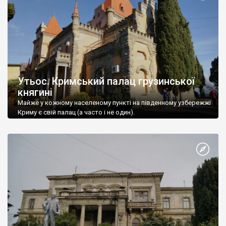
Утьос. Кримський палац грузинської
княгині
Майже у кожному населеному пункті на південному узбережжі
Криму є свій палац (а часто і не один).