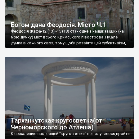
Богом дана Феодосія. Місто Ч.1
Феодосія (Кафа-12 (13) -15 (18) ст) - одне з найцікавіших (на
мою думку) міст всього Кримського півострова .Ну,але
думка в кожного своя, тому щоби розвіяти цей субєктивізм,
запрошую відвідати це
Тарханкутская кругосветка(от
Черноморского до Атлеша)
К сожалению настоящей "кругосветки" не получилось,пройти