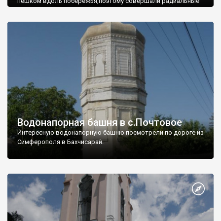
пешком вдоль побережья,поэтому совершали радиальные
вылазки из Оленевки.
Водонапорная башня в с.Почтовое
Интересную водонапорную башню посмотрели по дороге из
Симферополя в Бахчисарай.