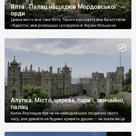
Ялта . Палац нащадків Мордовської
орди
Дивне місто все таки Ялта. Такого контрасту між багатством
і бідністю, між розкішшю і розрухою в Україні більше не
знайдеш.
Алупка. Місто, церква, парк і, звичайно,
палац
Князь Воронцов був чи не найвідомішою людиною свого
часу, але давайте не будемо кривити душею – чи знали ви це
прізвище до відвідин Алупки? Мабуть все таки ні.