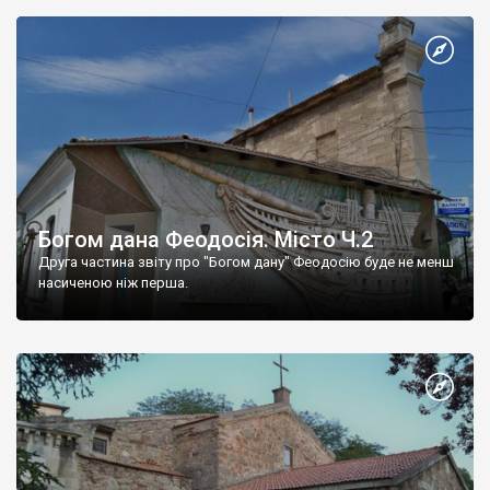
Богом дана Феодосія. Місто Ч.2
Друга частина звіту про "Богом дану" Феодосію буде не менш
насиченою ніж перша.