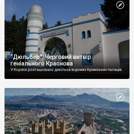
“Дюльбер”. Черговий витвір
геніального Краснова
У Кореїзі розташовано декілька відомих Кримських палаців.