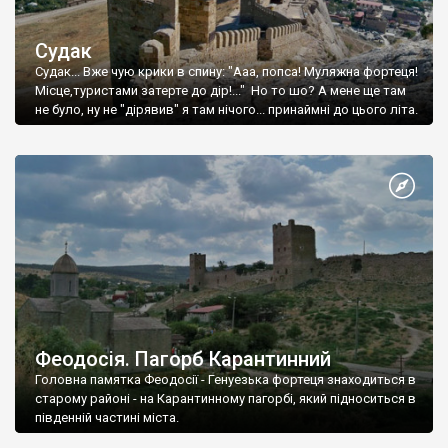
Судак
Судак... Вже чую крики в спину: "Ааа, попса! Муляжна фортеця!
Місце,туристами затерте до дір!..." Но то шо? А мене ще там
не було, ну не "дірявив" я там нічого... принаймні до цього літа.
Феодосія. Пагорб Карантинний
Головна памятка Феодосії - Генуезька фортеця знаходиться в
старому районі - на Карантинному пагорбі, який підноситься в
південній частині міста.