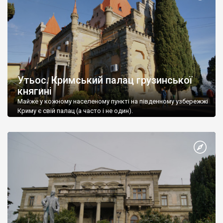
Утьос. Кримський палац грузинської
княгині
Майже у кожному населеному пункті на південному узбережжі
Криму є свій палац (а часто і не один).