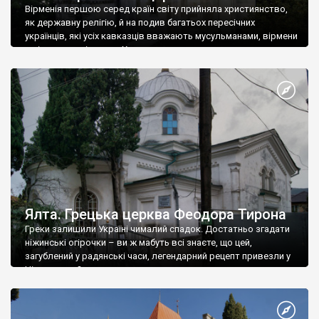
Вірменія першою серед країн світу прийняла християнство,
як державну релігію, й на подив багатьох пересічних
українців, які усіх кавказців вважають мусульманами, вірмени
є відданими вірянами Христа
Ялта. Грецька церква Феодора Тирона
Греки залишили Україні чималий спадок. Достатньо згадати
ніжинські огірочки – ви ж мабуть всі знаєте, що цей,
загублений у радянські часи, легендарний рецепт привезли у
Ніжин греки?