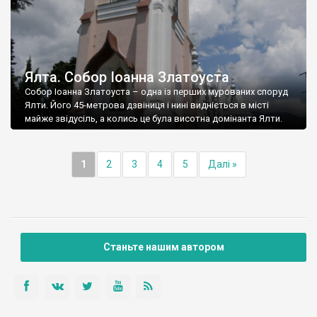
Ялта. Собор Іоанна Златоуста
Собор Іоанна Златоуста – одна із перших мурованих споруд
Ялти. Його 45-метрова дзвіниця і нині видніється в місті
майже звідусіль, а колись це була висотна домінанта Ялти.
1
2
3
4
5
Далі »
Станьте нашим автором