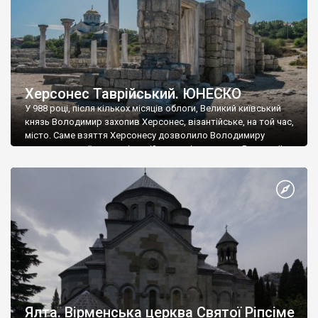
Херсонес Таврійський. ЮНЕСКО
У 988 році, після кількох місяців облоги, Великий київський
князь Володимир захопив Херсонес, візантійське, на той час,
місто. Саме взяття Херсонесу дозволило Володимиру
диктувати свої умови візантійському імператору Василю ІІ, та
одружитися з його дочкою Ганною. Цього ж року, в
Херсонесі Володимир-язичник, став Василем-християнином.
А потім було Хрещення Русі. На честь Херсонесу Таврійського
названо місто […]
Ялта. Вірменська церква Святої Ріпсіме