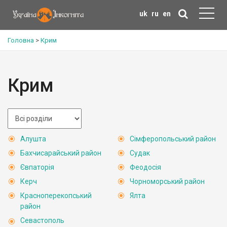
uk
ru
en
Головна
>
Крим
Крим
Алушта
Сімферопольський район
Бахчисарайський район
Судак
Євпаторія
Феодосія
Керч
Чорноморський район
Красноперекопський
Ялта
район
Севастополь