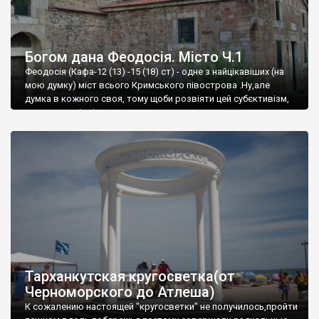
Богом дана Феодосія. Місто Ч.1
Феодосія (Кафа-12 (13) -15 (18) ст) - одне з найцікавіших (на
мою думку) міст всього Кримського півострова .Ну,але
думка в кожного своя, тому щоби розвіяти цей субєктивізм,
запрошую відвідати це
Тарханкутская кругосветка(от
Черноморского до Атлеша)
К сожалению настоящей "кругосветки" не получилось,пройти