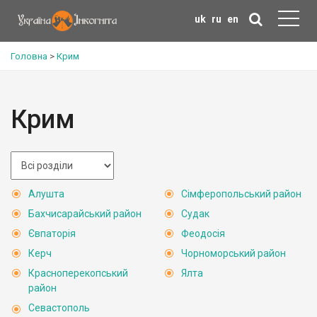
uk
ru
en
Головна
>
Крим
Крим
Алушта
Сімферопольський район
Бахчисарайський район
Судак
Євпаторія
Феодосія
Керч
Чорноморський район
Красноперекопський
Ялта
район
Севастополь