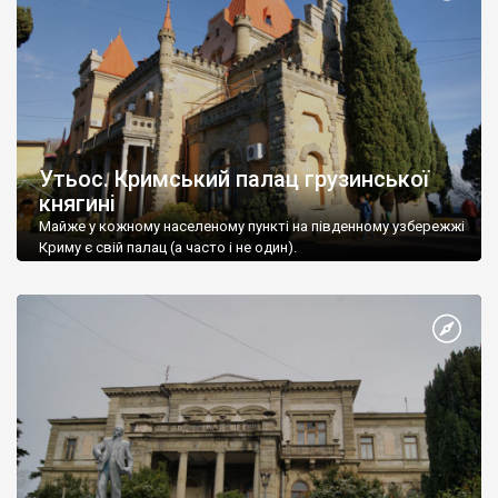
Утьос. Кримський палац грузинської
княгині
Майже у кожному населеному пункті на південному узбережжі
Криму є свій палац (а часто і не один).