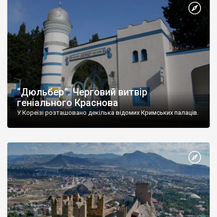
“Дюльбер”. Черговий витвір
геніального Краснова
У Кореїзі розташовано декілька відомих Кримських палаців.