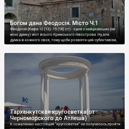
Богом дана Феодосія. Місто Ч.1
Феодосія (Кафа-12 (13) -15 (18) ст) - одне з найцікавіших (на
мою думку) міст всього Кримського півострова .Ну,але
думка в кожного своя, тому щоби розвіяти цей субєктивізм,
запрошую відвідати це
Тарханкутская кругосветка(от
Черноморского до Атлеша)
К сожалению настоящей "кругосветки" не получилось,пройти