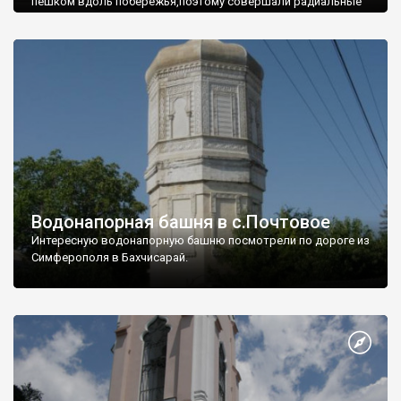
пешком вдоль побережья,поэтому совершали радиальные
вылазки из Оленевки.
Водонапорная башня в с.Почтовое
Интересную водонапорную башню посмотрели по дороге из
Симферополя в Бахчисарай.