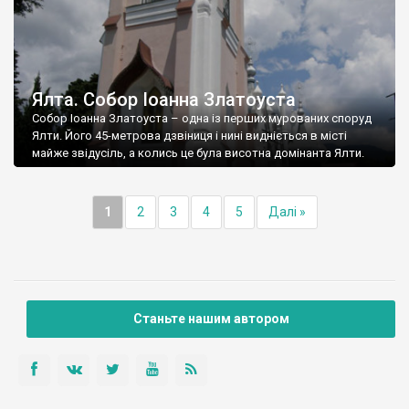
Ялта. Собор Іоанна Златоуста
Собор Іоанна Златоуста – одна із перших мурованих споруд
Ялти. Його 45-метрова дзвіниця і нині видніється в місті
майже звідусіль, а колись це була висотна домінанта Ялти.
1
2
3
4
5
Далі »
Станьте нашим автором