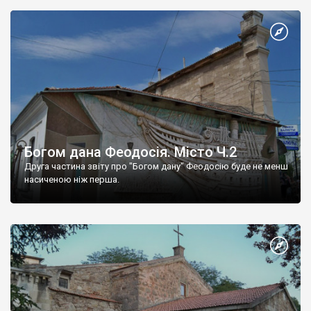
Богом дана Феодосія. Місто Ч.2
Друга частина звіту про "Богом дану" Феодосію буде не менш
насиченою ніж перша.