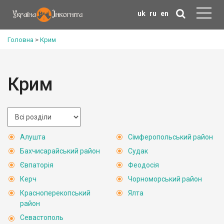
uk
ru
en
Головна
>
Крим
Крим
Алушта
Сімферопольський район
Бахчисарайський район
Судак
Євпаторія
Феодосія
Керч
Чорноморський район
Красноперекопський
Ялта
район
Севастополь