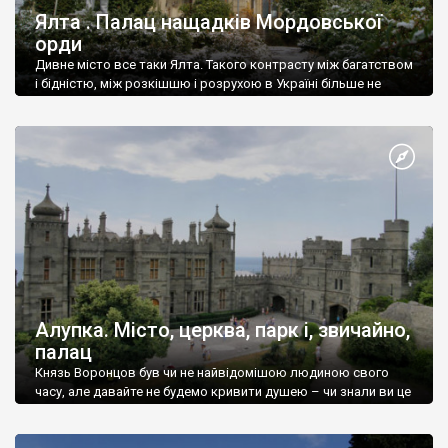
Ялта . Палац нащадків Мордовської
орди
Дивне місто все таки Ялта. Такого контрасту між багатством
і бідністю, між розкішшю і розрухою в Україні більше не
знайдеш.
Алупка. Місто, церква, парк і, звичайно,
палац
Князь Воронцов був чи не найвідомішою людиною свого
часу, але давайте не будемо кривити душею – чи знали ви це
прізвище до відвідин Алупки? Мабуть все таки ні.