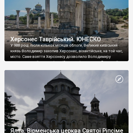
Херсонес Таврійський. ЮНЕСКО
У 988 році, після кількох місяців облоги, Великий київський
князь Володимир захопив Херсонес, візантійське, на той час,
місто. Саме взяття Херсонесу дозволило Володимиру
диктувати свої умови візантійському імператору Василю ІІ, та
одружитися з його дочкою Ганною. Цього ж року, в
Херсонесі Володимир-язичник, став Василем-християнином.
А потім було Хрещення Русі. На честь Херсонесу Таврійського
названо місто […]
Ялта. Вірменська церква Святої Ріпсіме