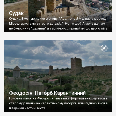
Судак
Судак... Вже чую крики в спину: "Ааа, попса! Муляжна фортеця!
Місце,туристами затерте до дір!..." Но то шо? А мене ще там
не було, ну не "дірявив" я там нічого... принаймні до цього літа.
Феодосія. Пагорб Карантинний
Головна памятка Феодосії - Генуезька фортеця знаходиться в
старому районі - на Карантинному пагорбі, який підноситься в
південній частині міста.