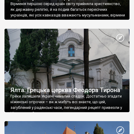
Вірменія першою серед країн світу прийняла християнство,
як державну релігію, й на подив багатьох пересічних
українців, які усіх кавказців вважають мусульманами, вірмени
є відданими вірянами Христа
Ялта. Грецька церква Феодора Тирона
Греки залишили Україні чималий спадок. Достатньо згадати
ніжинські огірочки – ви ж мабуть всі знаєте, що цей,
загублений у радянські часи, легендарний рецепт привезли у
Ніжин греки?