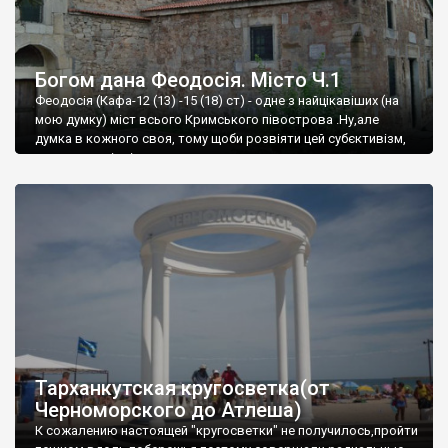
Богом дана Феодосія. Місто Ч.1
Феодосія (Кафа-12 (13) -15 (18) ст) - одне з найцікавіших (на
мою думку) міст всього Кримського півострова .Ну,але
думка в кожного своя, тому щоби розвіяти цей субєктивізм,
запрошую відвідати це
Тарханкутская кругосветка(от
Черноморского до Атлеша)
К сожалению настоящей "кругосветки" не получилось,пройти