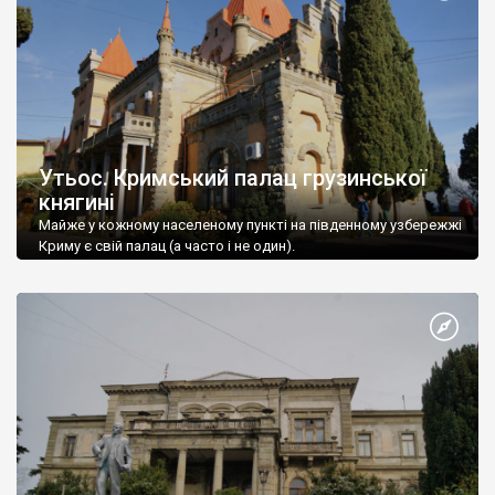
Утьос. Кримський палац грузинської
княгині
Майже у кожному населеному пункті на південному узбережжі
Криму є свій палац (а часто і не один).