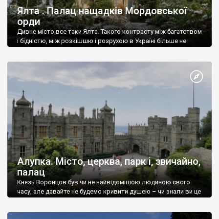
Ялта . Палац нащадків Мордовської
орди
Дивне місто все таки Ялта. Такого контрасту між багатством
і бідністю, між розкішшю і розрухою в Україні більше не
знайдеш.
Алупка. Місто, церква, парк і, звичайно,
палац
Князь Воронцов був чи не найвідомішою людиною свого
часу, але давайте не будемо кривити душею – чи знали ви це
прізвище до відвідин Алупки? Мабуть все таки ні.