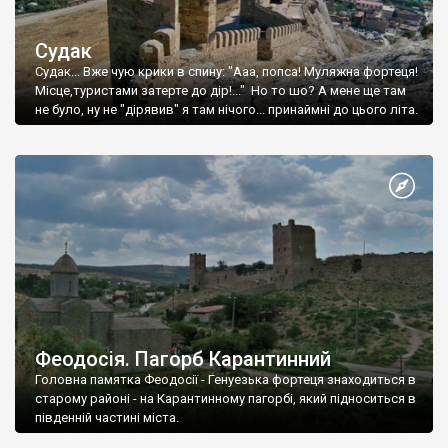
Судак
Судак... Вже чую крики в спину: "Ааа, попса! Муляжна фортеця!
Місце,туристами затерте до дір!..." Но то шо? А мене ще там
не було, ну не "дірявив" я там нічого... принаймні до цього літа.
Феодосія. Пагорб Карантинний
Головна памятка Феодосії - Генуезька фортеця знаходиться в
старому районі - на Карантинному пагорбі, який підноситься в
південній частині міста.