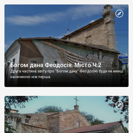
Богом дана Феодосія. Місто Ч.2
Друга частина звіту про "Богом дану" Феодосію буде не менш
насиченою ніж перша.