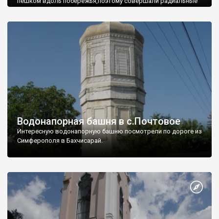
пешком вдоль побережья,поэтому совершали радиальные
вылазки из Оленевки.
Водонапорная башня в с.Почтовое
Интересную водонапорную башню посмотрели по дороге из
Симферополя в Бахчисарай.