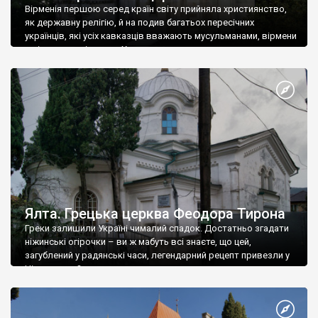
Вірменія першою серед країн світу прийняла християнство,
як державну релігію, й на подив багатьох пересічних
українців, які усіх кавказців вважають мусульманами, вірмени
є відданими вірянами Христа
Ялта. Грецька церква Феодора Тирона
Греки залишили Україні чималий спадок. Достатньо згадати
ніжинські огірочки – ви ж мабуть всі знаєте, що цей,
загублений у радянські часи, легендарний рецепт привезли у
Ніжин греки?