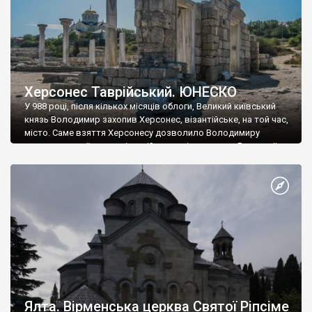
Херсонес Таврійський. ЮНЕСКО
У 988 році, після кількох місяців облоги, Великий київський
князь Володимир захопив Херсонес, візантійське, на той час,
місто. Саме взяття Херсонесу дозволило Володимиру
диктувати свої умови візантійському імператору Василю ІІ, та
одружитися з його дочкою Ганною. Цього ж року, в
Херсонесі Володимир-язичник, став Василем-християнином.
А потім було Хрещення Русі. На честь Херсонесу Таврійського
названо місто […]
Ялта. Вірменська церква Святої Ріпсіме