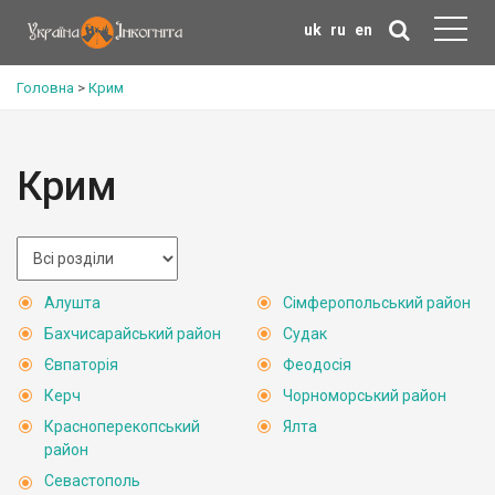
uk
ru
en
Головна
>
Крим
Крим
Алушта
Сімферопольський район
Бахчисарайський район
Судак
Євпаторія
Феодосія
Керч
Чорноморський район
Красноперекопський
Ялта
район
Севастополь