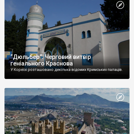
“Дюльбер”. Черговий витвір
геніального Краснова
У Кореїзі розташовано декілька відомих Кримських палаців.