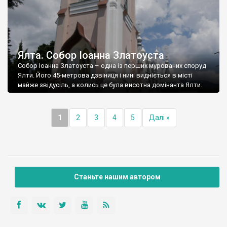
Ялта. Собор Іоанна Златоуста
Собор Іоанна Златоуста – одна із перших мурованих споруд
Ялти. Його 45-метрова дзвіниця і нині видніється в місті
майже звідусіль, а колись це була висотна домінанта Ялти.
1
2
3
4
5
Далі »
Станьте нашим автором