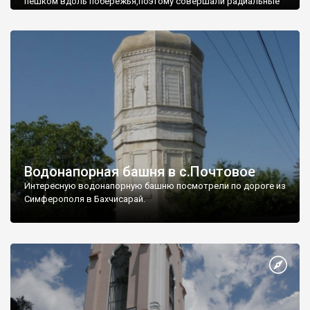
пешком вдоль побережья,поэтому совершали радиальные
вылазки из Оленевки.
Водонапорная башня в с.Почтовое
Интересную водонапорную башню посмотрели по дороге из
Симферополя в Бахчисарай.