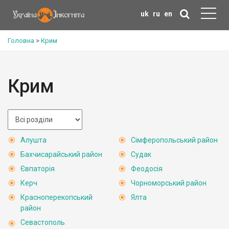
uk
ru
en
Головна
>
Крим
Крим
Алушта
Сімферопольський район
Бахчисарайський район
Судак
Євпаторія
Феодосія
Керч
Чорноморський район
Красноперекопський
Ялта
район
Севастополь