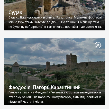
Судак
Судак... Вже чую крики в спину: "Ааа, попса! Муляжна фортеця!
Місце,туристами затерте до дір!..." Но то шо? А мене ще там
не було, ну не "дірявив" я там нічого... принаймні до цього літа.
Феодосія. Пагорб Карантинний
Головна памятка Феодосії - Генуезька фортеця знаходиться в
старому районі - на Карантинному пагорбі, який підноситься в
південній частині міста.