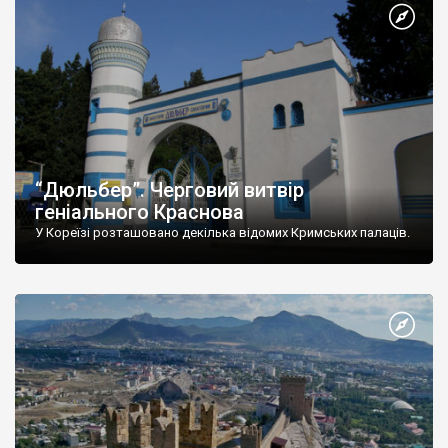
“Дюльбер”. Черговий витвір
геніального Краснова
У Кореїзі розташовано декілька відомих Кримських палаців.