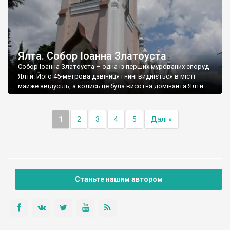
Ялта. Собор Іоанна Златоуста
Собор Іоанна Златоуста – одна із перших мурованих споруд
Ялти. Його 45-метрова дзвіниця і нині видніється в місті
майже звідусіль, а колись це була висотна домінанта Ялти.
1
2
3
4
5
Далі »
Станьте нашим автором