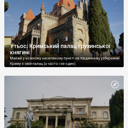
Утьос. Кримський палац грузинської
княгині
Майже у кожному населеному пункті на південному узбережжі
Криму є свій палац (а часто і не один).