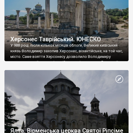
Херсонес Таврійський. ЮНЕСКО
У 988 році, після кількох місяців облоги, Великий київський
князь Володимир захопив Херсонес, візантійське, на той час,
місто. Саме взяття Херсонесу дозволило Володимиру
диктувати свої умови візантійському імператору Василю ІІ, та
одружитися з його дочкою Ганною. Цього ж року, в
Херсонесі Володимир-язичник, став Василем-християнином.
А потім було Хрещення Русі. На честь Херсонесу Таврійського
названо місто […]
Ялта. Вірменська церква Святої Ріпсіме