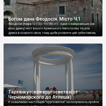
Богом дана Феодосія. Місто Ч.1
Феодосія (Кафа-12 (13) -15 (18) ст) - одне з найцікавіших (на
мою думку) міст всього Кримського півострова .Ну,але
думка в кожного своя, тому щоби розвіяти цей субєктивізм,
запрошую відвідати це
Тарханкутская кругосветка(от
Черноморского до Атлеша)
К сожалению настоящей "кругосветки" не получилось,пройти