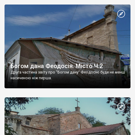
Богом дана Феодосія. Місто Ч.2
Друга частина звіту про "Богом дану" Феодосію буде не менш
насиченою ніж перша.