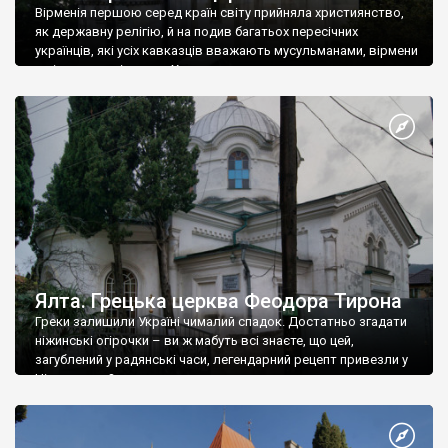
Вірменія першою серед країн світу прийняла християнство,
як державну релігію, й на подив багатьох пересічних
українців, які усіх кавказців вважають мусульманами, вірмени
є відданими вірянами Христа
Ялта. Грецька церква Феодора Тирона
Греки залишили Україні чималий спадок. Достатньо згадати
ніжинські огірочки – ви ж мабуть всі знаєте, що цей,
загублений у радянські часи, легендарний рецепт привезли у
Ніжин греки?