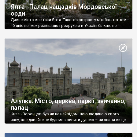
Ялта . Палац нащадків Мордовської
орди
Дивне місто все таки Ялта. Такого контрасту між багатством
і бідністю, між розкішшю і розрухою в Україні більше не
знайдеш.
Алупка. Місто, церква, парк і, звичайно,
палац
Князь Воронцов був чи не найвідомішою людиною свого
часу, але давайте не будемо кривити душею – чи знали ви це
прізвище до відвідин Алупки? Мабуть все таки ні.