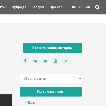
ятки
Природа
Галереї
Про нас
uk
ru
en
Станьте нашим автором
Підтримати сайт
Вхід