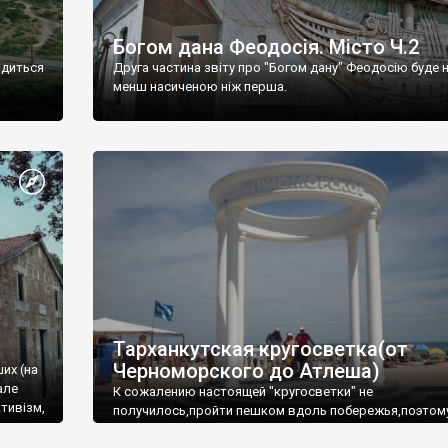
Богом дана Феодосія. Місто Ч.2
одиться
Друга частина звіту про "Богом дану" Феодосію буде 
менш насиченою ніж перша.
Тарханкутская кругосветка(от
Черноморского до Атлеша)
ших (на
але
К сожалению настоящей "кругосветки" не
тивізм,
получилось,пройти пешком вдоль побережья,поэтом
совершали радиальные вылазки из Оленевки.