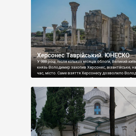
музею «Новгородський музей-заповідник» сотні арт
візантійської доби. Раритети викрадені з фондів об’
культурної спадщини ЮНЕСКО «Херсонеса Таврійсько
Офіційно – на виставку «Золото Візантії», але експер
влада в Україні вважають це лише […]
Херсонес Таврійський. ЮНЕСКО
У 988 році, після кількох місяців облоги, Великий киї
князь Володимир захопив Херсонес, візантійське, на
час, місто. Саме взяття Херсонесу дозволило Воло
диктувати свої умови візантійському імператору Вас
та одружитися з його дочкою Ганною. Цього ж року,
Херсонесі Володимир-язичник, став Василем-
християнином. А потім було Хрещення Русі. На честь
Херсонесу Таврійського названо місто […]