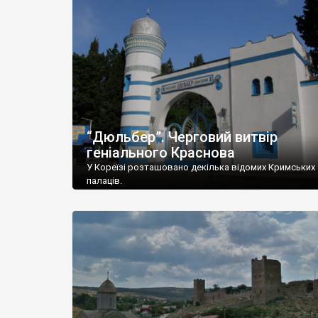
“Дюльбер”. Черговий витвір
геніального Краснова
У Кореїзі розташовано декілька відомих Кримських
палаців.