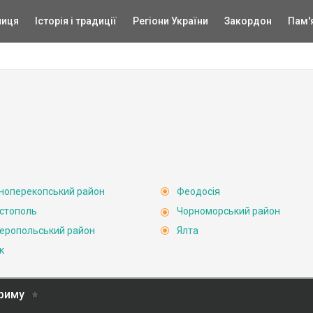
ниця
Історія і традиції
Регіони України
Закордон
Пам'
ноперекопський район
Феодосія
стополь
Чорноморський район
еропольський район
Ялта
к