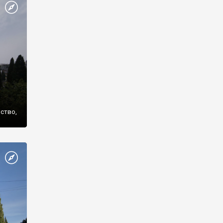
же
нство,