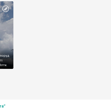
споруд
ті
Ялти.
та”