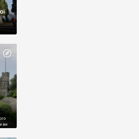
ої
ого
и ви