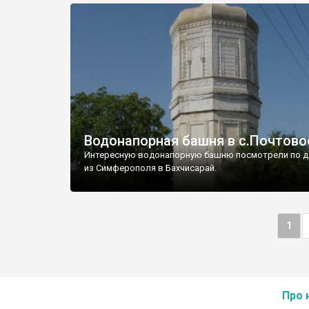
Водонапорная башня в с.Почтово
Интересную водонапорную башню посмотрели по д
из Симферополя в Бахчисарай.
1
Про 