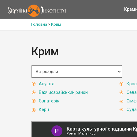
Крам
Головна
>
Крим
Крим
Алушта
Крас
Бахчисарайський район
Сева
Євпаторія
Сімф
Керч
Суда