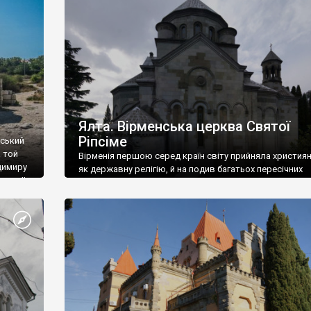
ефактів
називаються «повстяками» (postaki)…” “Вино. Крим
єкту
виробляє відмінне вино і його вдосталь: воно все ду
го».
легке біле і дуже […]
ти та
Ялта. Вірменська церква Святої
Ріпсіме
вський
 той
Вірменія першою серед країн світу прийняла христия
димиру
як державну релігію, й на подив багатьох пересічних
илю ІІ,
українців, які усіх кавказців вважають мусульманами,
 в
вірмени є відданими вірянами Христа