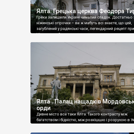
Ялта. Грецька церква Феодора Ти
Греки залишили Україні чималий спадок. Достатньо 
ніжинські огірочки – ви ж мабуть всі знаєте, що цей,
загублений у радянські часи, легендарний рецепт пр
Ніжин греки?
Ялта . Палац нащадків Мордовськ
орди
Дивне місто все таки Ялта. Такого контрасту між
багатством і бідністю, між розкішшю і розрухою в Ук
більше не знайдеш.