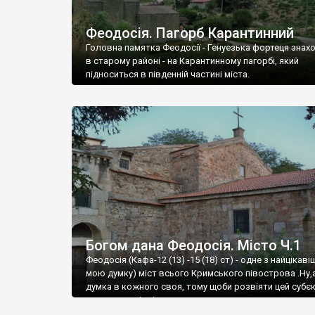
Феодосія. Пагорб Карантинний
Головна памятка Феодосії - Генуезька фортеця знах
в старому районі - на Карантинному пагорбі, який
підноситься в південній частині міста.
Богом дана Феодосія. Місто Ч.1
Феодосія (Кафа-12 (13) -15 (18) ст) - одне з найцікаві
мою думку) міст всього Кримського півострова .Ну,
думка в кожного своя, тому щоби розвіяти цей субєк
запрошую відвідати це