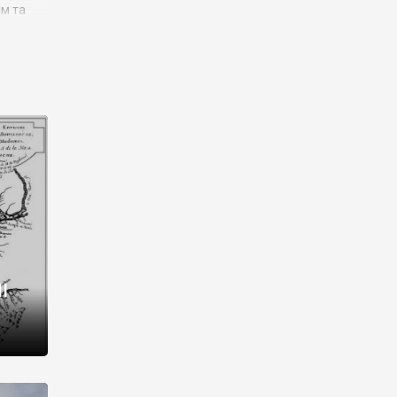
им та
ора і
є
го типу,
ей-
рний
ста:
 райони
від 2
I
і,
рукти,
 котрі