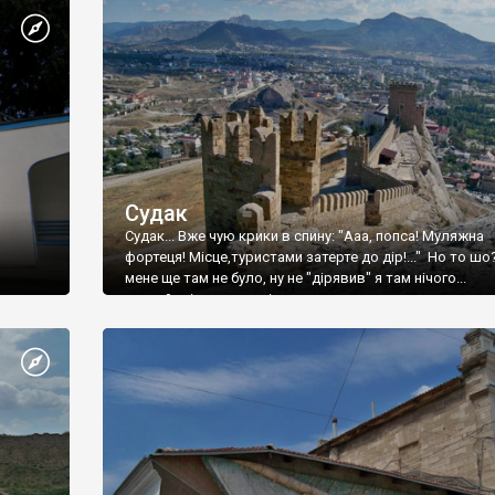
Судак
Судак... Вже чую крики в спину: "Ааа, попса! Муляжна
фортеця! Місце,туристами затерте до дір!..." Но то шо
мене ще там не було, ну не "дірявив" я там нічого...
принаймні до цього літа.