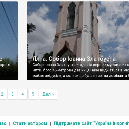
е
Ялта. Собор Іоанна Златоуста
ороге
Собор Іоанна Златоуста – одна із перших мурованих 
Ялти. Його 45-метрова дзвіниця і нині видніється в міс
майже звідусіль, а колись це була висотна домінанта 
2
3
4
5
Далі »
нас
Стати автором
Підтримати сайт “Україна Інкогні