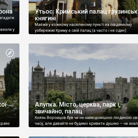
рона
Утьос. Кримський палац грузинськ
княгині
згадати
Майже у кожному населеному пункті на південному
ивезли у
узбережжі Криму є свій палац (а часто і не один).
ої
Алупка. Місто, церква, парк і,
звичайно, палац
Князь Воронцов був чи не найвідомішою людиною св
раїні
часу, але давайте не будемо кривити душею – чи знал
це прізвище до відвідин Алупки? Мабуть все таки ні.