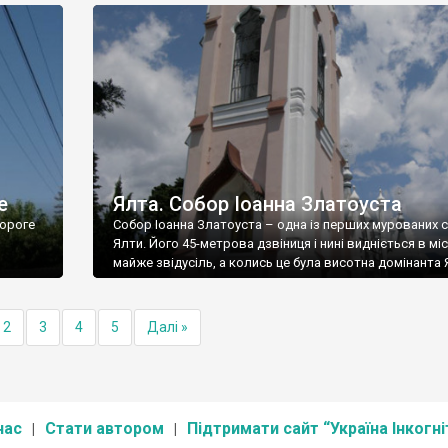
е
Ялта. Собор Іоанна Златоуста
ороге
Собор Іоанна Златоуста – одна із перших мурованих 
Ялти. Його 45-метрова дзвіниця і нині видніється в міс
майже звідусіль, а колись це була висотна домінанта 
2
3
4
5
Далі »
нас
Стати автором
Підтримати сайт “Україна Інкогні