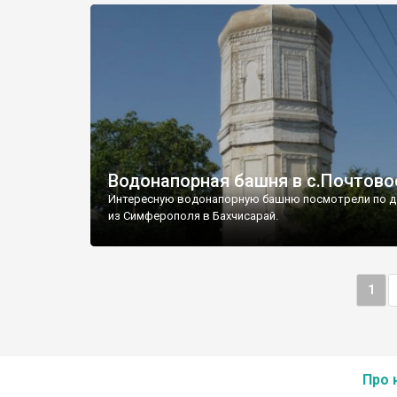
Водонапорная башня в с.Почтово
Интересную водонапорную башню посмотрели по д
из Симферополя в Бахчисарай.
1
Про 