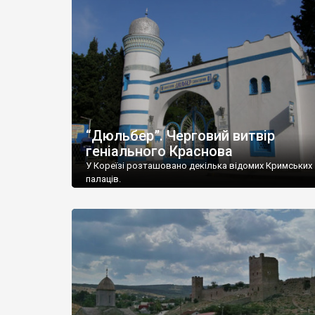
“Дюльбер”. Черговий витвір
геніального Краснова
У Кореїзі розташовано декілька відомих Кримських
палаців.