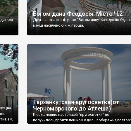
Богом дана Феодосія. Місто Ч.2
одиться
Друга частина звіту про "Богом дану" Феодосію буде 
менш насиченою ніж перша.
Тарханкутская кругосветка(от
Черноморского до Атлеша)
ших (на
але
К сожалению настоящей "кругосветки" не
тивізм,
получилось,пройти пешком вдоль побережья,поэтом
совершали радиальные вылазки из Оленевки.