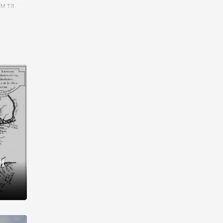
им та
ора і
є
го типу,
ей-
рний
ста:
 райони
від 2
I
і,
рукти,
 котрі