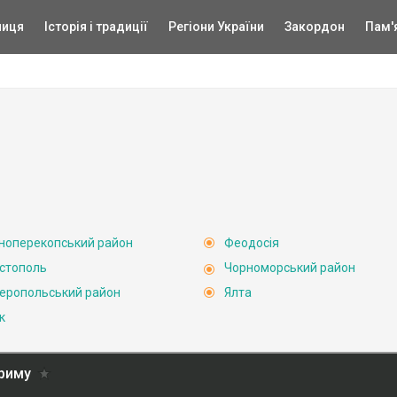
ниця
Історія і традиції
Регіони України
Закордон
Пам'
ноперекопський район
Феодосія
стополь
Чорноморський район
еропольський район
Ялта
к