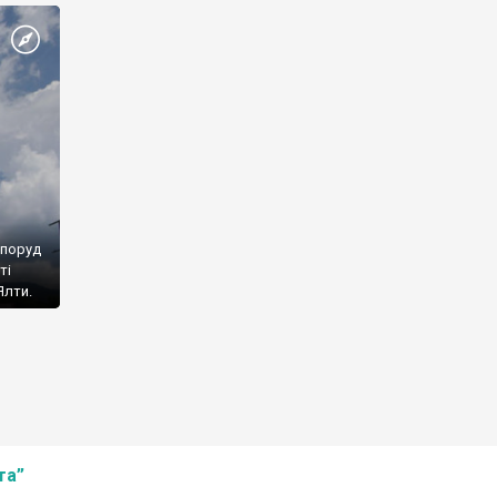
споруд
ті
Ялти.
та”