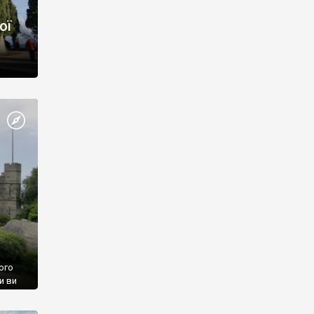
ої
ого
и ви