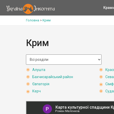
Крам
Головна
>
Крим
Крим
Алушта
Крас
Бахчисарайський район
Сева
Євпаторія
Сімф
Керч
Суда