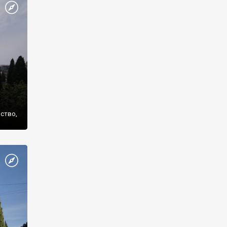
же
нство,