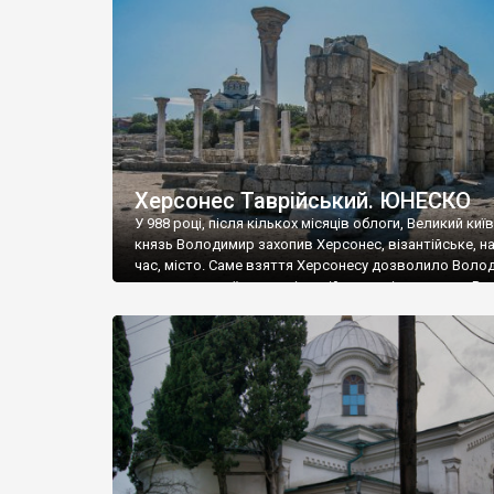
музею «Новгородський музей-заповідник» сотні арт
візантійської доби. Раритети викрадені з фондів об’
культурної спадщини ЮНЕСКО «Херсонеса Таврійсько
Офіційно – на виставку «Золото Візантії», але експер
влада в Україні вважають це лише […]
Херсонес Таврійський. ЮНЕСКО
У 988 році, після кількох місяців облоги, Великий киї
князь Володимир захопив Херсонес, візантійське, на
час, місто. Саме взяття Херсонесу дозволило Воло
диктувати свої умови візантійському імператору Вас
та одружитися з його дочкою Ганною. Цього ж року,
Херсонесі Володимир-язичник, став Василем-
християнином. А потім було Хрещення Русі. На честь
Херсонесу Таврійського названо місто […]