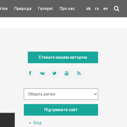
ятки
Природа
Галереї
Про нас
uk
ru
en
Станьте нашим автором
Підтримати сайт
Вхід