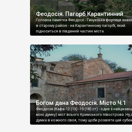
Феодосія. Пагорб Карантинний
Головна памятка Феодосії - Генуезька фортеця знах
в старому районі - на Карантинному пагорбі, який
підноситься в південній частині міста.
Богом дана Феодосія. Місто Ч.1
Феодосія (Кафа-12 (13) -15 (18) ст) - одне з найцікаві
мою думку) міст всього Кримського півострова .Ну,
думка в кожного своя, тому щоби розвіяти цей субєк
запрошую відвідати це