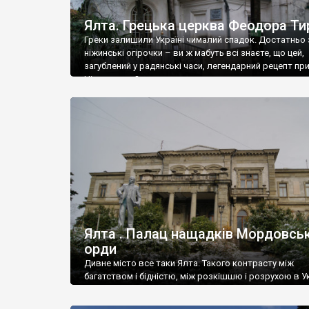
Ялта. Грецька церква Феодора Ти
Греки залишили Україні чималий спадок. Достатньо 
ніжинські огірочки – ви ж мабуть всі знаєте, що цей,
загублений у радянські часи, легендарний рецепт пр
Ніжин греки?
Ялта . Палац нащадків Мордовськ
орди
Дивне місто все таки Ялта. Такого контрасту між
багатством і бідністю, між розкішшю і розрухою в Ук
більше не знайдеш.