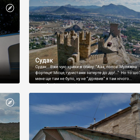
Судак
Судак... Вже чую крики в спину: "Ааа, попса! Муляжна
фортеця! Місце,туристами затерте до дір!..." Но то шо
мене ще там не було, ну не "дірявив" я там нічого...
принаймні до цього літа.