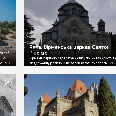
ефактів
називаються «повстяками» (postaki)…” “Вино. Крим
єкту
виробляє відмінне вино і його вдосталь: воно все ду
го».
легке біле і дуже […]
ти та
Ялта. Вірменська церква Святої
Ріпсіме
вський
 той
Вірменія першою серед країн світу прийняла христия
димиру
як державну релігію, й на подив багатьох пересічних
илю ІІ,
українців, які усіх кавказців вважають мусульманами,
 в
вірмени є відданими вірянами Христа