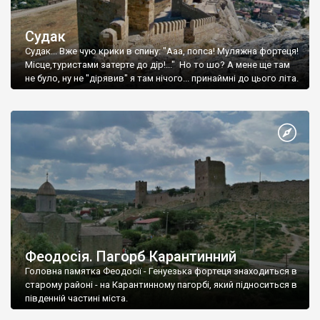
Судак
Судак... Вже чую крики в спину: "Ааа, попса! Муляжна фортеця!
Місце,туристами затерте до дір!..." Но то шо? А мене ще там
не було, ну не "дірявив" я там нічого... принаймні до цього літа.
Феодосія. Пагорб Карантинний
Головна памятка Феодосії - Генуезька фортеця знаходиться в
старому районі - на Карантинному пагорбі, який підноситься в
південній частині міста.