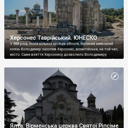
Херсонес Таврійський. ЮНЕСКО
У 988 році, після кількох місяців облоги, Великий київський
князь Володимир захопив Херсонес, візантійське, на той час,
місто. Саме взяття Херсонесу дозволило Володимиру
диктувати свої умови візантійському імператору Василю ІІ, та
одружитися з його дочкою Ганною. Цього ж року, в
Херсонесі Володимир-язичник, став Василем-християнином.
А потім було Хрещення Русі. На честь Херсонесу Таврійського
названо місто […]
Ялта. Вірменська церква Святої Ріпсіме