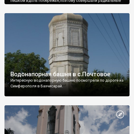
пешком вдоль побережья,поэтому совершали радиальные
вылазки из Оленевки.
Водонапорная башня в с.Почтовое
Интересную водонапорную башню посмотрели по дороге из
Симферополя в Бахчисарай.