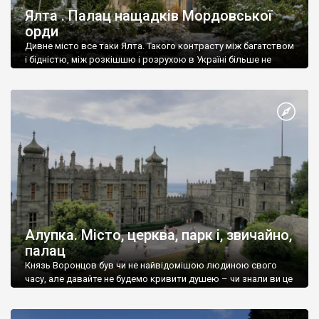
Ялта . Палац нащадків Мордовської
орди
Дивне місто все таки Ялта. Такого контрасту між багатством
і бідністю, між розкішшю і розрухою в Україні більше не
знайдеш.
Алупка. Місто, церква, парк і, звичайно,
палац
Князь Воронцов був чи не найвідомішою людиною свого
часу, але давайте не будемо кривити душею – чи знали ви це
прізвище до відвідин Алупки? Мабуть все таки ні.