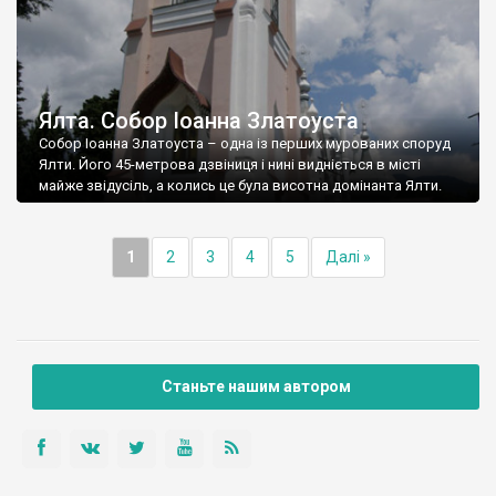
Ялта. Собор Іоанна Златоуста
Собор Іоанна Златоуста – одна із перших мурованих споруд
Ялти. Його 45-метрова дзвіниця і нині видніється в місті
майже звідусіль, а колись це була висотна домінанта Ялти.
1
2
3
4
5
Далі »
Станьте нашим автором