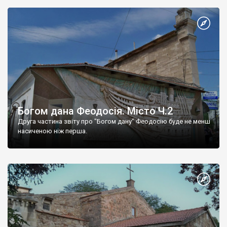
Богом дана Феодосія. Місто Ч.2
Друга частина звіту про "Богом дану" Феодосію буде не менш
насиченою ніж перша.