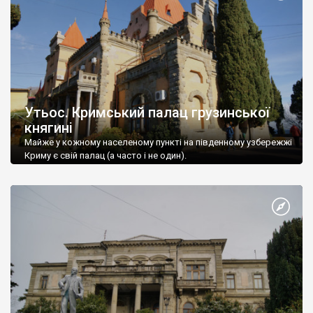
Утьос. Кримський палац грузинської
княгині
Майже у кожному населеному пункті на південному узбережжі
Криму є свій палац (а часто і не один).