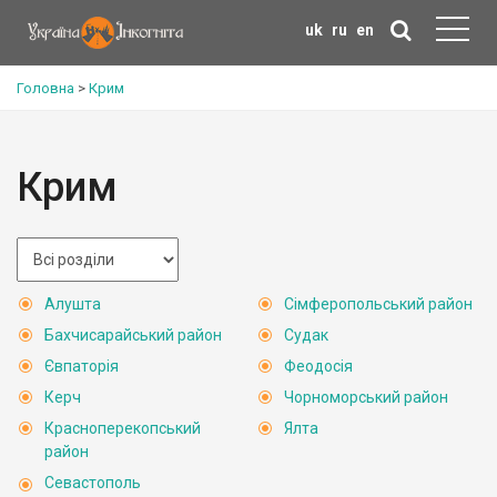
uk
ru
en
Головна
>
Крим
Крим
Алушта
Сімферопольський район
Бахчисарайський район
Судак
Євпаторія
Феодосія
Керч
Чорноморський район
Красноперекопський
Ялта
район
Севастополь