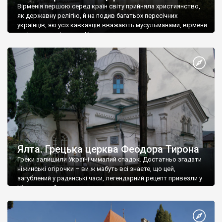
Вірменія першою серед країн світу прийняла християнство,
як державну релігію, й на подив багатьох пересічних
українців, які усіх кавказців вважають мусульманами, вірмени
є відданими вірянами Христа
Ялта. Грецька церква Феодора Тирона
Греки залишили Україні чималий спадок. Достатньо згадати
ніжинські огірочки – ви ж мабуть всі знаєте, що цей,
загублений у радянські часи, легендарний рецепт привезли у
Ніжин греки?