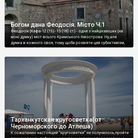
Богом дана Феодосія. Місто Ч.1
Феодосія (Кафа-12 (13) -15 (18) ст) - одне з найцікавіших (на
мою думку) міст всього Кримського півострова .Ну,але
думка в кожного своя, тому щоби розвіяти цей субєктивізм,
запрошую відвідати це
Тарханкутская кругосветка(от
Черноморского до Атлеша)
К сожалению настоящей "кругосветки" не получилось,пройти