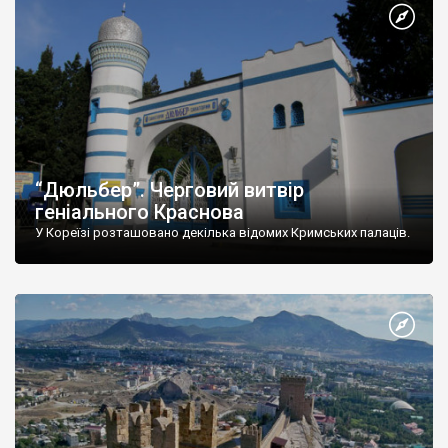
“Дюльбер”. Черговий витвір
геніального Краснова
У Кореїзі розташовано декілька відомих Кримських палаців.