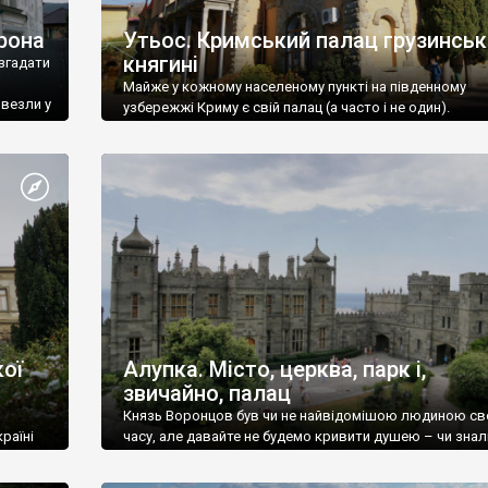
рона
Утьос. Кримський палац грузинськ
княгині
згадати
Майже у кожному населеному пункті на південному
ивезли у
узбережжі Криму є свій палац (а часто і не один).
ої
Алупка. Місто, церква, парк і,
звичайно, палац
Князь Воронцов був чи не найвідомішою людиною св
раїні
часу, але давайте не будемо кривити душею – чи знал
це прізвище до відвідин Алупки? Мабуть все таки ні.