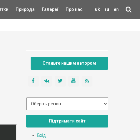
ятки
Природа
Галереї
Про нас
uk
ru
en
Станьте нашим автором
Підтримати сайт
Вхід