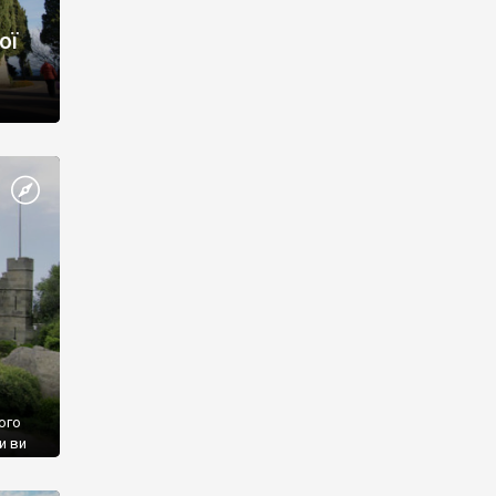
ої
ого
и ви