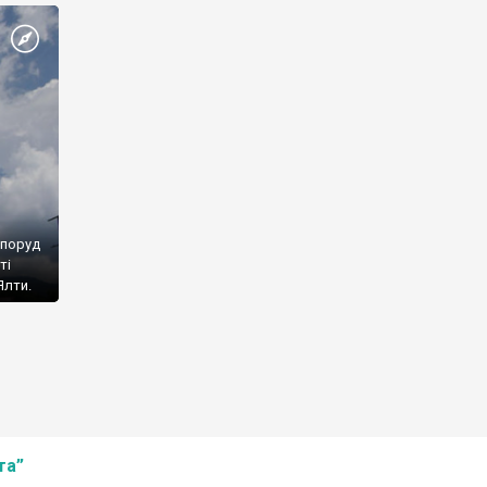
споруд
ті
Ялти.
та”