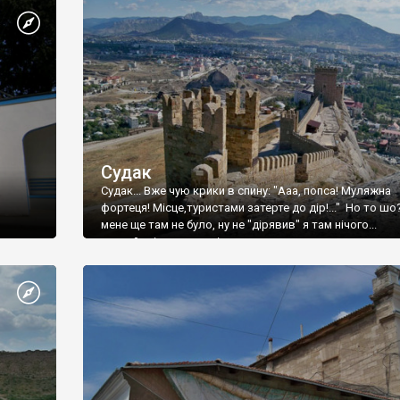
Судак
Судак... Вже чую крики в спину: "Ааа, попса! Муляжна
фортеця! Місце,туристами затерте до дір!..." Но то шо
мене ще там не було, ну не "дірявив" я там нічого...
принаймні до цього літа.