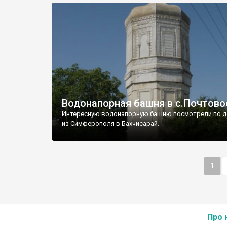
Водонапорная башня в с.Почтово
Интересную водонапорную башню посмотрели по д
из Симферополя в Бахчисарай.
1
Про 