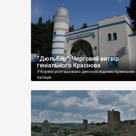
“Дюльбер”. Черговий витвір
геніального Краснова
У Кореїзі розташовано декілька відомих Кримських
палаців.