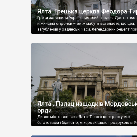
Ялта. Грецька церква Феодора Ти
Греки залишили Україні чималий спадок. Достатньо 
ніжинські огірочки – ви ж мабуть всі знаєте, що цей,
загублений у радянські часи, легендарний рецепт пр
Ніжин греки?
Ялта . Палац нащадків Мордовськ
орди
Дивне місто все таки Ялта. Такого контрасту між
багатством і бідністю, між розкішшю і розрухою в Ук
більше не знайдеш.