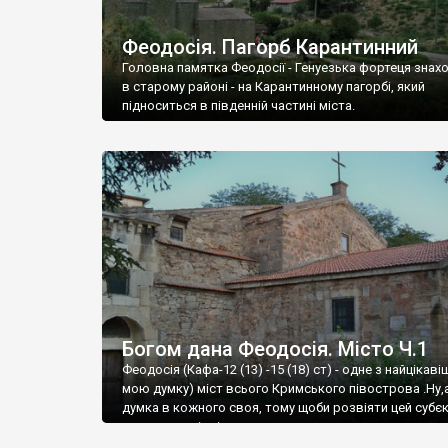
Феодосія. Пагорб Карантинний
Головна памятка Феодосії - Генуезька фортеця знах
в старому районі - на Карантинному пагорбі, який
підноситься в південній частині міста.
Богом дана Феодосія. Місто Ч.1
Феодосія (Кафа-12 (13) -15 (18) ст) - одне з найцікаві
мою думку) міст всього Кримського півострова .Ну,
думка в кожного своя, тому щоби розвіяти цей субєк
запрошую відвідати це