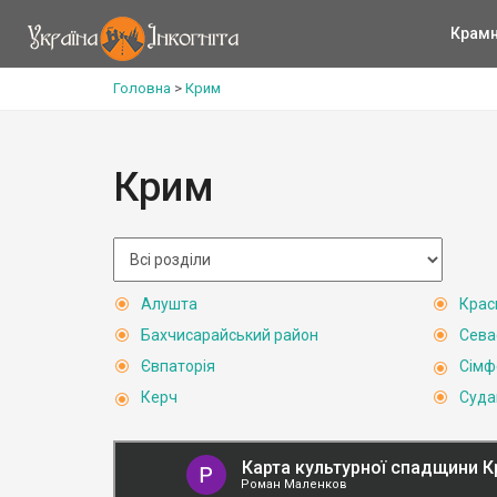
Крам
Головна
>
Крим
Крим
Алушта
Крас
Бахчисарайський район
Сева
Євпаторія
Сімф
Керч
Суда