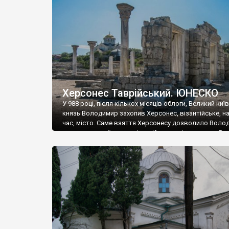
музею «Новгородський музей-заповідник» сотні арт
візантійської доби. Раритети викрадені з фондів об’
культурної спадщини ЮНЕСКО «Херсонеса Таврійсько
Офіційно – на виставку «Золото Візантії», але експер
влада в Україні вважають це лише […]
Херсонес Таврійський. ЮНЕСКО
У 988 році, після кількох місяців облоги, Великий киї
князь Володимир захопив Херсонес, візантійське, на
час, місто. Саме взяття Херсонесу дозволило Воло
диктувати свої умови візантійському імператору Вас
та одружитися з його дочкою Ганною. Цього ж року,
Херсонесі Володимир-язичник, став Василем-
християнином. А потім було Хрещення Русі. На честь
Херсонесу Таврійського названо місто […]