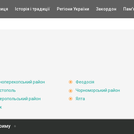
ниця
Історія і традиції
Регіони України
Закордон
Пам'
ноперекопський район
Феодосія
стополь
Чорноморський район
еропольський район
Ялта
к