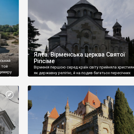
ефактів
називаються «повстяками» (postaki)…” “Вино. Крим
єкту
виробляє відмінне вино і його вдосталь: воно все ду
го».
легке біле і дуже […]
ти та
Ялта. Вірменська церква Святої
Ріпсіме
вський
 той
Вірменія першою серед країн світу прийняла христия
димиру
як державну релігію, й на подив багатьох пересічних
илю ІІ,
українців, які усіх кавказців вважають мусульманами,
 в
вірмени є відданими вірянами Христа