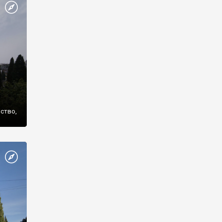
же
нство,