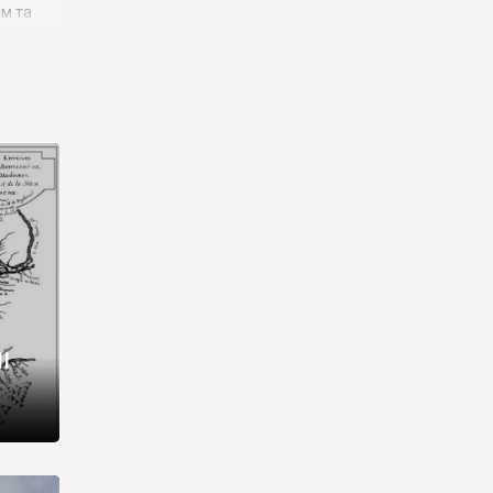
им та
ора і
є
го типу,
ей-
рний
ста:
 райони
від 2
I
і,
рукти,
 котрі