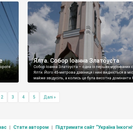
е
Ялта. Собор Іоанна Златоуста
ороге
Собор Іоанна Златоуста – одна із перших мурованих 
Ялти. Його 45-метрова дзвіниця і нині видніється в міс
майже звідусіль, а колись це була висотна домінанта 
2
3
4
5
Далі »
нас
Стати автором
Підтримати сайт “Україна Інкогні