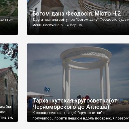
Богом дана Феодосія. Місто Ч.2
одиться
Друга частина звіту про "Богом дану" Феодосію буде 
менш насиченою ніж перша.
Тарханкутская кругосветка(от
Черноморского до Атлеша)
ших (на
але
К сожалению настоящей "кругосветки" не
тивізм,
получилось,пройти пешком вдоль побережья,поэтом
совершали радиальные вылазки из Оленевки.