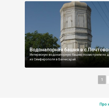
Водонапорная башня в с.Почтово
Интересную водонапорную башню посмотрели по д
из Симферополя в Бахчисарай.
1
Про 