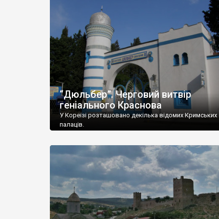
“Дюльбер”. Черговий витвір
геніального Краснова
У Кореїзі розташовано декілька відомих Кримських
палаців.