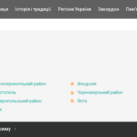
ниця
Історія і традиції
Регіони України
Закордон
Пам'
ноперекопський район
Феодосія
стополь
Чорноморський район
еропольський район
Ялта
к