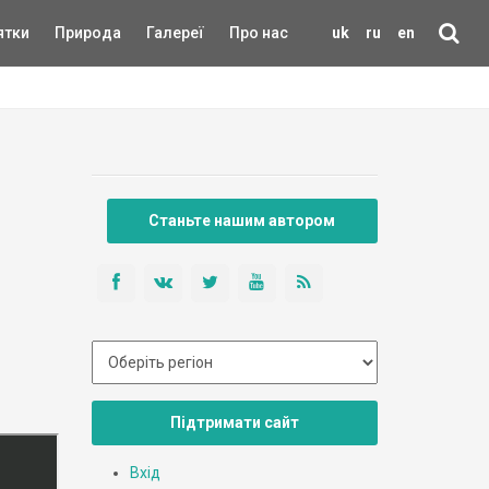
ятки
Природа
Галереї
Про нас
uk
ru
en
Станьте нашим автором
Підтримати сайт
Вхід