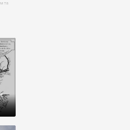
им та
ора і
є
го типу,
ей-
рний
ста:
 райони
від 2
I
і,
рукти,
 котрі