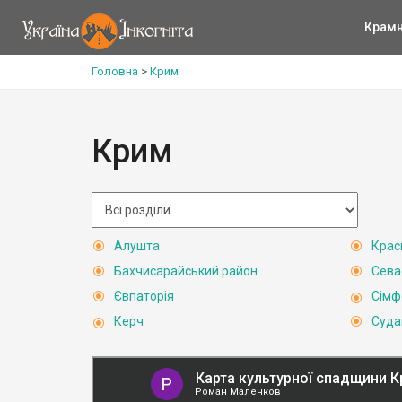
Крам
Головна
>
Крим
Крим
Алушта
Крас
Бахчисарайський район
Сева
Євпаторія
Сімф
Керч
Суда