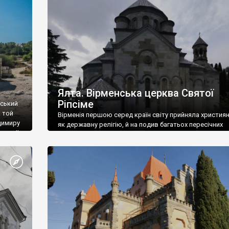
ефактів
називаються «повстяками» (postaki)…” “Вино. Крим
єкту
виробляє відмінне вино і його вдосталь: воно все ду
го».
легке біле і дуже […]
ти та
Ялта. Вірменська церква Святої
Ріпсіме
вський
 той
Вірменія першою серед країн світу прийняла христия
димиру
як державну релігію, й на подив багатьох пересічних
илю ІІ,
українців, які усіх кавказців вважають мусульманами,
 в
вірмени є відданими вірянами Христа