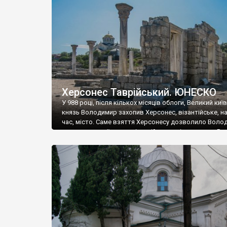
музею «Новгородський музей-заповідник» сотні арт
візантійської доби. Раритети викрадені з фондів об’
культурної спадщини ЮНЕСКО «Херсонеса Таврійсько
Офіційно – на виставку «Золото Візантії», але експер
влада в Україні вважають це лише […]
Херсонес Таврійський. ЮНЕСКО
У 988 році, після кількох місяців облоги, Великий киї
князь Володимир захопив Херсонес, візантійське, на
час, місто. Саме взяття Херсонесу дозволило Воло
диктувати свої умови візантійському імператору Вас
та одружитися з його дочкою Ганною. Цього ж року,
Херсонесі Володимир-язичник, став Василем-
християнином. А потім було Хрещення Русі. На честь
Херсонесу Таврійського названо місто […]