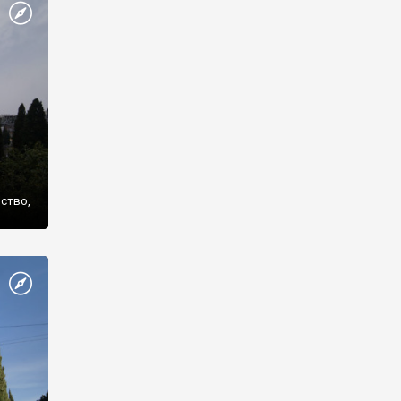
же
нство,