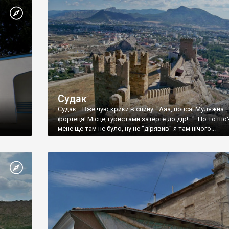
Судак
Судак... Вже чую крики в спину: "Ааа, попса! Муляжна
фортеця! Місце,туристами затерте до дір!..." Но то шо
мене ще там не було, ну не "дірявив" я там нічого...
принаймні до цього літа.