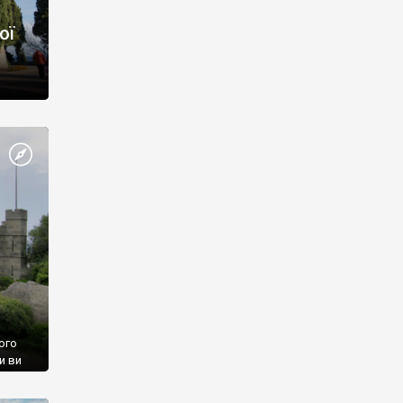
ої
ого
и ви