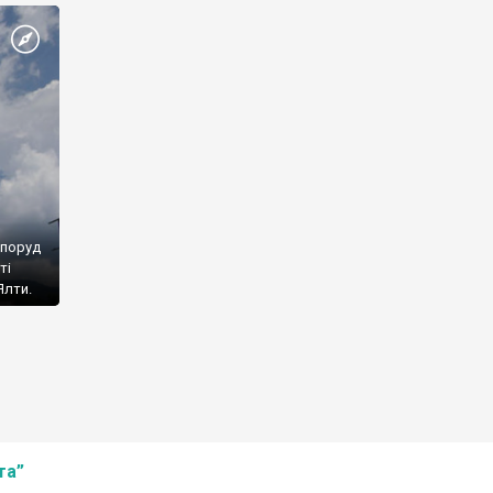
споруд
ті
Ялти.
та”