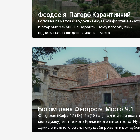
Феодосія. Пагорб Карантинний
Головна памятка Феодосії - Генуезька фортеця знах
в старому районі - на Карантинному пагорбі, який
підноситься в південній частині міста.
Богом дана Феодосія. Місто Ч.1
Феодосія (Кафа-12 (13) -15 (18) ст) - одне з найцікаві
мою думку) міст всього Кримського півострова .Ну,
думка в кожного своя, тому щоби розвіяти цей субєк
запрошую відвідати це