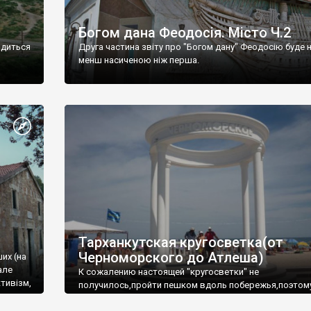
Богом дана Феодосія. Місто Ч.2
одиться
Друга частина звіту про "Богом дану" Феодосію буде 
менш насиченою ніж перша.
Тарханкутская кругосветка(от
Черноморского до Атлеша)
ших (на
але
К сожалению настоящей "кругосветки" не
тивізм,
получилось,пройти пешком вдоль побережья,поэтом
совершали радиальные вылазки из Оленевки.