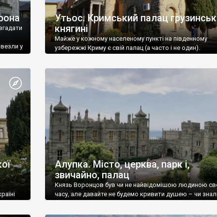
рона
Утьос. Кримський палац грузинськ
княгині
згадати
Майже у кожному населеному пункті на південному
ивезли у
узбережжі Криму є свій палац (а часто і не один).
ої
Алупка. Місто, церква, парк і,
звичайно, палац
Князь Воронцов був чи не найвідомішою людиною св
раїні
часу, але давайте не будемо кривити душею – чи знал
це прізвище до відвідин Алупки? Мабуть все таки ні.