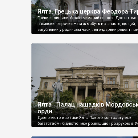
Ялта. Грецька церква Феодора Ти
Греки залишили Україні чималий спадок. Достатньо 
ніжинські огірочки – ви ж мабуть всі знаєте, що цей,
загублений у радянські часи, легендарний рецепт пр
Ніжин греки?
Ялта . Палац нащадків Мордовськ
орди
Дивне місто все таки Ялта. Такого контрасту між
багатством і бідністю, між розкішшю і розрухою в Ук
більше не знайдеш.