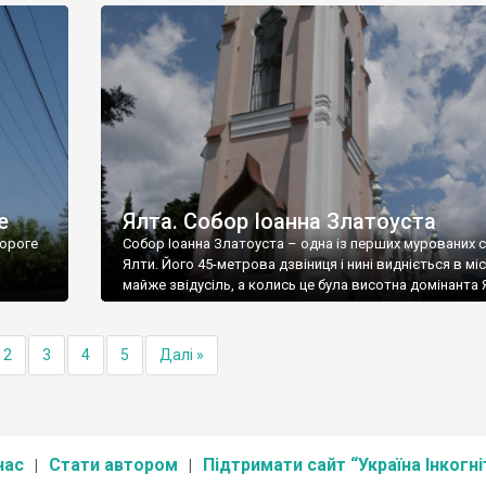
е
Ялта. Собор Іоанна Златоуста
ороге
Собор Іоанна Златоуста – одна із перших мурованих 
Ялти. Його 45-метрова дзвіниця і нині видніється в міс
майже звідусіль, а колись це була висотна домінанта 
2
3
4
5
Далі »
нас
Стати автором
Підтримати сайт “Україна Інкогні