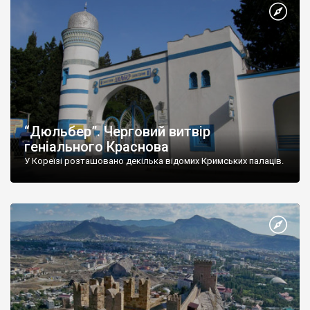
“Дюльбер”. Черговий витвір
геніального Краснова
У Кореїзі розташовано декілька відомих Кримських палаців.