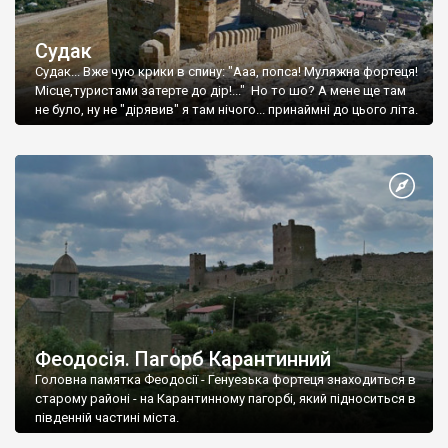
Судак
Судак... Вже чую крики в спину: "Ааа, попса! Муляжна фортеця!
Місце,туристами затерте до дір!..." Но то шо? А мене ще там
не було, ну не "дірявив" я там нічого... принаймні до цього літа.
Феодосія. Пагорб Карантинний
Головна памятка Феодосії - Генуезька фортеця знаходиться в
старому районі - на Карантинному пагорбі, який підноситься в
південній частині міста.