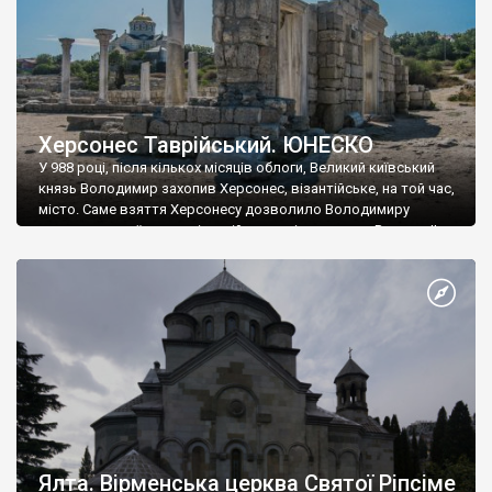
Херсонес Таврійський. ЮНЕСКО
У 988 році, після кількох місяців облоги, Великий київський
князь Володимир захопив Херсонес, візантійське, на той час,
місто. Саме взяття Херсонесу дозволило Володимиру
диктувати свої умови візантійському імператору Василю ІІ, та
одружитися з його дочкою Ганною. Цього ж року, в
Херсонесі Володимир-язичник, став Василем-християнином.
А потім було Хрещення Русі. На честь Херсонесу Таврійського
названо місто […]
Ялта. Вірменська церква Святої Ріпсіме