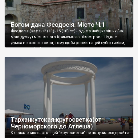
Богом дана Феодосія. Місто Ч.1
Феодосія (Кафа-12 (13) -15 (18) ст) - одне з найцікавіших (на
мою думку) міст всього Кримського півострова .Ну,але
думка в кожного своя, тому щоби розвіяти цей субєктивізм,
запрошую відвідати це
Тарханкутская кругосветка(от
Черноморского до Атлеша)
К сожалению настоящей "кругосветки" не получилось,пройти