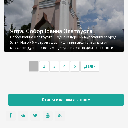
Ялта. Собор Іоанна Златоуста
Собор Іоанна Златоуста – одна із перших мурованих споруд
Ялти. Його 45-метрова дзвіниця і нині видніється в місті
майже звідусіль, а колись це була висотна домінанта Ялти.
1
2
3
4
5
Далі »
Станьте нашим автором