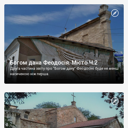
Богом дана Феодосія. Місто Ч.2
Друга частина звіту про "Богом дану" Феодосію буде не менш
насиченою ніж перша.