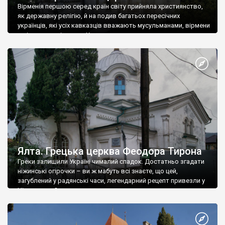
Вірменія першою серед країн світу прийняла християнство,
як державну релігію, й на подив багатьох пересічних
українців, які усіх кавказців вважають мусульманами, вірмени
є відданими вірянами Христа
Ялта. Грецька церква Феодора Тирона
Греки залишили Україні чималий спадок. Достатньо згадати
ніжинські огірочки – ви ж мабуть всі знаєте, що цей,
загублений у радянські часи, легендарний рецепт привезли у
Ніжин греки?