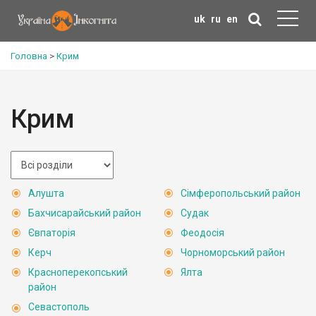
uk
ru
en
Головна
>
Крим
Крим
Алушта
Сімферопольський район
Бахчисарайський район
Судак
Євпаторія
Феодосія
Керч
Чорноморський район
Красноперекопський
Ялта
район
Севастополь