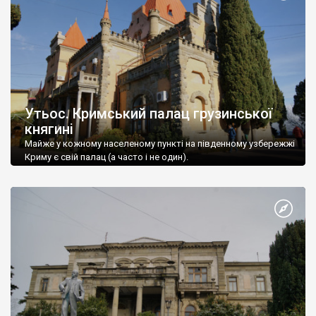
Утьос. Кримський палац грузинської
княгині
Майже у кожному населеному пункті на південному узбережжі
Криму є свій палац (а часто і не один).