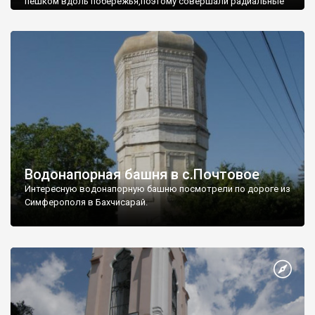
пешком вдоль побережья,поэтому совершали радиальные
вылазки из Оленевки.
Водонапорная башня в с.Почтовое
Интересную водонапорную башню посмотрели по дороге из
Симферополя в Бахчисарай.