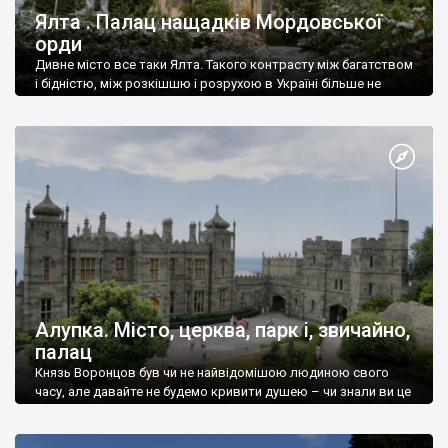
Ялта . Палац нащадків Мордовської
орди
Дивне місто все таки Ялта. Такого контрасту між багатством
і бідністю, між розкішшю і розрухою в Україні більше не
знайдеш.
Алупка. Місто, церква, парк і, звичайно,
палац
Князь Воронцов був чи не найвідомішою людиною свого
часу, але давайте не будемо кривити душею – чи знали ви це
прізвище до відвідин Алупки? Мабуть все таки ні.