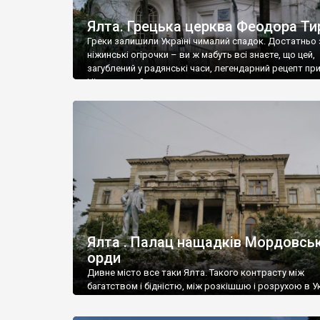
Ялта. Грецька церква Феодора Ти
Греки залишили Україні чималий спадок. Достатньо 
ніжинські огірочки – ви ж мабуть всі знаєте, що цей,
загублений у радянські часи, легендарний рецепт пр
Ніжин греки?
Ялта . Палац нащадків Мордовськ
орди
Дивне місто все таки Ялта. Такого контрасту між
багатством і бідністю, між розкішшю і розрухою в Ук
більше не знайдеш.