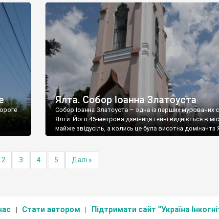
е
Ялта. Собор Іоанна Златоуста
ороге
Собор Іоанна Златоуста – одна із перших мурованих 
Ялти. Його 45-метрова дзвіниця і нині видніється в міс
майже звідусіль, а колись це була висотна домінанта 
2
3
4
5
Далі »
нас
Стати автором
Підтримати сайт “Україна Інкогні