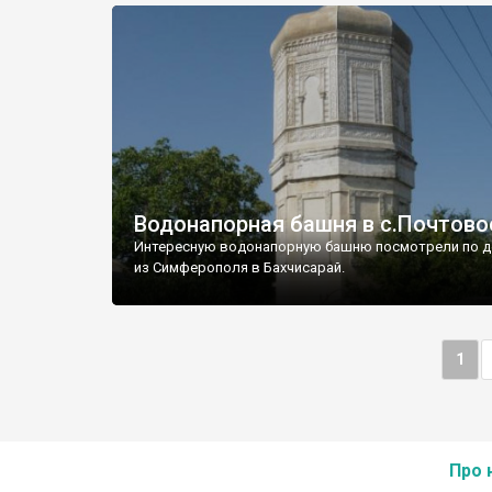
Водонапорная башня в с.Почтово
Интересную водонапорную башню посмотрели по д
из Симферополя в Бахчисарай.
1
Про 