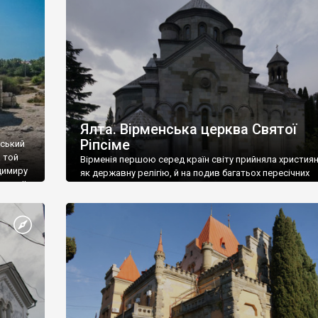
ефактів
називаються «повстяками» (postaki)…” “Вино. Крим
єкту
виробляє відмінне вино і його вдосталь: воно все ду
го».
легке біле і дуже […]
ти та
Ялта. Вірменська церква Святої
Ріпсіме
вський
 той
Вірменія першою серед країн світу прийняла христия
димиру
як державну релігію, й на подив багатьох пересічних
илю ІІ,
українців, які усіх кавказців вважають мусульманами,
 в
вірмени є відданими вірянами Христа