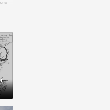
им та
ора і
є
го типу,
ей-
рний
ста:
 райони
від 2
I
і,
рукти,
 котрі