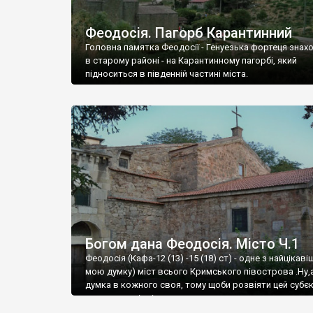
Феодосія. Пагорб Карантинний
Головна памятка Феодосії - Генуезька фортеця знах
в старому районі - на Карантинному пагорбі, який
підноситься в південній частині міста.
Богом дана Феодосія. Місто Ч.1
Феодосія (Кафа-12 (13) -15 (18) ст) - одне з найцікаві
мою думку) міст всього Кримського півострова .Ну,
думка в кожного своя, тому щоби розвіяти цей субєк
запрошую відвідати це