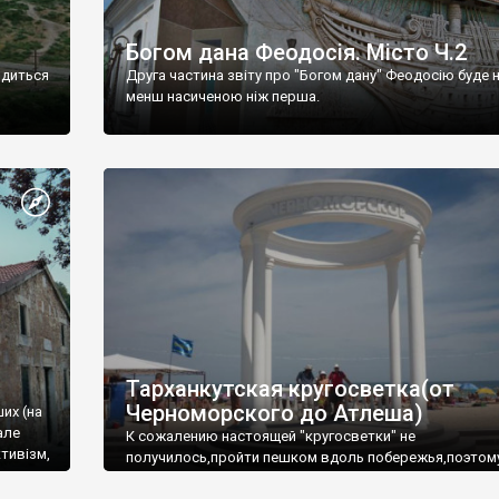
Богом дана Феодосія. Місто Ч.2
одиться
Друга частина звіту про "Богом дану" Феодосію буде 
менш насиченою ніж перша.
Тарханкутская кругосветка(от
Черноморского до Атлеша)
ших (на
але
К сожалению настоящей "кругосветки" не
тивізм,
получилось,пройти пешком вдоль побережья,поэтом
совершали радиальные вылазки из Оленевки.