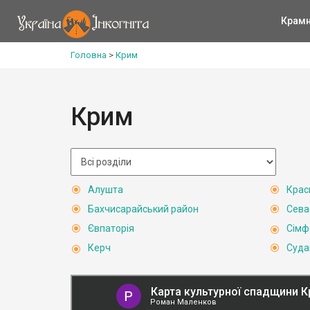
Крам
Головна
>
Крим
Крим
Алушта
Крас
Бахчисарайський район
Сева
Євпаторія
Сімф
Керч
Суда