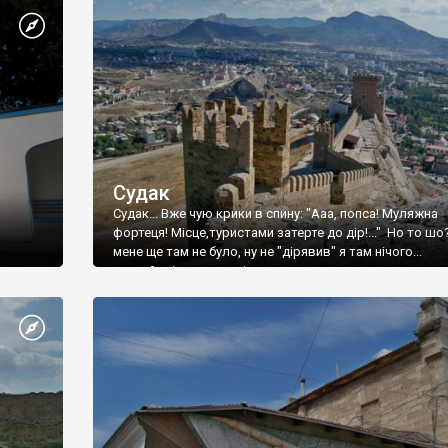
Судак
Судак... Вже чую крики в спину: "Ааа, попса! Муляжна
фортеця! Місце,туристами затерте до дір!..." Но то шо
мене ще там не було, ну не "дірявив" я там нічого...
принаймні до цього літа.