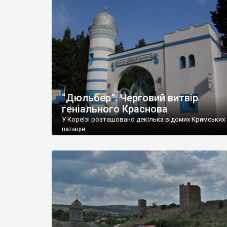
“Дюльбер”. Черговий витвір
геніального Краснова
У Кореїзі розташовано декілька відомих Кримських
палаців.