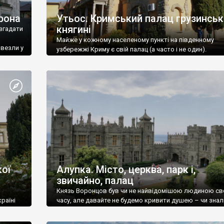
рона
Утьос. Кримський палац грузинськ
княгині
згадати
Майже у кожному населеному пункті на південному
ивезли у
узбережжі Криму є свій палац (а часто і не один).
ої
Алупка. Місто, церква, парк і,
звичайно, палац
Князь Воронцов був чи не найвідомішою людиною св
раїні
часу, але давайте не будемо кривити душею – чи знал
це прізвище до відвідин Алупки? Мабуть все таки ні.