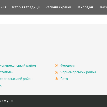
ниця
Історія і традиції
Регіони України
Закордон
Пам'
ноперекопський район
Феодосія
стополь
Чорноморський район
еропольський район
Ялта
к