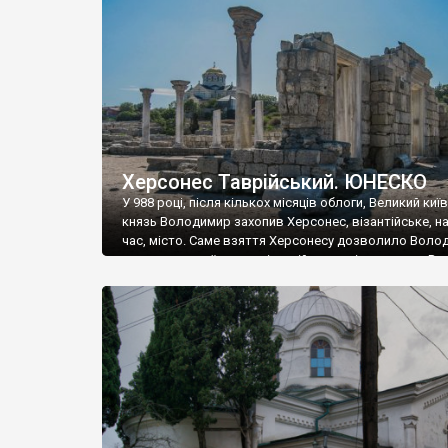
музею «Новгородський музей-заповідник» сотні арт
візантійської доби. Раритети викрадені з фондів об’
культурної спадщини ЮНЕСКО «Херсонеса Таврійсько
Офіційно – на виставку «Золото Візантії», але експер
влада в Україні вважають це лише […]
Херсонес Таврійський. ЮНЕСКО
У 988 році, після кількох місяців облоги, Великий киї
князь Володимир захопив Херсонес, візантійське, на
час, місто. Саме взяття Херсонесу дозволило Воло
диктувати свої умови візантійському імператору Вас
та одружитися з його дочкою Ганною. Цього ж року,
Херсонесі Володимир-язичник, став Василем-
християнином. А потім було Хрещення Русі. На честь
Херсонесу Таврійського названо місто […]