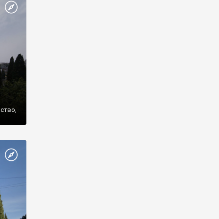
же
нство,