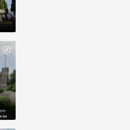
ої
ого
и ви