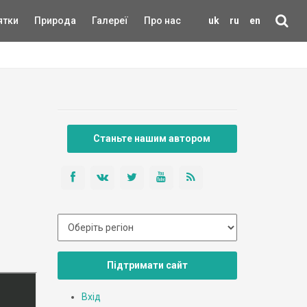
ятки
Природа
Галереї
Про нас
uk
ru
en
Станьте нашим автором
Підтримати сайт
Вхід