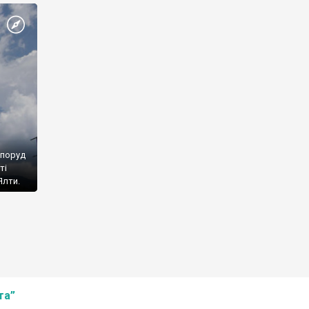
споруд
ті
Ялти.
та”