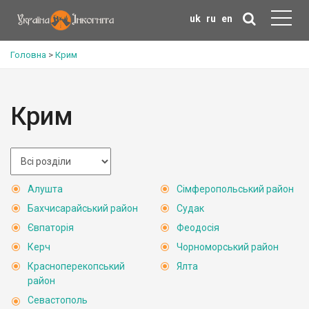
uk
ru
en
Головна
>
Крим
Крим
Алушта
Сімферопольський район
Бахчисарайський район
Судак
Євпаторія
Феодосія
Керч
Чорноморський район
Красноперекопський
Ялта
район
Севастополь