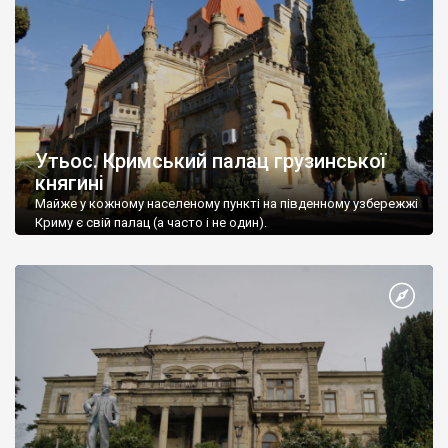
Утьос. Кримський палац грузинської
княгині
Майже у кожному населеному пункті на південному узбережжі
Криму є свій палац (а часто і не один).