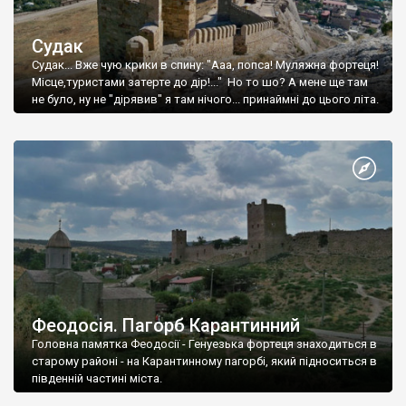
Судак
Судак... Вже чую крики в спину: "Ааа, попса! Муляжна фортеця!
Місце,туристами затерте до дір!..." Но то шо? А мене ще там
не було, ну не "дірявив" я там нічого... принаймні до цього літа.
Феодосія. Пагорб Карантинний
Головна памятка Феодосії - Генуезька фортеця знаходиться в
старому районі - на Карантинному пагорбі, який підноситься в
південній частині міста.