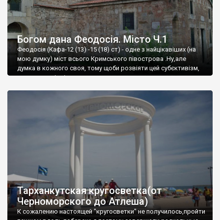
Богом дана Феодосія. Місто Ч.1
Феодосія (Кафа-12 (13) -15 (18) ст) - одне з найцікавіших (на
мою думку) міст всього Кримського півострова .Ну,але
думка в кожного своя, тому щоби розвіяти цей субєктивізм,
запрошую відвідати це
Тарханкутская кругосветка(от
Черноморского до Атлеша)
К сожалению настоящей "кругосветки" не получилось,пройти