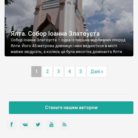
Ялта. Собор Іоанна Златоуста
Собор Іоанна Златоуста – одна із перших мурованих споруд
Ялти. Його 45-метрова дзвіниця і нині видніється в місті
майже звідусіль, а колись це була висотна домінанта Ялти.
1
2
3
4
5
Далі »
Станьте нашим автором