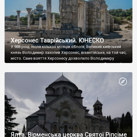
Херсонес Таврійський. ЮНЕСКО
У 988 році, після кількох місяців облоги, Великий київський
князь Володимир захопив Херсонес, візантійське, на той час,
місто. Саме взяття Херсонесу дозволило Володимиру
диктувати свої умови візантійському імператору Василю ІІ, та
одружитися з його дочкою Ганною. Цього ж року, в
Херсонесі Володимир-язичник, став Василем-християнином.
А потім було Хрещення Русі. На честь Херсонесу Таврійського
названо місто […]
Ялта. Вірменська церква Святої Ріпсіме