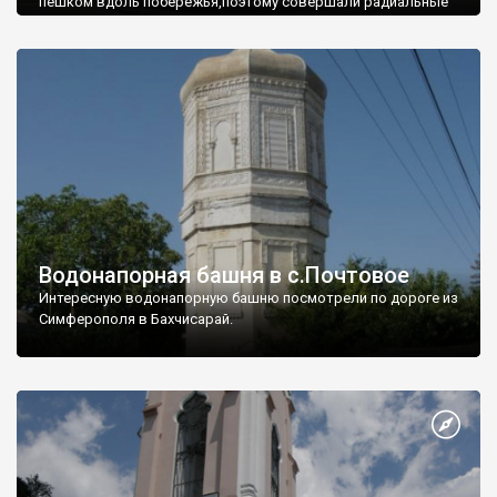
пешком вдоль побережья,поэтому совершали радиальные
вылазки из Оленевки.
Водонапорная башня в с.Почтовое
Интересную водонапорную башню посмотрели по дороге из
Симферополя в Бахчисарай.