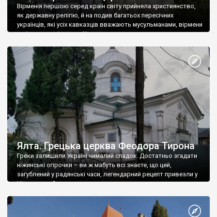
Вірменія першою серед країн світу прийняла християнство,
як державну релігію, й на подив багатьох пересічних
українців, які усіх кавказців вважають мусульманами, вірмени
є відданими вірянами Христа
Ялта. Грецька церква Феодора Тирона
Греки залишили Україні чималий спадок. Достатньо згадати
ніжинські огірочки – ви ж мабуть всі знаєте, що цей,
загублений у радянські часи, легендарний рецепт привезли у
Ніжин греки?