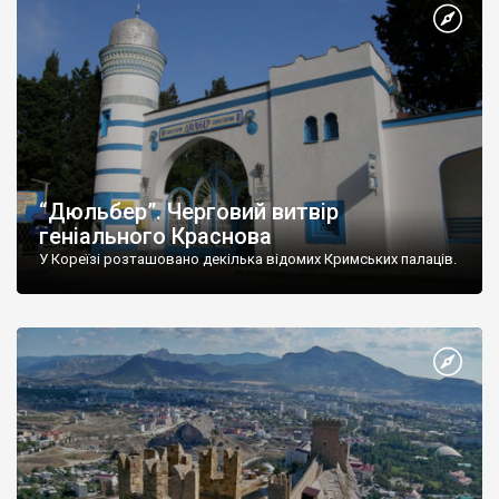
“Дюльбер”. Черговий витвір
геніального Краснова
У Кореїзі розташовано декілька відомих Кримських палаців.