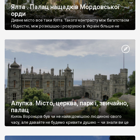
Ялта . Палац нащадків Мордовської
орди
Дивне місто все таки Ялта. Такого контрасту між багатством
і бідністю, між розкішшю і розрухою в Україні більше не
знайдеш.
Алупка. Місто, церква, парк і, звичайно,
палац
Князь Воронцов був чи не найвідомішою людиною свого
часу, але давайте не будемо кривити душею – чи знали ви це
прізвище до відвідин Алупки? Мабуть все таки ні.