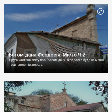
Богом дана Феодосія. Місто Ч.2
Друга частина звіту про "Богом дану" Феодосію буде не менш
насиченою ніж перша.