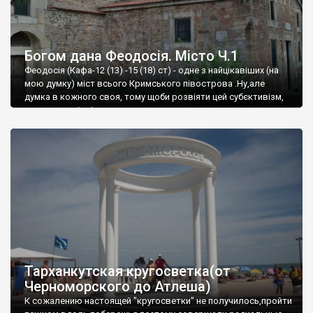
Богом дана Феодосія. Місто Ч.1
Феодосія (Кафа-12 (13) -15 (18) ст) - одне з найцікавіших (на
мою думку) міст всього Кримського півострова .Ну,але
думка в кожного своя, тому щоби розвіяти цей субєктивізм,
запрошую відвідати це
Тарханкутская кругосветка(от
Черноморского до Атлеша)
К сожалению настоящей "кругосветки" не получилось,пройти