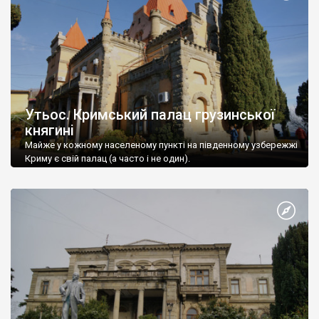
Утьос. Кримський палац грузинської
княгині
Майже у кожному населеному пункті на південному узбережжі
Криму є свій палац (а часто і не один).