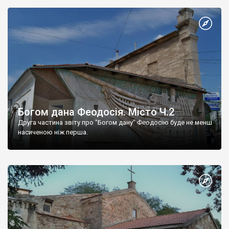
Богом дана Феодосія. Місто Ч.2
Друга частина звіту про "Богом дану" Феодосію буде не менш
насиченою ніж перша.