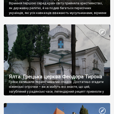
Вірменія першою серед країн світу прийняла християнство,
як державну релігію, й на подив багатьох пересічних
українців, які усіх кавказців вважають мусульманами, вірмени
є відданими вірянами Христа
Ялта. Грецька церква Феодора Тирона
Греки залишили Україні чималий спадок. Достатньо згадати
ніжинські огірочки – ви ж мабуть всі знаєте, що цей,
загублений у радянські часи, легендарний рецепт привезли у
Ніжин греки?