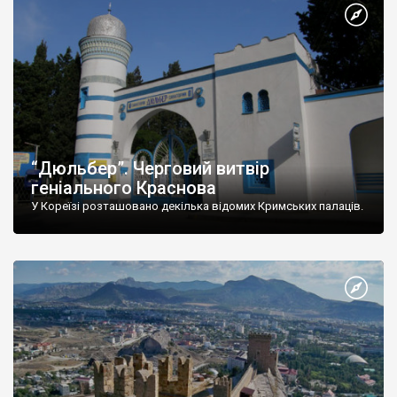
“Дюльбер”. Черговий витвір
геніального Краснова
У Кореїзі розташовано декілька відомих Кримських палаців.