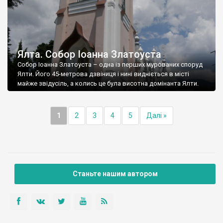
Ялта. Собор Іоанна Златоуста
Собор Іоанна Златоуста – одна із перших мурованих споруд
Ялти. Його 45-метрова дзвіниця і нині видніється в місті
майже звідусіль, а колись це була висотна домінанта Ялти.
1
2
3
4
5
Далі »
Станьте нашим автором