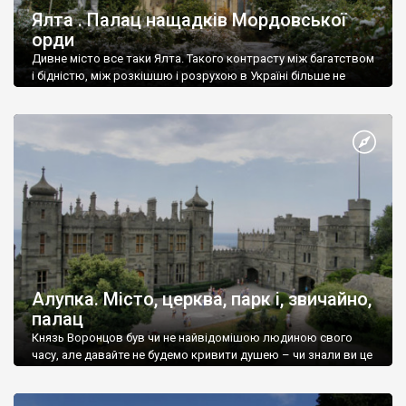
Ялта . Палац нащадків Мордовської
орди
Дивне місто все таки Ялта. Такого контрасту між багатством
і бідністю, між розкішшю і розрухою в Україні більше не
знайдеш.
Алупка. Місто, церква, парк і, звичайно,
палац
Князь Воронцов був чи не найвідомішою людиною свого
часу, але давайте не будемо кривити душею – чи знали ви це
прізвище до відвідин Алупки? Мабуть все таки ні.