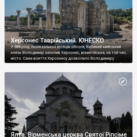
Херсонес Таврійський. ЮНЕСКО
У 988 році, після кількох місяців облоги, Великий київський
князь Володимир захопив Херсонес, візантійське, на той час,
місто. Саме взяття Херсонесу дозволило Володимиру
диктувати свої умови візантійському імператору Василю ІІ, та
одружитися з його дочкою Ганною. Цього ж року, в
Херсонесі Володимир-язичник, став Василем-християнином.
А потім було Хрещення Русі. На честь Херсонесу Таврійського
названо місто […]
Ялта. Вірменська церква Святої Ріпсіме