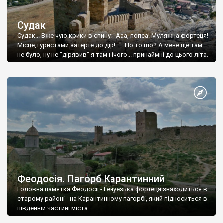
Судак
Судак... Вже чую крики в спину: "Ааа, попса! Муляжна фортеця!
Місце,туристами затерте до дір!..." Но то шо? А мене ще там
не було, ну не "дірявив" я там нічого... принаймні до цього літа.
Феодосія. Пагорб Карантинний
Головна памятка Феодосії - Генуезька фортеця знаходиться в
старому районі - на Карантинному пагорбі, який підноситься в
південній частині міста.