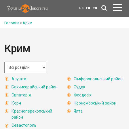
uk
ru
en
Головна
>
Крим
Крим
Алушта
Сімферопольський район
Бахчисарайський район
Судак
Євпаторія
Феодосія
Керч
Чорноморський район
Красноперекопський
Ялта
район
Севастополь