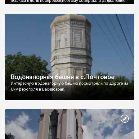
пешком вдоль побережья,поэтому совершали радиальные
вылазки из Оленевки.
Водонапорная башня в с.Почтовое
Интересную водонапорную башню посмотрели по дороге из
Симферополя в Бахчисарай.