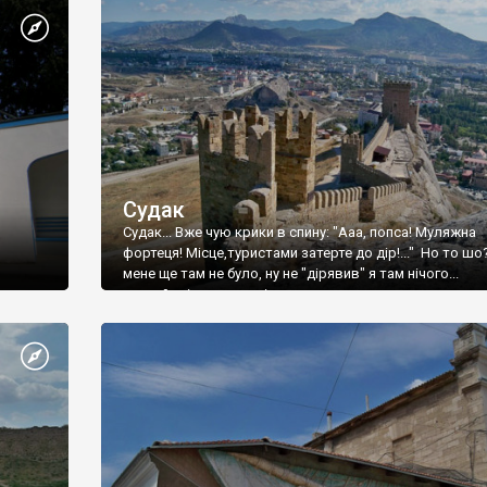
Судак
Судак... Вже чую крики в спину: "Ааа, попса! Муляжна
фортеця! Місце,туристами затерте до дір!..." Но то шо
мене ще там не було, ну не "дірявив" я там нічого...
принаймні до цього літа.