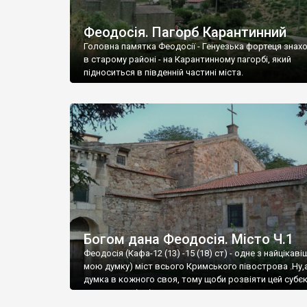
Феодосія. Пагорб Карантинний
Головна памятка Феодосії - Генуезька фортеця знах
в старому районі - на Карантинному пагорбі, який
підноситься в південній частині міста.
Богом дана Феодосія. Місто Ч.1
Феодосія (Кафа-12 (13) -15 (18) ст) - одне з найцікаві
мою думку) міст всього Кримського півострова .Ну,
думка в кожного своя, тому щоби розвіяти цей субєк
запрошую відвідати це