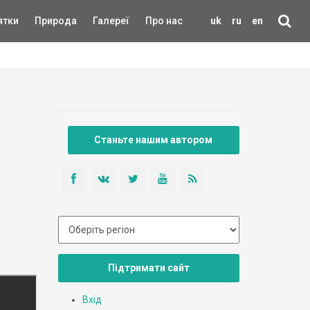
ятки
Природа
Галереї
Про нас
uk
ru
en
Станьте нашим автором
Підтримати сайт
Вхід