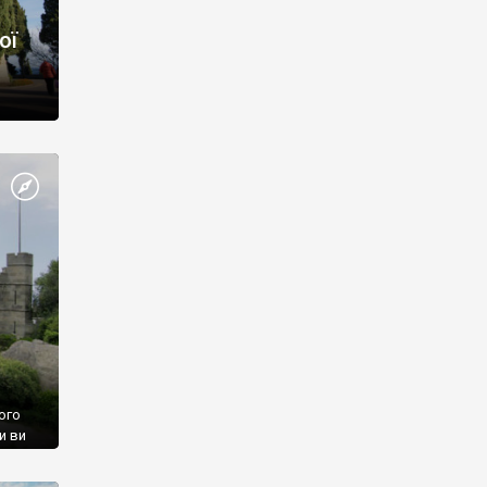
ої
ого
и ви