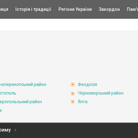
ниця
Історія і традиції
Регіони України
Закордон
Пам'
ноперекопський район
Феодосія
стополь
Чорноморський район
еропольський район
Ялта
к