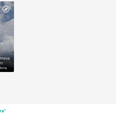
споруд
ті
Ялти.
та”