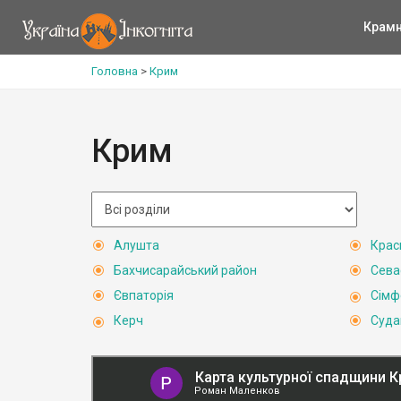
Крам
Головна
>
Крим
Крим
Алушта
Крас
Бахчисарайський район
Сева
Євпаторія
Сімф
Керч
Суда