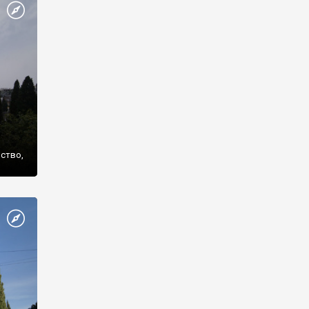
же
нство,