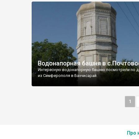
Водонапорная башня в с.Почтово
Интересную водонапорную башню посмотрели по д
из Симферополя в Бахчисарай.
1
Про 