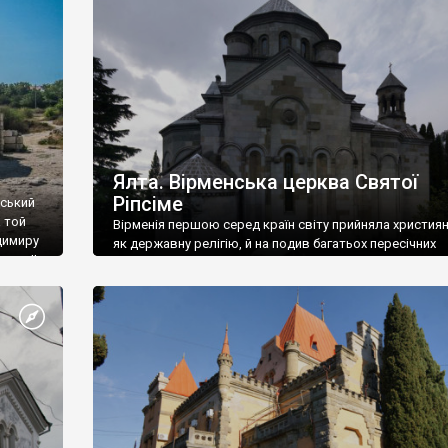
ефактів
називаються «повстяками» (postaki)…” “Вино. Крим
єкту
виробляє відмінне вино і його вдосталь: воно все ду
го».
легке біле і дуже […]
ти та
Ялта. Вірменська церква Святої
Ріпсіме
вський
 той
Вірменія першою серед країн світу прийняла христия
димиру
як державну релігію, й на подив багатьох пересічних
илю ІІ,
українців, які усіх кавказців вважають мусульманами,
 в
вірмени є відданими вірянами Христа