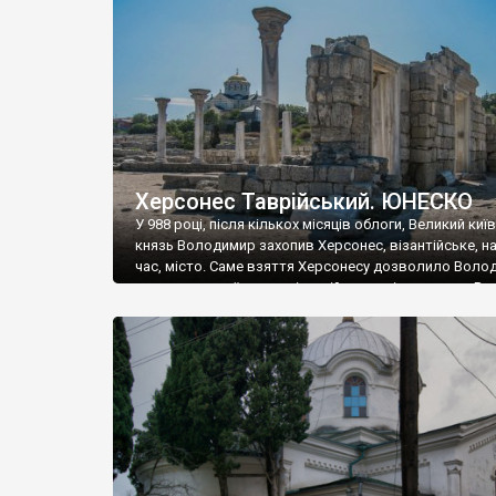
музею «Новгородський музей-заповідник» сотні арт
візантійської доби. Раритети викрадені з фондів об’
культурної спадщини ЮНЕСКО «Херсонеса Таврійсько
Офіційно – на виставку «Золото Візантії», але експер
влада в Україні вважають це лише […]
Херсонес Таврійський. ЮНЕСКО
У 988 році, після кількох місяців облоги, Великий киї
князь Володимир захопив Херсонес, візантійське, на
час, місто. Саме взяття Херсонесу дозволило Воло
диктувати свої умови візантійському імператору Вас
та одружитися з його дочкою Ганною. Цього ж року,
Херсонесі Володимир-язичник, став Василем-
християнином. А потім було Хрещення Русі. На честь
Херсонесу Таврійського названо місто […]