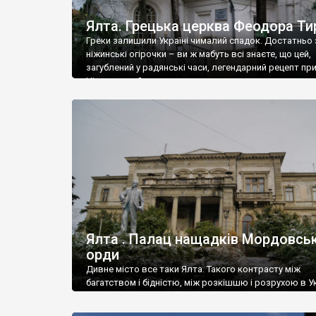
Ялта. Грецька церква Феодора Ти
Греки залишили Україні чималий спадок. Достатньо 
ніжинські огірочки – ви ж мабуть всі знаєте, що цей,
загублений у радянські часи, легендарний рецепт пр
Ніжин греки?
Ялта . Палац нащадків Мордовськ
орди
Дивне місто все таки Ялта. Такого контрасту між
багатством і бідністю, між розкішшю і розрухою в Ук
більше не знайдеш.