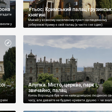
рона
Утьос. Кримський палац грузинськ
княгині
згадати
Майже у кожному населеному пункті на південному
ивезли у
узбережжі Криму є свій палац (а часто і не один).
ої
Алупка. Місто, церква, парк і,
звичайно, палац
Князь Воронцов був чи не найвідомішою людиною св
раїні
часу, але давайте не будемо кривити душею – чи знал
це прізвище до відвідин Алупки? Мабуть все таки ні.