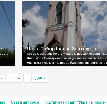
е
Ялта. Собор Іоанна Златоуста
ороге
Собор Іоанна Златоуста – одна із перших мурованих 
Ялти. Його 45-метрова дзвіниця і нині видніється в міс
майже звідусіль, а колись це була висотна домінанта 
2
3
4
5
Далі »
нас
Стати автором
Підтримати сайт “Україна Інкогні