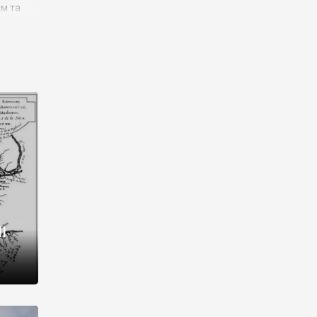
им та
ора і
є
го типу,
ей-
рний
ста:
 райони
від 2
I
і,
рукти,
 котрі