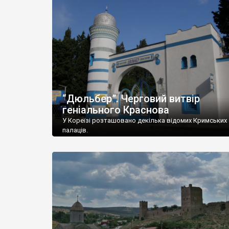
“Дюльбер”. Черговий витвір
геніального Краснова
У Кореїзі розташовано декілька відомих Кримських
палаців.