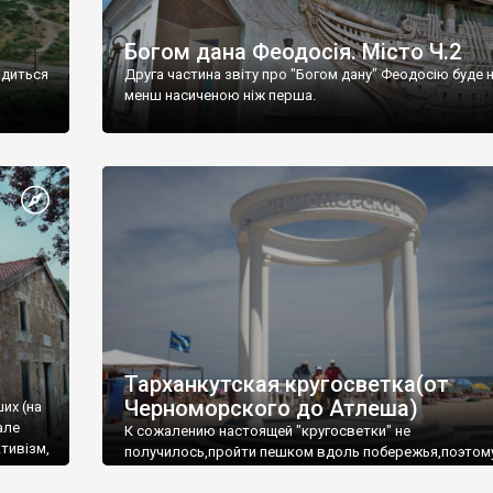
Богом дана Феодосія. Місто Ч.2
одиться
Друга частина звіту про "Богом дану" Феодосію буде 
менш насиченою ніж перша.
Тарханкутская кругосветка(от
Черноморского до Атлеша)
ших (на
але
К сожалению настоящей "кругосветки" не
тивізм,
получилось,пройти пешком вдоль побережья,поэтом
совершали радиальные вылазки из Оленевки.