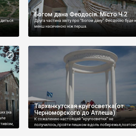
Богом дана Феодосія. Місто Ч.2
одиться
Друга частина звіту про "Богом дану" Феодосію буде 
менш насиченою ніж перша.
Тарханкутская кругосветка(от
Черноморского до Атлеша)
ших (на
але
К сожалению настоящей "кругосветки" не
тивізм,
получилось,пройти пешком вдоль побережья,поэтом
совершали радиальные вылазки из Оленевки.