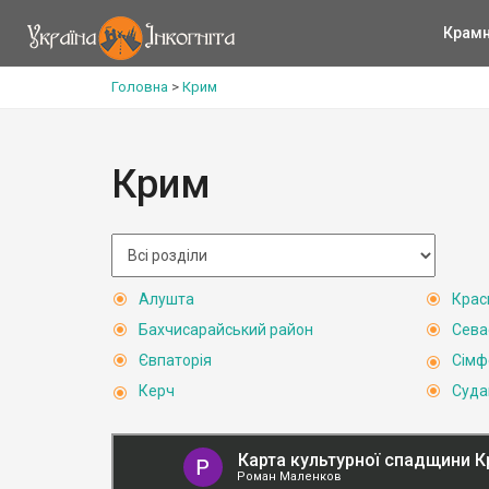
Крам
Головна
>
Крим
Крим
Алушта
Крас
Бахчисарайський район
Сева
Євпаторія
Сімф
Керч
Суда