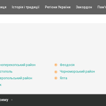
ниця
Історія і традиції
Регіони України
Закордон
Пам'
ноперекопський район
Феодосія
стополь
Чорноморський район
еропольський район
Ялта
к