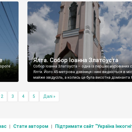
е
Ялта. Собор Іоанна Златоуста
ороге
Собор Іоанна Златоуста – одна із перших мурованих 
Ялти. Його 45-метрова дзвіниця і нині видніється в міс
майже звідусіль, а колись це була висотна домінанта 
2
3
4
5
Далі »
нас
Стати автором
Підтримати сайт “Україна Інкогні