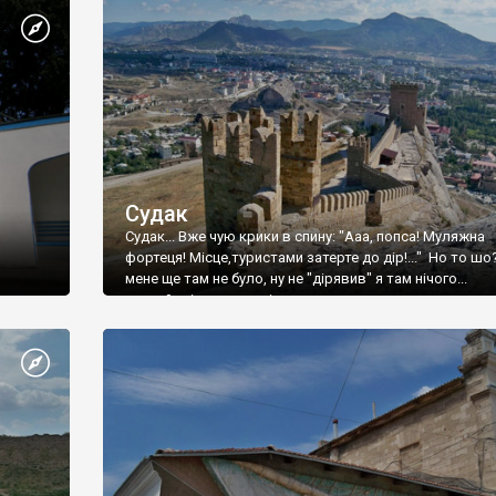
Судак
Судак... Вже чую крики в спину: "Ааа, попса! Муляжна
фортеця! Місце,туристами затерте до дір!..." Но то шо
мене ще там не було, ну не "дірявив" я там нічого...
принаймні до цього літа.