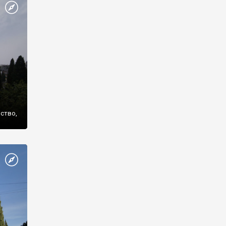
же
нство,