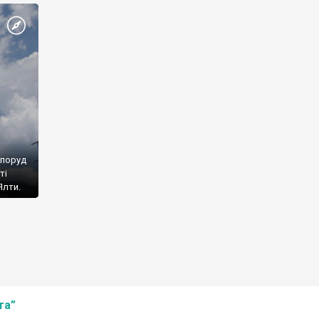
споруд
ті
Ялти.
та”