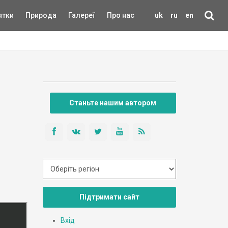
ятки
Природа
Галереї
Про нас
uk
ru
en
Станьте нашим автором
Підтримати сайт
Вхід