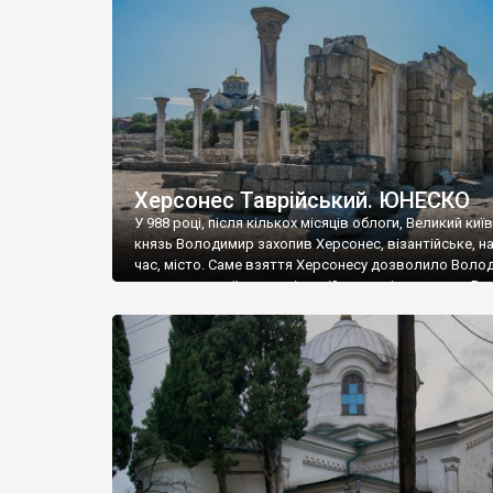
музею «Новгородський музей-заповідник» сотні арт
візантійської доби. Раритети викрадені з фондів об’
культурної спадщини ЮНЕСКО «Херсонеса Таврійсько
Офіційно – на виставку «Золото Візантії», але експер
влада в Україні вважають це лише […]
Херсонес Таврійський. ЮНЕСКО
У 988 році, після кількох місяців облоги, Великий киї
князь Володимир захопив Херсонес, візантійське, на
час, місто. Саме взяття Херсонесу дозволило Воло
диктувати свої умови візантійському імператору Вас
та одружитися з його дочкою Ганною. Цього ж року,
Херсонесі Володимир-язичник, став Василем-
християнином. А потім було Хрещення Русі. На честь
Херсонесу Таврійського названо місто […]