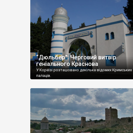
“Дюльбер”. Черговий витвір
геніального Краснова
У Кореїзі розташовано декілька відомих Кримських
палаців.