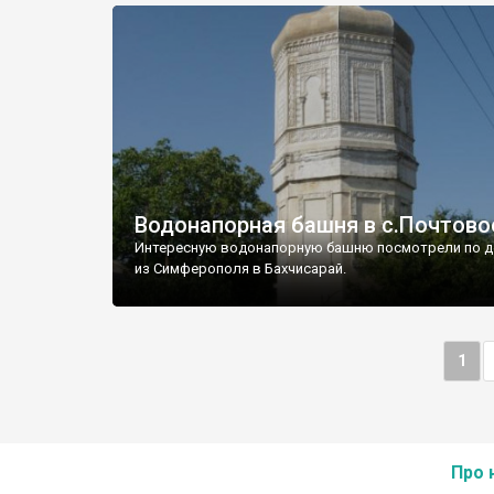
Водонапорная башня в с.Почтово
Интересную водонапорную башню посмотрели по д
из Симферополя в Бахчисарай.
1
Про 