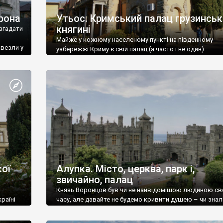
рона
Утьос. Кримський палац грузинськ
княгині
згадати
Майже у кожному населеному пункті на південному
ивезли у
узбережжі Криму є свій палац (а часто і не один).
ої
Алупка. Місто, церква, парк і,
звичайно, палац
Князь Воронцов був чи не найвідомішою людиною св
раїні
часу, але давайте не будемо кривити душею – чи знал
це прізвище до відвідин Алупки? Мабуть все таки ні.