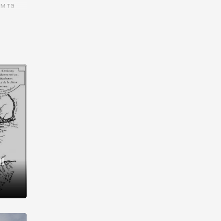
им та
ора і
є
го типу,
ей-
рний
ста:
 райони
від 2
I
і,
рукти,
 котрі