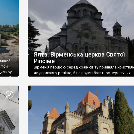
ефактів
називаються «повстяками» (postaki)…” “Вино. Крим
єкту
виробляє відмінне вино і його вдосталь: воно все ду
го».
легке біле і дуже […]
ти та
Ялта. Вірменська церква Святої
Ріпсіме
вський
 той
Вірменія першою серед країн світу прийняла христия
димиру
як державну релігію, й на подив багатьох пересічних
илю ІІ,
українців, які усіх кавказців вважають мусульманами,
 в
вірмени є відданими вірянами Христа