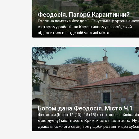
Феодосія. Пагорб Карантинний
Головна памятка Феодосії - Генуезька фортеця знах
в старому районі - на Карантинному пагорбі, який
підноситься в південній частині міста.
Богом дана Феодосія. Місто Ч.1
Феодосія (Кафа-12 (13) -15 (18) ст) - одне з найцікаві
мою думку) міст всього Кримського півострова .Ну,
думка в кожного своя, тому щоби розвіяти цей субєк
запрошую відвідати це