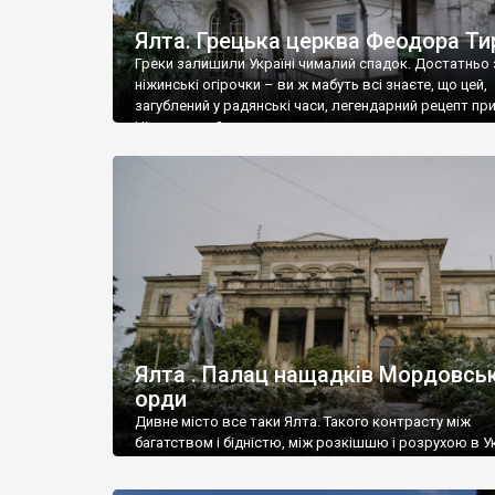
Ялта. Грецька церква Феодора Ти
Греки залишили Україні чималий спадок. Достатньо 
ніжинські огірочки – ви ж мабуть всі знаєте, що цей,
загублений у радянські часи, легендарний рецепт пр
Ніжин греки?
Ялта . Палац нащадків Мордовськ
орди
Дивне місто все таки Ялта. Такого контрасту між
багатством і бідністю, між розкішшю і розрухою в Ук
більше не знайдеш.