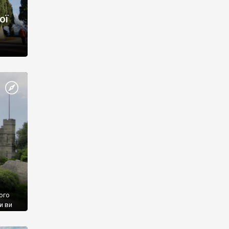
ої
ого
и ви