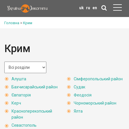
uk
ru
en
Головна
>
Крим
Крим
Алушта
Сімферопольський район
Бахчисарайський район
Судак
Євпаторія
Феодосія
Керч
Чорноморський район
Красноперекопський
Ялта
район
Севастополь