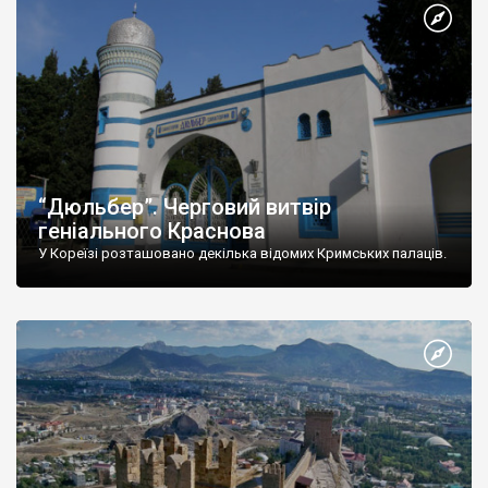
“Дюльбер”. Черговий витвір
геніального Краснова
У Кореїзі розташовано декілька відомих Кримських палаців.