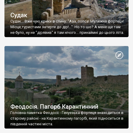
Судак
Судак... Вже чую крики в спину: "Ааа, попса! Муляжна фортеця!
Місце,туристами затерте до дір!..." Но то шо? А мене ще там
не було, ну не "дірявив" я там нічого... принаймні до цього літа.
Феодосія. Пагорб Карантинний
Головна памятка Феодосії - Генуезька фортеця знаходиться в
старому районі - на Карантинному пагорбі, який підноситься в
південній частині міста.