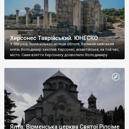
Херсонес Таврійський. ЮНЕСКО
У 988 році, після кількох місяців облоги, Великий київський
князь Володимир захопив Херсонес, візантійське, на той час,
місто. Саме взяття Херсонесу дозволило Володимиру
диктувати свої умови візантійському імператору Василю ІІ, та
одружитися з його дочкою Ганною. Цього ж року, в
Херсонесі Володимир-язичник, став Василем-християнином.
А потім було Хрещення Русі. На честь Херсонесу Таврійського
названо місто […]
Ялта. Вірменська церква Святої Ріпсіме