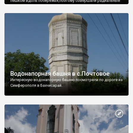
пешком вдоль побережья,поэтому совершали радиальные
вылазки из Оленевки.
Водонапорная башня в с.Почтовое
Интересную водонапорную башню посмотрели по дороге из
Симферополя в Бахчисарай.