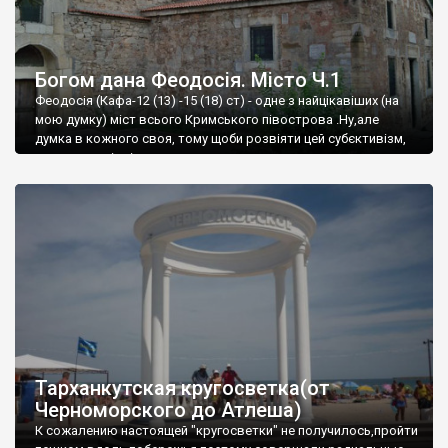
Богом дана Феодосія. Місто Ч.1
Феодосія (Кафа-12 (13) -15 (18) ст) - одне з найцікавіших (на
мою думку) міст всього Кримського півострова .Ну,але
думка в кожного своя, тому щоби розвіяти цей субєктивізм,
запрошую відвідати це
Тарханкутская кругосветка(от
Черноморского до Атлеша)
К сожалению настоящей "кругосветки" не получилось,пройти