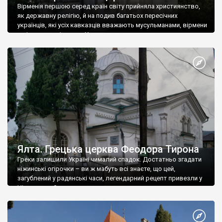
Вірменія першою серед країн світу прийняла християнство,
як державну релігію, й на подив багатьох пересічних
українців, які усіх кавказців вважають мусульманами, вірмени
є відданими вірянами Христа
Ялта. Грецька церква Феодора Тирона
Греки залишили Україні чималий спадок. Достатньо згадати
ніжинські огірочки – ви ж мабуть всі знаєте, що цей,
загублений у радянські часи, легендарний рецепт привезли у
Ніжин греки?