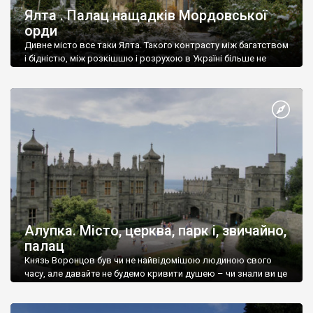
Ялта . Палац нащадків Мордовської
орди
Дивне місто все таки Ялта. Такого контрасту між багатством
і бідністю, між розкішшю і розрухою в Україні більше не
знайдеш.
Алупка. Місто, церква, парк і, звичайно,
палац
Князь Воронцов був чи не найвідомішою людиною свого
часу, але давайте не будемо кривити душею – чи знали ви це
прізвище до відвідин Алупки? Мабуть все таки ні.