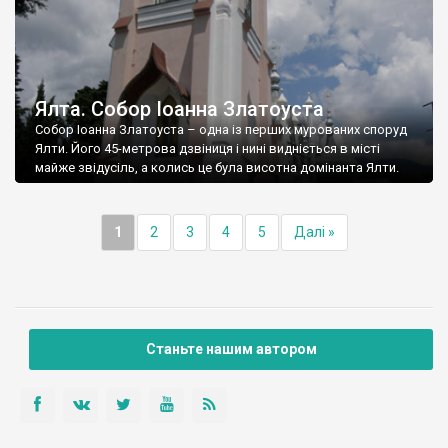
Ялта. Собор Іоанна Златоуста
Собор Іоанна Златоуста – одна із перших мурованих споруд
Ялти. Його 45-метрова дзвіниця і нині видніється в місті
майже звідусіль, а колись це була висотна домінанта Ялти.
1
2
3
4
5
Далі »
Станьте нашим автором