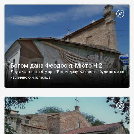
Богом дана Феодосія. Місто Ч.2
Друга частина звіту про "Богом дану" Феодосію буде не менш
насиченою ніж перша.