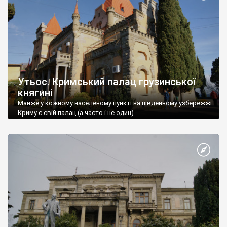
Утьос. Кримський палац грузинської
княгині
Майже у кожному населеному пункті на південному узбережжі
Криму є свій палац (а часто і не один).