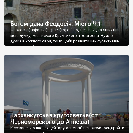
Богом дана Феодосія. Місто Ч.1
Феодосія (Кафа-12 (13) -15 (18) ст) - одне з найцікавіших (на
мою думку) міст всього Кримського півострова .Ну,але
думка в кожного своя, тому щоби розвіяти цей субєктивізм,
запрошую відвідати це
Тарханкутская кругосветка(от
Черноморского до Атлеша)
К сожалению настоящей "кругосветки" не получилось,пройти