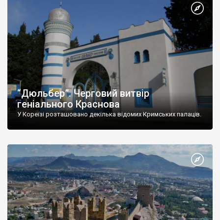
“Дюльбер”. Черговий витвір
геніального Краснова
У Кореїзі розташовано декілька відомих Кримських палаців.