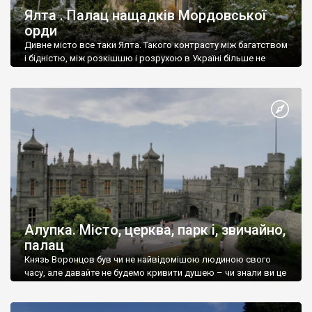
Ялта . Палац нащадків Мордовської
орди
Дивне місто все таки Ялта. Такого контрасту між багатством
і бідністю, між розкішшю і розрухою в Україні більше не
знайдеш.
Алупка. Місто, церква, парк і, звичайно,
палац
Князь Воронцов був чи не найвідомішою людиною свого
часу, але давайте не будемо кривити душею – чи знали ви це
прізвище до відвідин Алупки? Мабуть все таки ні.