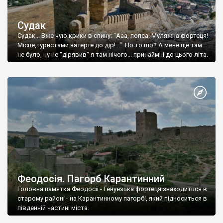
Судак
Судак... Вже чую крики в спину: "Ааа, попса! Муляжна фортеця!
Місце,туристами затерте до дір!..." Но то шо? А мене ще там
не було, ну не "дірявив" я там нічого... принаймні до цього літа.
Феодосія. Пагорб Карантинний
Головна памятка Феодосії - Генуезька фортеця знаходиться в
старому районі - на Карантинному пагорбі, який підноситься в
південній частині міста.