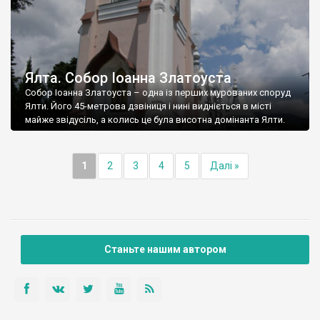
Ялта. Собор Іоанна Златоуста
Собор Іоанна Златоуста – одна із перших мурованих споруд
Ялти. Його 45-метрова дзвіниця і нині видніється в місті
майже звідусіль, а колись це була висотна домінанта Ялти.
1
2
3
4
5
Далі »
Станьте нашим автором