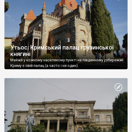
Утьос. Кримський палац грузинської
княгині
Майже у кожному населеному пункті на південному узбережжі
Криму є свій палац (а часто і не один).