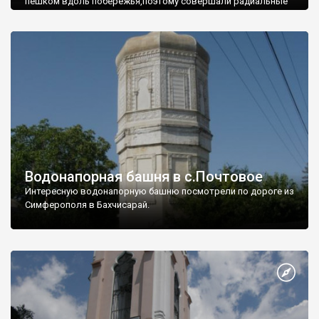
пешком вдоль побережья,поэтому совершали радиальные
вылазки из Оленевки.
Водонапорная башня в с.Почтовое
Интересную водонапорную башню посмотрели по дороге из
Симферополя в Бахчисарай.