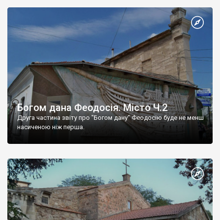
Богом дана Феодосія. Місто Ч.2
Друга частина звіту про "Богом дану" Феодосію буде не менш
насиченою ніж перша.