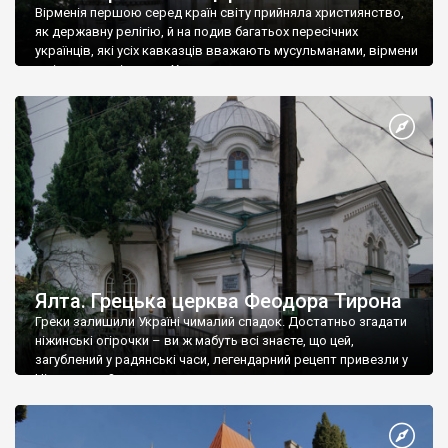
Вірменія першою серед країн світу прийняла християнство,
як державну релігію, й на подив багатьох пересічних
українців, які усіх кавказців вважають мусульманами, вірмени
є відданими вірянами Христа
Ялта. Грецька церква Феодора Тирона
Греки залишили Україні чималий спадок. Достатньо згадати
ніжинські огірочки – ви ж мабуть всі знаєте, що цей,
загублений у радянські часи, легендарний рецепт привезли у
Ніжин греки?