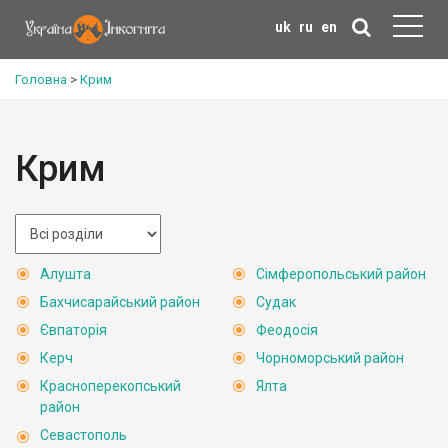
uk
ru
en
Головна
>
Крим
Крим
Алушта
Сімферопольський район
Бахчисарайський район
Судак
Євпаторія
Феодосія
Керч
Чорноморський район
Красноперекопський
Ялта
район
Севастополь