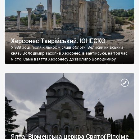
Херсонес Таврійський. ЮНЕСКО
У 988 році, після кількох місяців облоги, Великий київський
князь Володимир захопив Херсонес, візантійське, на той час,
місто. Саме взяття Херсонесу дозволило Володимиру
диктувати свої умови візантійському імператору Василю ІІ, та
одружитися з його дочкою Ганною. Цього ж року, в
Херсонесі Володимир-язичник, став Василем-християнином.
А потім було Хрещення Русі. На честь Херсонесу Таврійського
названо місто […]
Ялта. Вірменська церква Святої Ріпсіме