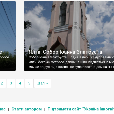
е
Ялта. Собор Іоанна Златоуста
ороге
Собор Іоанна Златоуста – одна із перших мурованих 
Ялти. Його 45-метрова дзвіниця і нині видніється в міс
майже звідусіль, а колись це була висотна домінанта 
2
3
4
5
Далі »
нас
Стати автором
Підтримати сайт “Україна Інкогні