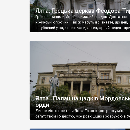
Ялта. Грецька церква Феодора Ти
Греки залишили Україні чималий спадок. Достатньо 
ніжинські огірочки – ви ж мабуть всі знаєте, що цей,
загублений у радянські часи, легендарний рецепт пр
Ніжин греки?
Ялта . Палац нащадків Мордовськ
орди
Дивне місто все таки Ялта. Такого контрасту між
багатством і бідністю, між розкішшю і розрухою в Ук
більше не знайдеш.