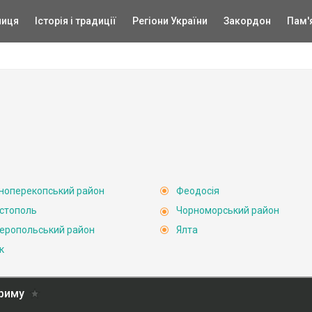
ниця
Історія і традиції
Регіони України
Закордон
Пам'
ноперекопський район
Феодосія
стополь
Чорноморський район
еропольський район
Ялта
к