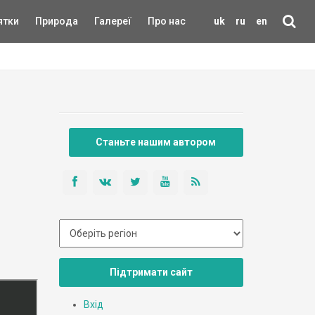
ятки
Природа
Галереї
Про нас
uk
ru
en
Станьте нашим автором
Підтримати сайт
Вхід