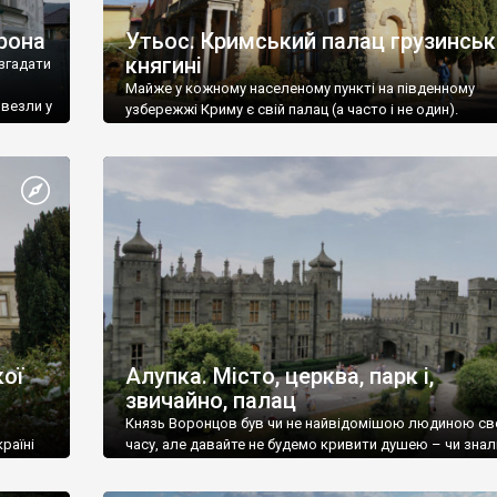
рона
Утьос. Кримський палац грузинськ
княгині
згадати
Майже у кожному населеному пункті на південному
ивезли у
узбережжі Криму є свій палац (а часто і не один).
ої
Алупка. Місто, церква, парк і,
звичайно, палац
Князь Воронцов був чи не найвідомішою людиною св
раїні
часу, але давайте не будемо кривити душею – чи знал
це прізвище до відвідин Алупки? Мабуть все таки ні.