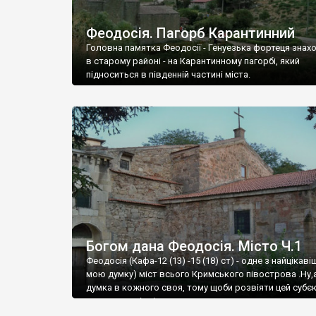
Феодосія. Пагорб Карантинний
Головна памятка Феодосії - Генуезька фортеця знах
в старому районі - на Карантинному пагорбі, який
підноситься в південній частині міста.
Богом дана Феодосія. Місто Ч.1
Феодосія (Кафа-12 (13) -15 (18) ст) - одне з найцікаві
мою думку) міст всього Кримського півострова .Ну,
думка в кожного своя, тому щоби розвіяти цей субєк
запрошую відвідати це