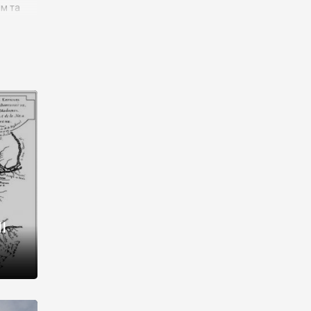
им та
ора і
є
го типу,
ей-
рний
ста:
 райони
від 2
I
і,
рукти,
 котрі