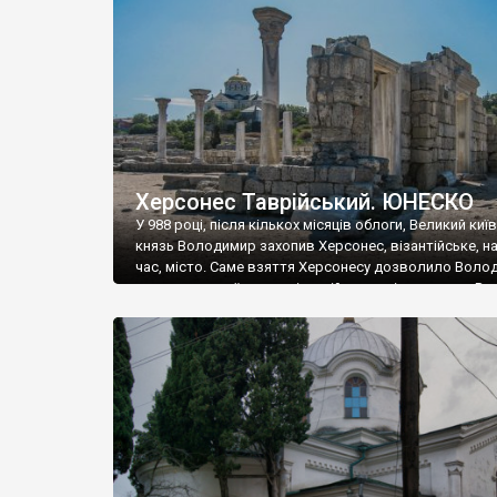
музею «Новгородський музей-заповідник» сотні арт
візантійської доби. Раритети викрадені з фондів об’
культурної спадщини ЮНЕСКО «Херсонеса Таврійсько
Офіційно – на виставку «Золото Візантії», але експер
влада в Україні вважають це лише […]
Херсонес Таврійський. ЮНЕСКО
У 988 році, після кількох місяців облоги, Великий киї
князь Володимир захопив Херсонес, візантійське, на
час, місто. Саме взяття Херсонесу дозволило Воло
диктувати свої умови візантійському імператору Вас
та одружитися з його дочкою Ганною. Цього ж року,
Херсонесі Володимир-язичник, став Василем-
християнином. А потім було Хрещення Русі. На честь
Херсонесу Таврійського названо місто […]