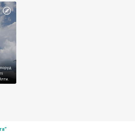
споруд
ті
Ялти.
та”