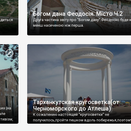
Богом дана Феодосія. Місто Ч.2
одиться
Друга частина звіту про "Богом дану" Феодосію буде 
менш насиченою ніж перша.
Тарханкутская кругосветка(от
Черноморского до Атлеша)
ших (на
але
К сожалению настоящей "кругосветки" не
тивізм,
получилось,пройти пешком вдоль побережья,поэтом
совершали радиальные вылазки из Оленевки.