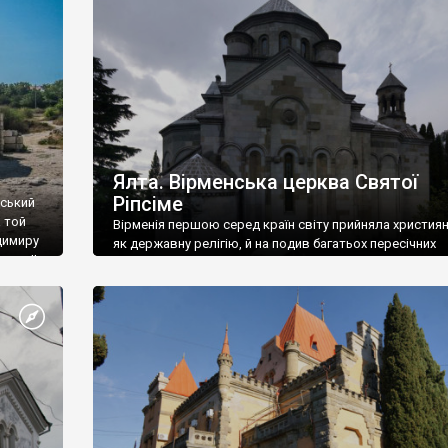
ефактів
називаються «повстяками» (postaki)…” “Вино. Крим
єкту
виробляє відмінне вино і його вдосталь: воно все ду
го».
легке біле і дуже […]
ти та
Ялта. Вірменська церква Святої
Ріпсіме
вський
 той
Вірменія першою серед країн світу прийняла христия
димиру
як державну релігію, й на подив багатьох пересічних
илю ІІ,
українців, які усіх кавказців вважають мусульманами,
 в
вірмени є відданими вірянами Христа