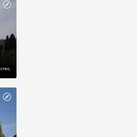
же
нство,