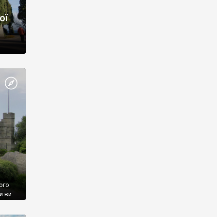
ої
ого
и ви