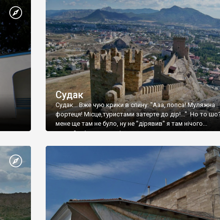
Судак
Судак... Вже чую крики в спину: "Ааа, попса! Муляжна
фортеця! Місце,туристами затерте до дір!..." Но то шо
мене ще там не було, ну не "дірявив" я там нічого...
принаймні до цього літа.