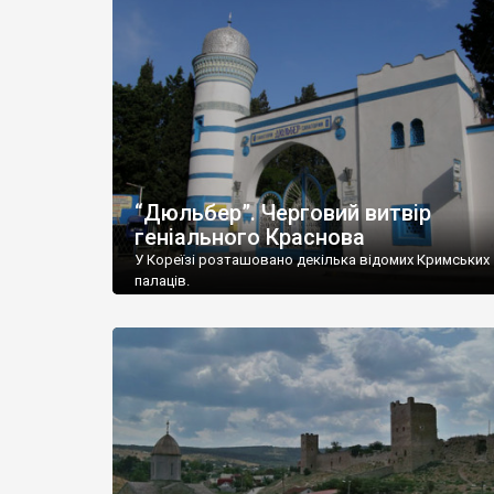
“Дюльбер”. Черговий витвір
геніального Краснова
У Кореїзі розташовано декілька відомих Кримських
палаців.