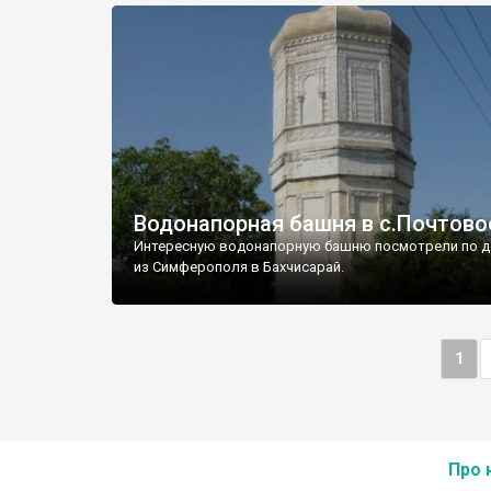
Водонапорная башня в с.Почтово
Интересную водонапорную башню посмотрели по д
из Симферополя в Бахчисарай.
1
Про 