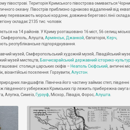
ому півострові. Територія Кримського півострова омивається Чорн
чного океану. Півострів приблизно однаково віддалений від екват
Криму переважають морські кордони, довжина берегової лінії склада
гіону складає 2135 тис. чоловік
ться на 14 районів. У Криму розташовано 16 міст, 56 селищ місько
– Сімферополь, Алушта,
Армянськ, Джанкой
, Євпаторія,
Керч
,
ють республіканське підпорядкування.
навчий музей, Сімферопольський художній музей, Лівадійський муз
ький музей мистецтв,
Бахчисарайський державний історико-культу
зташовані: столиця царських скіфів –
Неаполь Скіфський
, античні мі
ік, візантійські поселення: Горзувити,
Алустон
.
природних ландшафтів. Північна його частину займає степ; південні
овж південного узбережжя Кримських гір лежить прибережна смуга (
та, Алупка, Симеїз,
Гурзуф
, Місхор, Лівадія, Форос,
Алушта
.