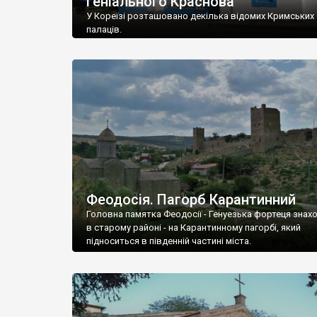
геніального Краснова
У Кореїзі розташовано декілька відомих Кримських
палаців.
Феодосія. Пагорб Карантинний
Головна памятка Феодосії - Генуезька фортеця знах
в старому районі - на Карантинному пагорбі, який
підноситься в південній частині міста.