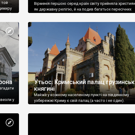
 той
Вірменія першою серед країн світу прийняла христия
димиру
як державну релігію, й на подив багатьох пересічних
илю ІІ,
українців, які усіх кавказців вважають мусульманами,
 в
вірмени є відданими вірянами Христа
рона
Утьос. Кримський палац грузинськ
княгині
згадати
Майже у кожному населеному пункті на південному
ивезли у
узбережжі Криму є свій палац (а часто і не один).