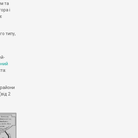
им та
ора і
є
го типу,
ей-
рний
ста:
 райони
від 2