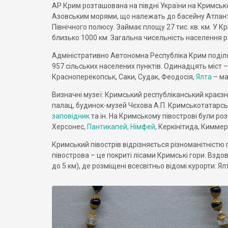
АР Крим розташована на півдні України на Кримськ
Азовським морями, що належать до басейну Атланти
Північного полюсу. Займає площу 27 тис. кв. км. У 
близько 1000 км. Загальна чисельність населення ре
Адміністративно Автономна Республіка Крим поділяє
957 сільських населених пунктів. Одинадцять міст 
Красноперекопськ, Саки, Судак, Феодосія,
Ялта
– ма
Визначні музеї: Кримський республіканський краєз
палац, будинок-музей Чєхова А.П. Кримськотатарс
заповідник
та ін. На Кримському півострові були ро
Херсонес,
Пантикапей, Німфей
, Керкінітида, Киммер
Кримський півострів відрізняється різноманітністю 
півострова – це покриті лісами Кримські гори. Взд
до 5 км), де розміщені всесвітньо відомі курорти: Ял