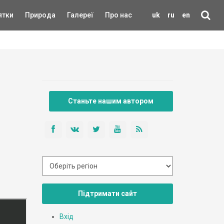
ятки
Природа
Галереї
Про нас
uk
ru
en
Станьте нашим автором
Підтримати сайт
Вхід