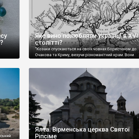
есу
Яке вино полюбляли українці в XVII
?
столітті?
“Козаки спускаються на своїх човнах Бористеном до
Очакова та Криму, везучи різноманітний крам. Вони
,
продають шкіри, тютюн (kasak-tutun), мотузки, конопл
Ще у
полотно, вугілля, рибу, а купують сіль, вина, сушені ф
авного
олію, мило, ладан, кінське спорядження, овечі тулупи,
ефактів
називаються «повстяками» (postaki)…” “Вино. Крим
єкту
виробляє відмінне вино і його вдосталь: воно все ду
го».
легке біле і дуже […]
ти та
Ялта. Вірменська церква Святої
Ріпсіме
вський