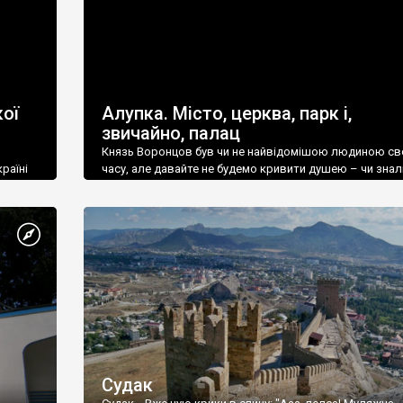
ої
Алупка. Місто, церква, парк і,
звичайно, палац
Князь Воронцов був чи не найвідомішою людиною св
раїні
часу, але давайте не будемо кривити душею – чи знал
це прізвище до відвідин Алупки? Мабуть все таки ні.
Судак