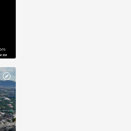
ого
и ви