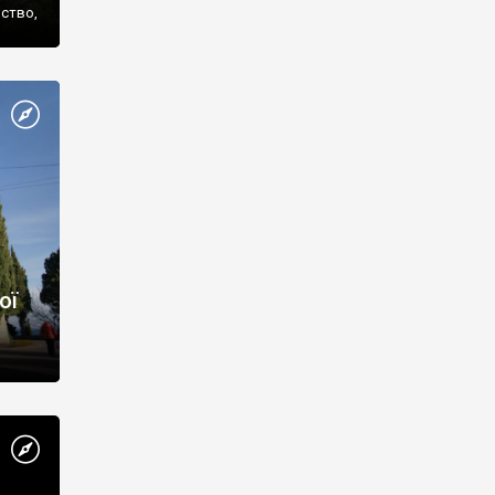
нство,
ої