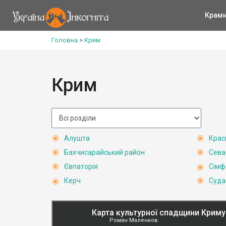
Крам
Головна
>
Крим
Крим
Алушта
Крас
Бахчисарайський район
Сева
Євпаторія
Сімф
Керч
Суда