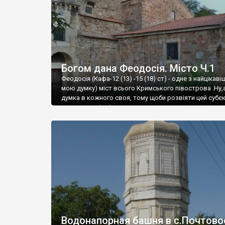
Богом дана Феодосія. Місто Ч.1
Феодосія (Кафа-12 (13) -15 (18) ст) - одне з найцікаві
мою думку) міст всього Кримського півострова .Ну,
думка в кожного своя, тому щоби розвіяти цей субєк
запрошую відвідати це
Водонапорная башня в с.Почтово