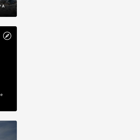
? А
не