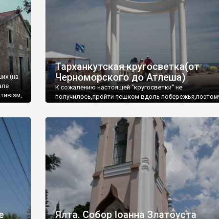
Тарханкутская кругосветка(от
Черноморского до Атлеша)
ших (на
але
К сожалению настоящей "кругосветки" не
тивізм,
получилось,пройти пешком вдоль побережья,поэтом
совершали радиальные вылазки из Оленевки.
е
Ялта. Собор Іоанна Златоуста