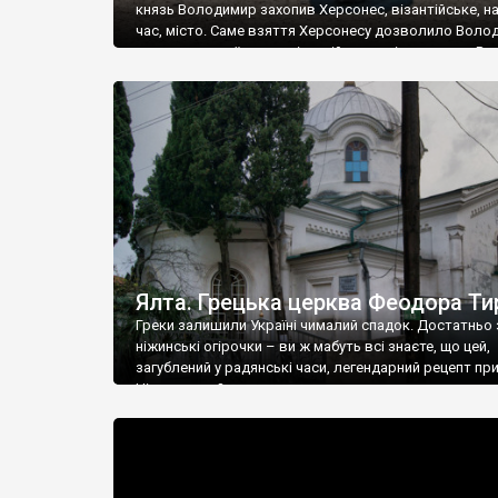
князь Володимир захопив Херсонес, візантійське, на
час, місто. Саме взяття Херсонесу дозволило Воло
диктувати свої умови візантійському імператору Вас
та одружитися з його дочкою Ганною. Цього ж року,
Херсонесі Володимир-язичник, став Василем-
християнином. А потім було Хрещення Русі. На честь
Херсонесу Таврійського названо місто […]
Ялта. Грецька церква Феодора Ти
Греки залишили Україні чималий спадок. Достатньо 
ніжинські огірочки – ви ж мабуть всі знаєте, що цей,
загублений у радянські часи, легендарний рецепт пр
Ніжин греки?