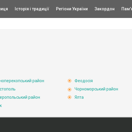
ниця
Історія і традиції
Регіони України
Закордон
Пам'
ноперекопський район
Феодосія
стополь
Чорноморський район
еропольський район
Ялта
к