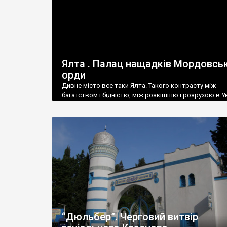
Ялта . Палац нащадків Мордовськ
орди
Дивне місто все таки Ялта. Такого контрасту між
багатством і бідністю, між розкішшю і розрухою в Ук
більше не знайдеш.
“Дюльбер”. Черговий витвір