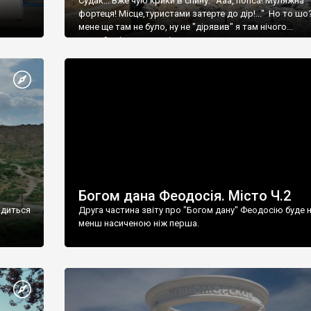
Судак... Вже чую крики в спину: "Ааа, попса! Муляжна
фортеця! Місце,туристами затерте до дір!..." Но то шо
мене ще там не було, ну не "дірявив" я там нічого...
принаймні до цього літа.
Богом дана Феодосія. Місто Ч.2
одиться
Друга частина звіту про "Богом дану" Феодосію буде 
менш насиченою ніж перша.