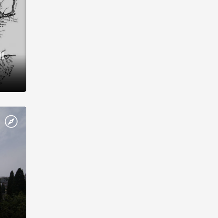
I
і,
рукти,
 котрі
же