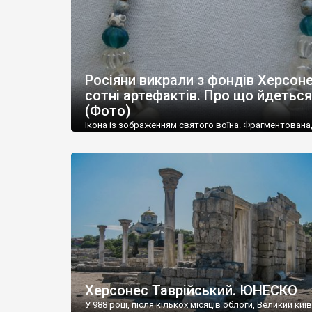
Росіяни викрали з фондів Херсон
сотні артефактів. Про що йдеться
(Фото)
Ікона із зображенням святого воїна. Фрагментована
втрачена нижня частина. Стеатит. XI-XII ст. Візантія. 
травні російські окупанти вивезли з Криму до держ
музею «Новгородський музей-заповідник» сотні арт
візантійської доби. Раритети викрадені з фондів об’
культурної спадщини ЮНЕСКО «Херсонеса Таврійсько
Офіційно – на виставку «Золото Візантії», але експер
влада в Україні вважають це лише […]
Херсонес Таврійський. ЮНЕСКО
У 988 році, після кількох місяців облоги, Великий киї