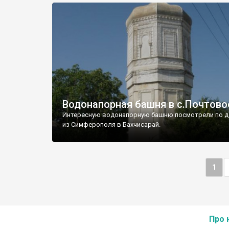
Водонапорная башня в с.Почтово
Интересную водонапорную башню посмотрели по д
из Симферополя в Бахчисарай.
1
Про 