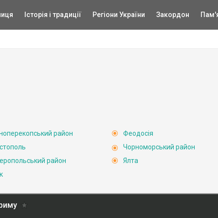
ниця
Історія і традиції
Регіони України
Закордон
Пам'
ноперекопський район
Феодосія
стополь
Чорноморський район
еропольський район
Ялта
к