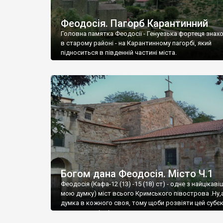
Феодосія. Пагорб Карантинний
Головна памятка Феодосії - Генуезька фортеця знах
в старому районі - на Карантинному пагорбі, який
підноситься в південній частині міста.
Богом дана Феодосія. Місто Ч.1
Феодосія (Кафа-12 (13) -15 (18) ст) - одне з найцікаві
мою думку) міст всього Кримського півострова .Ну,
думка в кожного своя, тому щоби розвіяти цей субєк
запрошую відвідати це