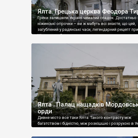
Ялта. Грецька церква Феодора Ти
Греки залишили Україні чималий спадок. Достатньо 
ніжинські огірочки – ви ж мабуть всі знаєте, що цей,
загублений у радянські часи, легендарний рецепт пр
Ніжин греки?
Ялта . Палац нащадків Мордовськ
орди
Дивне місто все таки Ялта. Такого контрасту між
багатством і бідністю, між розкішшю і розрухою в Ук
більше не знайдеш.