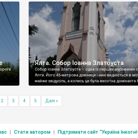
е
Ялта. Собор Іоанна Златоуста
ороге
Собор Іоанна Златоуста – одна із перших мурованих 
Ялти. Його 45-метрова дзвіниця і нині видніється в міс
майже звідусіль, а колись це була висотна домінанта 
2
3
4
5
Далі »
нас
Стати автором
Підтримати сайт “Україна Інкогні