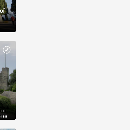
ої
ого
и ви