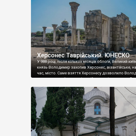
музею «Новгородський музей-заповідник» сотні арт
візантійської доби. Раритети викрадені з фондів об’
культурної спадщини ЮНЕСКО «Херсонеса Таврійсько
Офіційно – на виставку «Золото Візантії», але експер
влада в Україні вважають це лише […]
Херсонес Таврійський. ЮНЕСКО
У 988 році, після кількох місяців облоги, Великий киї
князь Володимир захопив Херсонес, візантійське, на
час, місто. Саме взяття Херсонесу дозволило Воло
диктувати свої умови візантійському імператору Вас
та одружитися з його дочкою Ганною. Цього ж року,
Херсонесі Володимир-язичник, став Василем-
християнином. А потім було Хрещення Русі. На честь
Херсонесу Таврійського названо місто […]