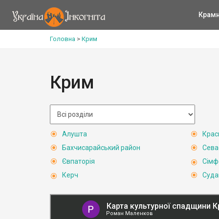
Крам
Головна
>
Крим
Крим
Алушта
Крас
Бахчисарайський район
Сева
Євпаторія
Сімф
Керч
Суда