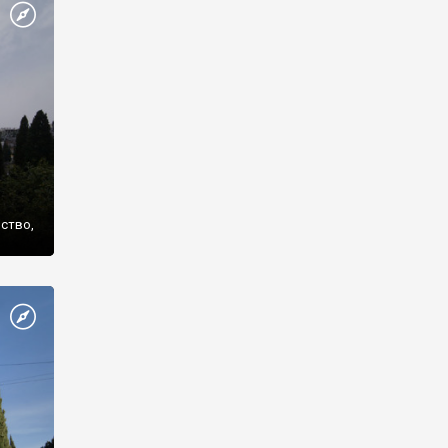
же
нство,