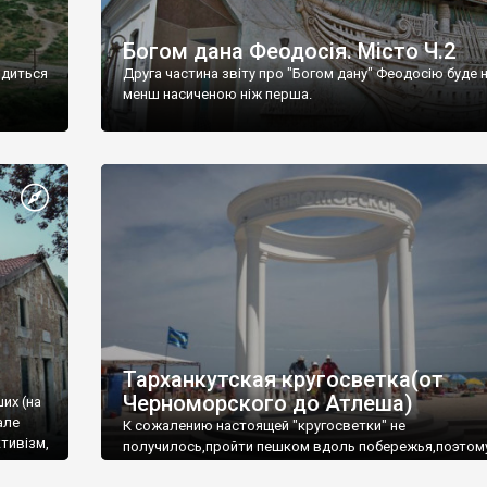
Богом дана Феодосія. Місто Ч.2
одиться
Друга частина звіту про "Богом дану" Феодосію буде 
менш насиченою ніж перша.
Тарханкутская кругосветка(от
Черноморского до Атлеша)
ших (на
але
К сожалению настоящей "кругосветки" не
тивізм,
получилось,пройти пешком вдоль побережья,поэтом
совершали радиальные вылазки из Оленевки.