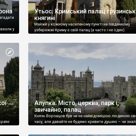
рона
Утьос. Кримський палац грузинськ
княгині
згадати
Майже у кожному населеному пункті на південному
ивезли у
узбережжі Криму є свій палац (а часто і не один).
ої
Алупка. Місто, церква, парк і,
звичайно, палац
Князь Воронцов був чи не найвідомішою людиною св
раїні
часу, але давайте не будемо кривити душею – чи знал
це прізвище до відвідин Алупки? Мабуть все таки ні.