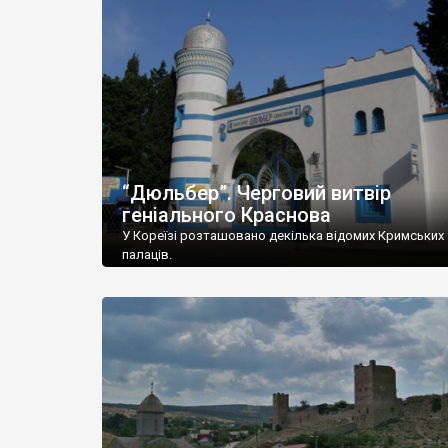
“Дюльбер”. Черговий витвір
геніального Краснова
У Кореїзі розташовано декілька відомих Кримських
палаців.