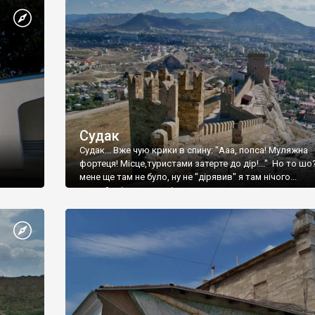
Судак
Судак... Вже чую крики в спину: "Ааа, попса! Муляжна
фортеця! Місце,туристами затерте до дір!..." Но то шо
мене ще там не було, ну не "дірявив" я там нічого...
принаймні до цього літа.