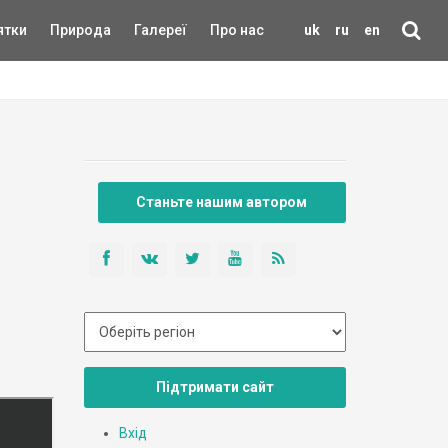
ятки
Природа
Галереї
Про нас
uk
ru
en
Станьте нашим автором
Підтримати сайт
Вхід