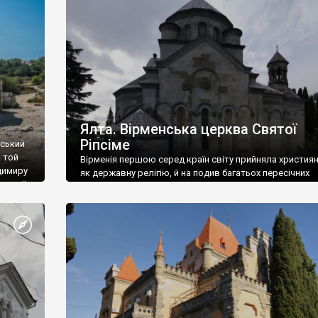
ефактів
називаються «повстяками» (postaki)…” “Вино. Крим
єкту
виробляє відмінне вино і його вдосталь: воно все ду
го».
легке біле і дуже […]
ти та
Ялта. Вірменська церква Святої
Ріпсіме
вський
 той
Вірменія першою серед країн світу прийняла христия
димиру
як державну релігію, й на подив багатьох пересічних
илю ІІ,
українців, які усіх кавказців вважають мусульманами,
 в
вірмени є відданими вірянами Христа