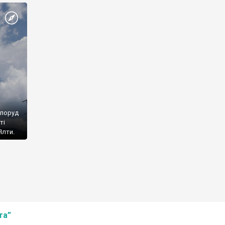
споруд
ті
Ялти.
та”