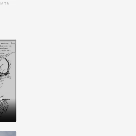
им та
ора і
є
го типу,
ей-
рний
ста:
 райони
від 2
I
і,
рукти,
 котрі