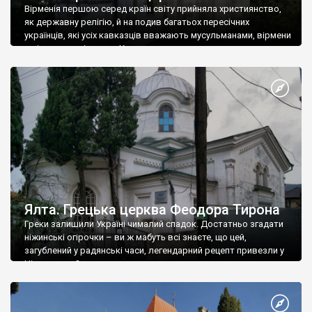
Вірменія першою серед країн світу прийняла християнство,
як державну релігію, й на подив багатьох пересічних
українців, які усіх кавказців вважають мусульманами, вірмени
є відданими вірянами Христа
Ялта. Грецька церква Феодора Тирона
Греки залишили Україні чималий спадок. Достатньо згадати
ніжинські огірочки – ви ж мабуть всі знаєте, що цей,
загублений у радянські часи, легендарний рецепт привезли у
Ніжин греки?