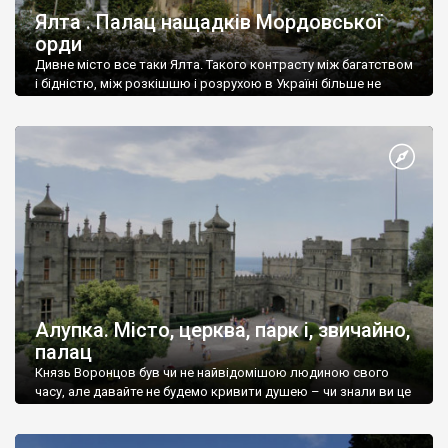
Ялта . Палац нащадків Мордовської
орди
Дивне місто все таки Ялта. Такого контрасту між багатством
і бідністю, між розкішшю і розрухою в Україні більше не
знайдеш.
Алупка. Місто, церква, парк і, звичайно,
палац
Князь Воронцов був чи не найвідомішою людиною свого
часу, але давайте не будемо кривити душею – чи знали ви це
прізвище до відвідин Алупки? Мабуть все таки ні.