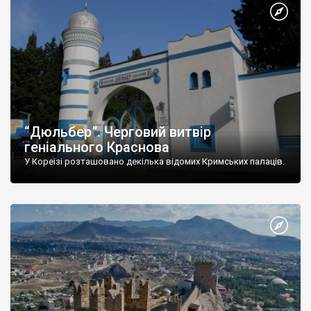
“Дюльбер”. Черговий витвір
геніального Краснова
У Кореїзі розташовано декілька відомих Кримських палаців.