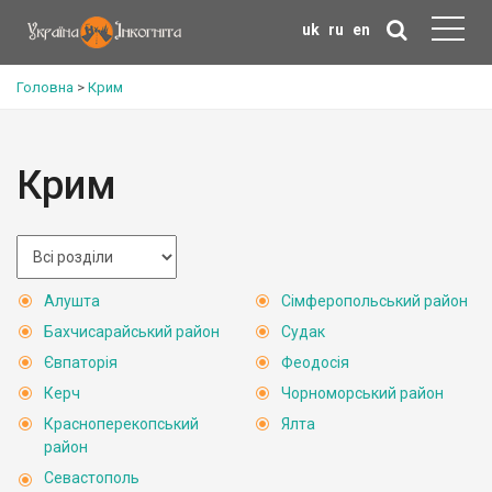
uk
ru
en
Головна
>
Крим
Крим
Алушта
Сімферопольський район
Бахчисарайський район
Судак
Євпаторія
Феодосія
Керч
Чорноморський район
Красноперекопський
Ялта
район
Севастополь