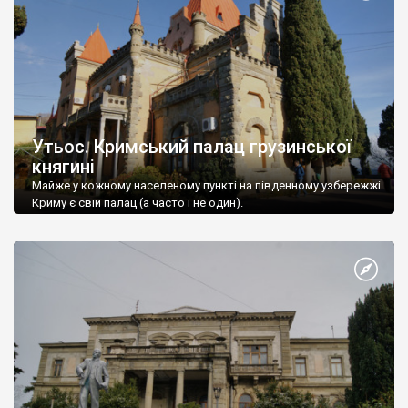
Утьос. Кримський палац грузинської
княгині
Майже у кожному населеному пункті на південному узбережжі
Криму є свій палац (а часто і не один).