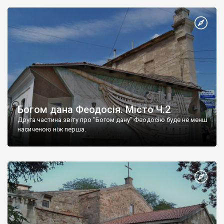
Богом дана Феодосія. Місто Ч.2
Друга частина звіту про "Богом дану" Феодосію буде не менш
насиченою ніж перша.