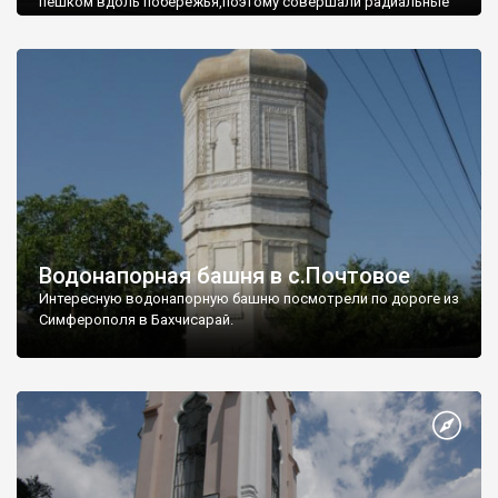
пешком вдоль побережья,поэтому совершали радиальные
вылазки из Оленевки.
Водонапорная башня в с.Почтовое
Интересную водонапорную башню посмотрели по дороге из
Симферополя в Бахчисарай.