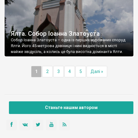
Ялта. Собор Іоанна Златоуста
Собор Іоанна Златоуста – одна із перших мурованих споруд
Ялти. Його 45-метрова дзвіниця і нині видніється в місті
майже звідусіль, а колись це була висотна домінанта Ялти.
1
2
3
4
5
Далі »
Станьте нашим автором