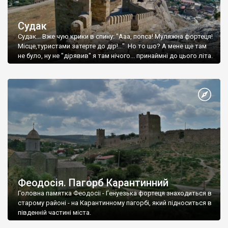
Судак
Судак... Вже чую крики в спину: "Ааа, попса! Муляжна фортеця!
Місце,туристами затерте до дір!..." Но то шо? А мене ще там
не було, ну не "дірявив" я там нічого... принаймні до цього літа.
Феодосія. Пагорб Карантинний
Головна памятка Феодосії - Генуезька фортеця знаходиться в
старому районі - на Карантинному пагорбі, який підноситься в
південній частині міста.