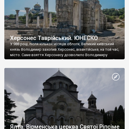
Херсонес Таврійський. ЮНЕСКО
У 988 році, після кількох місяців облоги, Великий київський
князь Володимир захопив Херсонес, візантійське, на той час,
місто. Саме взяття Херсонесу дозволило Володимиру
диктувати свої умови візантійському імператору Василю ІІ, та
одружитися з його дочкою Ганною. Цього ж року, в
Херсонесі Володимир-язичник, став Василем-християнином.
А потім було Хрещення Русі. На честь Херсонесу Таврійського
названо місто […]
Ялта. Вірменська церква Святої Ріпсіме