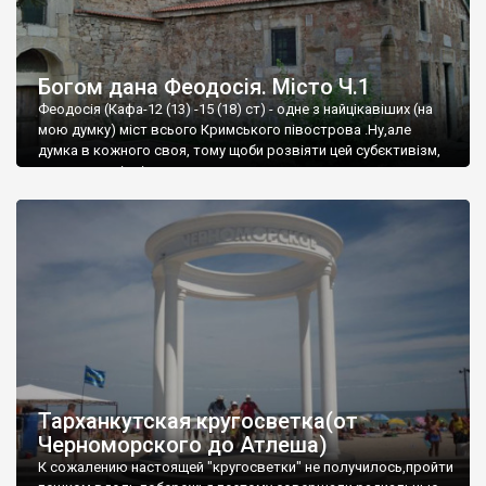
Богом дана Феодосія. Місто Ч.1
Феодосія (Кафа-12 (13) -15 (18) ст) - одне з найцікавіших (на
мою думку) міст всього Кримського півострова .Ну,але
думка в кожного своя, тому щоби розвіяти цей субєктивізм,
запрошую відвідати це
Тарханкутская кругосветка(от
Черноморского до Атлеша)
К сожалению настоящей "кругосветки" не получилось,пройти