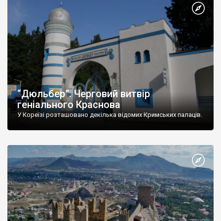
“Дюльбер”. Черговий витвір
геніального Краснова
У Кореїзі розташовано декілька відомих Кримських палаців.