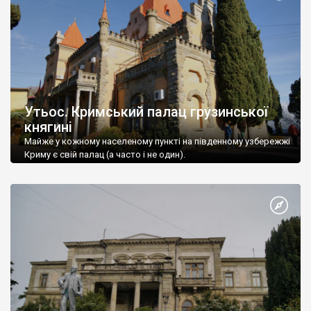
Утьос. Кримський палац грузинської
княгині
Майже у кожному населеному пункті на південному узбережжі
Криму є свій палац (а часто і не один).