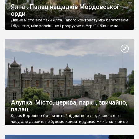
Ялта . Палац нащадків Мордовської
орди
Дивне місто все таки Ялта. Такого контрасту між багатством
і бідністю, між розкішшю і розрухою в Україні більше не
знайдеш.
Алупка. Місто, церква, парк і, звичайно,
палац
Князь Воронцов був чи не найвідомішою людиною свого
часу, але давайте не будемо кривити душею – чи знали ви це
прізвище до відвідин Алупки? Мабуть все таки ні.