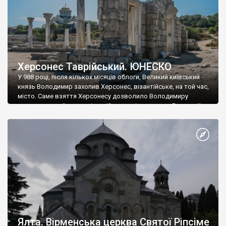
Херсонес Таврійський. ЮНЕСКО
У 988 році, після кількох місяців облоги, Великий київський
князь Володимир захопив Херсонес, візантійське, на той час,
місто. Саме взяття Херсонесу дозволило Володимиру
диктувати свої умови візантійському імператору Василю ІІ, та
одружитися з його дочкою Ганною. Цього ж року, в
Херсонесі Володимир-язичник, став Василем-християнином.
А потім було Хрещення Русі. На честь Херсонесу Таврійського
названо місто […]
Ялта. Вірменська церква Святої Ріпсіме