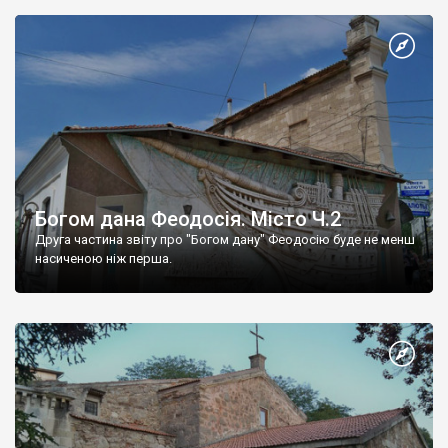
Богом дана Феодосія. Місто Ч.2
Друга частина звіту про "Богом дану" Феодосію буде не менш
насиченою ніж перша.