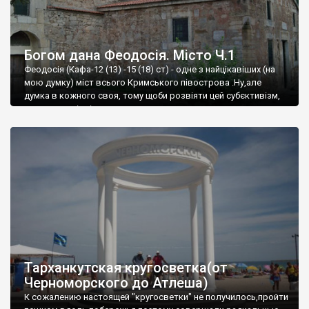
Богом дана Феодосія. Місто Ч.1
Феодосія (Кафа-12 (13) -15 (18) ст) - одне з найцікавіших (на
мою думку) міст всього Кримського півострова .Ну,але
думка в кожного своя, тому щоби розвіяти цей субєктивізм,
запрошую відвідати це
Тарханкутская кругосветка(от
Черноморского до Атлеша)
К сожалению настоящей "кругосветки" не получилось,пройти