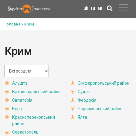
uk
ru
en
Головна
>
Крим
Крим
Алушта
Сімферопольський район
Бахчисарайський район
Судак
Євпаторія
Феодосія
Керч
Чорноморський район
Красноперекопський
Ялта
район
Севастополь