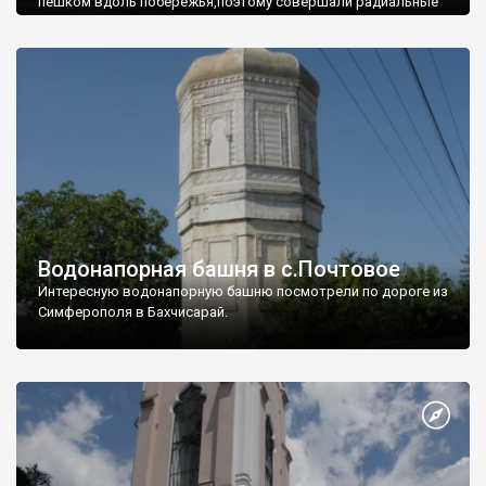
пешком вдоль побережья,поэтому совершали радиальные
вылазки из Оленевки.
Водонапорная башня в с.Почтовое
Интересную водонапорную башню посмотрели по дороге из
Симферополя в Бахчисарай.