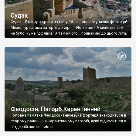
Судак
Судак... Вже чую крики в спину: "Ааа, попса! Муляжна фортеця!
Місце,туристами затерте до дір!..." Но то шо? А мене ще там
не було, ну не "дірявив" я там нічого... принаймні до цього літа.
Феодосія. Пагорб Карантинний
Головна памятка Феодосії - Генуезька фортеця знаходиться в
старому районі - на Карантинному пагорбі, який підноситься в
південній частині міста.