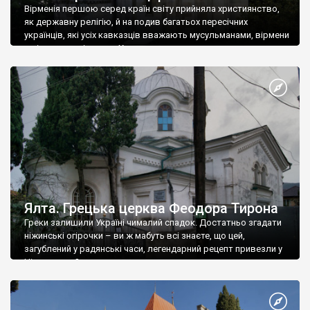
Вірменія першою серед країн світу прийняла християнство,
як державну релігію, й на подив багатьох пересічних
українців, які усіх кавказців вважають мусульманами, вірмени
є відданими вірянами Христа
Ялта. Грецька церква Феодора Тирона
Греки залишили Україні чималий спадок. Достатньо згадати
ніжинські огірочки – ви ж мабуть всі знаєте, що цей,
загублений у радянські часи, легендарний рецепт привезли у
Ніжин греки?