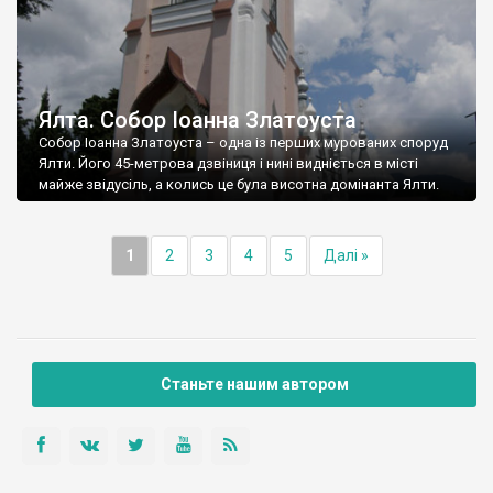
Ялта. Собор Іоанна Златоуста
Собор Іоанна Златоуста – одна із перших мурованих споруд
Ялти. Його 45-метрова дзвіниця і нині видніється в місті
майже звідусіль, а колись це була висотна домінанта Ялти.
1
2
3
4
5
Далі »
Станьте нашим автором