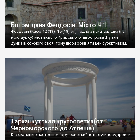
Богом дана Феодосія. Місто Ч.1
Феодосія (Кафа-12 (13) -15 (18) ст) - одне з найцікавіших (на
мою думку) міст всього Кримського півострова .Ну,але
думка в кожного своя, тому щоби розвіяти цей субєктивізм,
запрошую відвідати це
Тарханкутская кругосветка(от
Черноморского до Атлеша)
К сожалению настоящей "кругосветки" не получилось,пройти