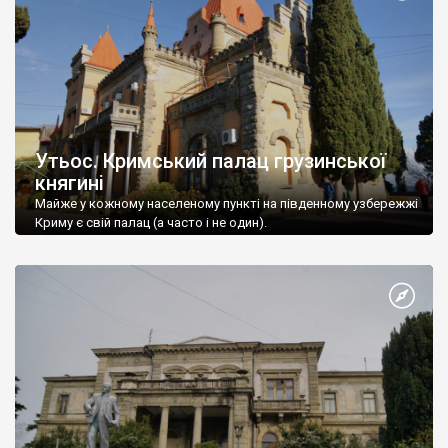
Утьос. Кримський палац грузинської
княгині
Майже у кожному населеному пункті на південному узбережжі
Криму є свій палац (а часто і не один).