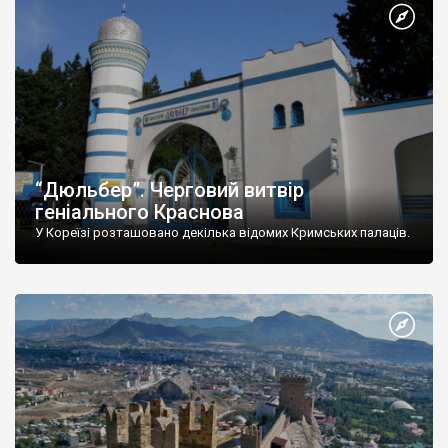
“Дюльбер”. Черговий витвір
геніального Краснова
У Кореїзі розташовано декілька відомих Кримських палаців.