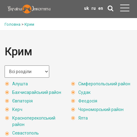
uk
ru
en
Головна
>
Крим
Крим
Алушта
Сімферопольський район
Бахчисарайський район
Судак
Євпаторія
Феодосія
Керч
Чорноморський район
Красноперекопський
Ялта
район
Севастополь