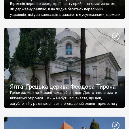
Вірменія першою серед країн світу прийняла християнство,
як державну релігію, й на подив багатьох пересічних
українців, які усіх кавказців вважають мусульманами, вірмени
є відданими вірянами Христа
Ялта. Грецька церква Феодора Тирона
Греки залишили Україні чималий спадок. Достатньо згадати
ніжинські огірочки – ви ж мабуть всі знаєте, що цей,
загублений у радянські часи, легендарний рецепт привезли у
Ніжин греки?