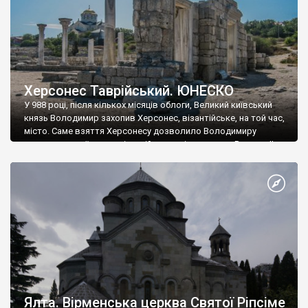
Херсонес Таврійський. ЮНЕСКО
У 988 році, після кількох місяців облоги, Великий київський
князь Володимир захопив Херсонес, візантійське, на той час,
місто. Саме взяття Херсонесу дозволило Володимиру
диктувати свої умови візантійському імператору Василю ІІ, та
одружитися з його дочкою Ганною. Цього ж року, в
Херсонесі Володимир-язичник, став Василем-християнином.
А потім було Хрещення Русі. На честь Херсонесу Таврійського
названо місто […]
Ялта. Вірменська церква Святої Ріпсіме