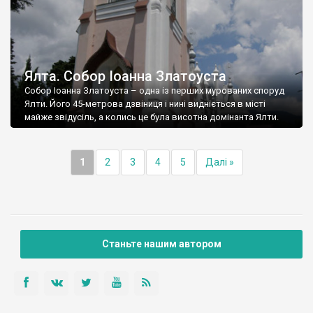
Ялта. Собор Іоанна Златоуста
Собор Іоанна Златоуста – одна із перших мурованих споруд
Ялти. Його 45-метрова дзвіниця і нині видніється в місті
майже звідусіль, а колись це була висотна домінанта Ялти.
1
2
3
4
5
Далі »
Станьте нашим автором