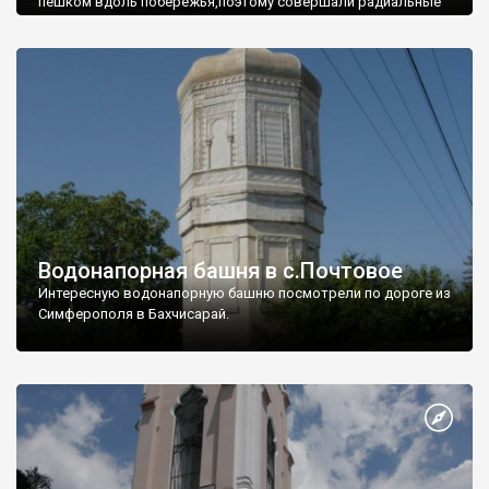
пешком вдоль побережья,поэтому совершали радиальные
вылазки из Оленевки.
Водонапорная башня в с.Почтовое
Интересную водонапорную башню посмотрели по дороге из
Симферополя в Бахчисарай.