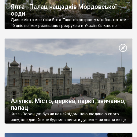
Ялта . Палац нащадків Мордовської
орди
Дивне місто все таки Ялта. Такого контрасту між багатством
і бідністю, між розкішшю і розрухою в Україні більше не
знайдеш.
Алупка. Місто, церква, парк і, звичайно,
палац
Князь Воронцов був чи не найвідомішою людиною свого
часу, але давайте не будемо кривити душею – чи знали ви це
прізвище до відвідин Алупки? Мабуть все таки ні.