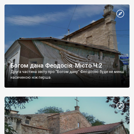
Богом дана Феодосія. Місто Ч.2
Друга частина звіту про "Богом дану" Феодосію буде не менш
насиченою ніж перша.