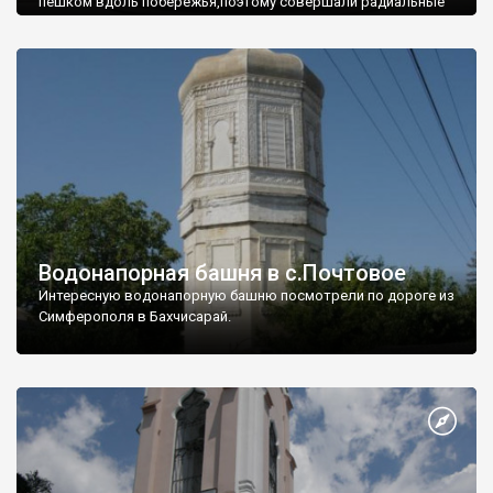
пешком вдоль побережья,поэтому совершали радиальные
вылазки из Оленевки.
Водонапорная башня в с.Почтовое
Интересную водонапорную башню посмотрели по дороге из
Симферополя в Бахчисарай.