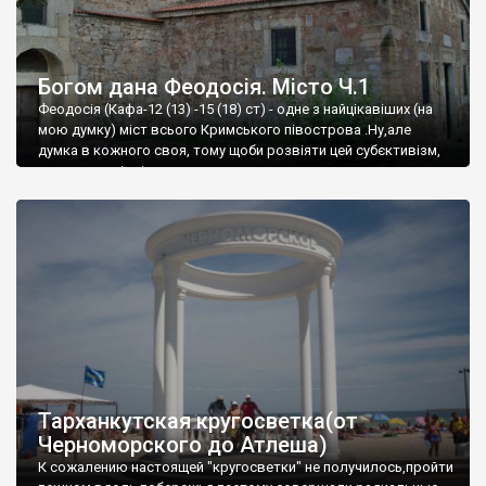
Богом дана Феодосія. Місто Ч.1
Феодосія (Кафа-12 (13) -15 (18) ст) - одне з найцікавіших (на
мою думку) міст всього Кримського півострова .Ну,але
думка в кожного своя, тому щоби розвіяти цей субєктивізм,
запрошую відвідати це
Тарханкутская кругосветка(от
Черноморского до Атлеша)
К сожалению настоящей "кругосветки" не получилось,пройти