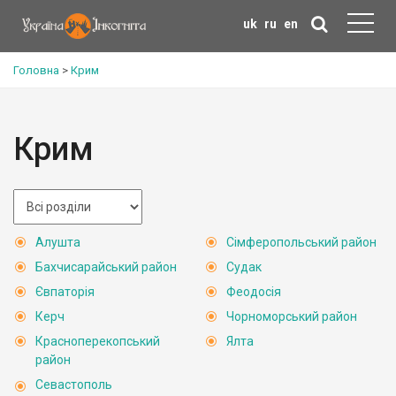
uk
ru
en
Головна
>
Крим
Крим
Алушта
Сімферопольський район
Бахчисарайський район
Судак
Євпаторія
Феодосія
Керч
Чорноморський район
Красноперекопський
Ялта
район
Севастополь