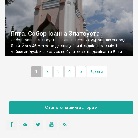
Ялта. Собор Іоанна Златоуста
Собор Іоанна Златоуста – одна із перших мурованих споруд
Ялти. Його 45-метрова дзвіниця і нині видніється в місті
майже звідусіль, а колись це була висотна домінанта Ялти.
1
2
3
4
5
Далі »
Станьте нашим автором