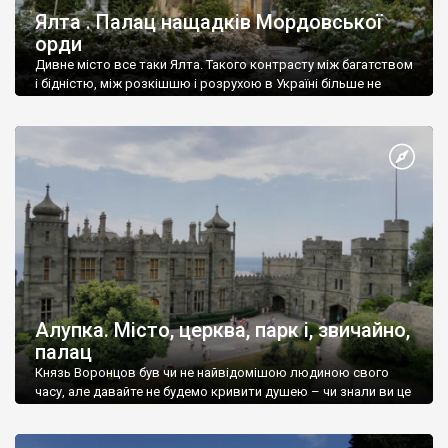
Ялта . Палац нащадків Мордовської
орди
Дивне місто все таки Ялта. Такого контрасту між багатством
і бідністю, між розкішшю і розрухою в Україні більше не
знайдеш.
Алупка. Місто, церква, парк і, звичайно,
палац
Князь Воронцов був чи не найвідомішою людиною свого
часу, але давайте не будемо кривити душею – чи знали ви це
прізвище до відвідин Алупки? Мабуть все таки ні.