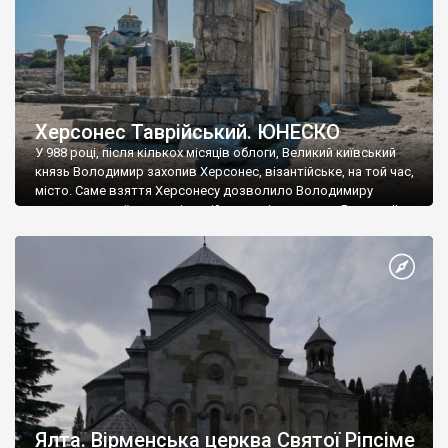
Херсонес Таврійський. ЮНЕСКО
У 988 році, після кількох місяців облоги, Великий київський
князь Володимир захопив Херсонес, візантійське, на той час,
місто. Саме взяття Херсонесу дозволило Володимиру
диктувати свої умови візантійському імператору Василю ІІ, та
одружитися з його дочкою Ганною. Цього ж року, в
Херсонесі Володимир-язичник, став Василем-християнином.
А потім було Хрещення Русі. На честь Херсонесу Таврійського
названо місто […]
Ялта. Вірменська церква Святої Ріпсіме