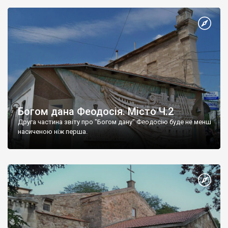
Богом дана Феодосія. Місто Ч.2
Друга частина звіту про "Богом дану" Феодосію буде не менш
насиченою ніж перша.