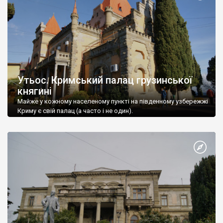
Утьос. Кримський палац грузинської
княгині
Майже у кожному населеному пункті на південному узбережжі
Криму є свій палац (а часто і не один).