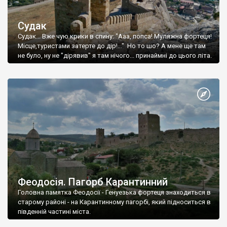
Судак
Судак... Вже чую крики в спину: "Ааа, попса! Муляжна фортеця!
Місце,туристами затерте до дір!..." Но то шо? А мене ще там
не було, ну не "дірявив" я там нічого... принаймні до цього літа.
Феодосія. Пагорб Карантинний
Головна памятка Феодосії - Генуезька фортеця знаходиться в
старому районі - на Карантинному пагорбі, який підноситься в
південній частині міста.