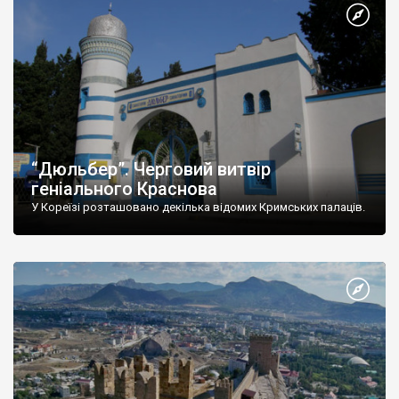
“Дюльбер”. Черговий витвір
геніального Краснова
У Кореїзі розташовано декілька відомих Кримських палаців.