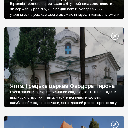
Вірменія першою серед країн світу прийняла християнство,
як державну релігію, й на подив багатьох пересічних
українців, які усіх кавказців вважають мусульманами, вірмени
є відданими вірянами Христа
Ялта. Грецька церква Феодора Тирона
Греки залишили Україні чималий спадок. Достатньо згадати
ніжинські огірочки – ви ж мабуть всі знаєте, що цей,
загублений у радянські часи, легендарний рецепт привезли у
Ніжин греки?