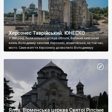
Херсонес Таврійський. ЮНЕСКО
У 988 році, після кількох місяців облоги, Великий київський
князь Володимир захопив Херсонес, візантійське, на той час,
місто. Саме взяття Херсонесу дозволило Володимиру
диктувати свої умови візантійському імператору Василю ІІ, та
одружитися з його дочкою Ганною. Цього ж року, в
Херсонесі Володимир-язичник, став Василем-християнином.
А потім було Хрещення Русі. На честь Херсонесу Таврійського
названо місто […]
Ялта. Вірменська церква Святої Ріпсіме