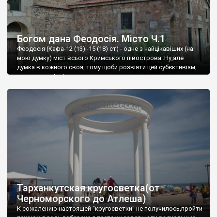
Богом дана Феодосія. Місто Ч.1
Феодосія (Кафа-12 (13) -15 (18) ст) - одне з найцікавіших (на
мою думку) міст всього Кримського півострова .Ну,але
думка в кожного своя, тому щоби розвіяти цей субєктивізм,
запрошую відвідати це
Тарханкутская кругосветка(от
Черноморского до Атлеша)
К сожалению настоящей "кругосветки" не получилось,пройти