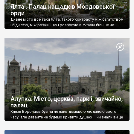
Ялта . Палац нащадків Мордовської
орди
Дивне місто все таки Ялта. Такого контрасту між багатством
і бідністю, між розкішшю і розрухою в Україні більше не
знайдеш.
Алупка. Місто, церква, парк і, звичайно,
палац
Князь Воронцов був чи не найвідомішою людиною свого
часу, але давайте не будемо кривити душею – чи знали ви це
прізвище до відвідин Алупки? Мабуть все таки ні.