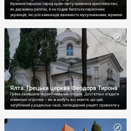
Вірменія першою серед країн світу прийняла християнство,
як державну релігію, й на подив багатьох пересічних
українців, які усіх кавказців вважають мусульманами, вірмени
є відданими вірянами Христа
Ялта. Грецька церква Феодора Тирона
Греки залишили Україні чималий спадок. Достатньо згадати
ніжинські огірочки – ви ж мабуть всі знаєте, що цей,
загублений у радянські часи, легендарний рецепт привезли у
Ніжин греки?