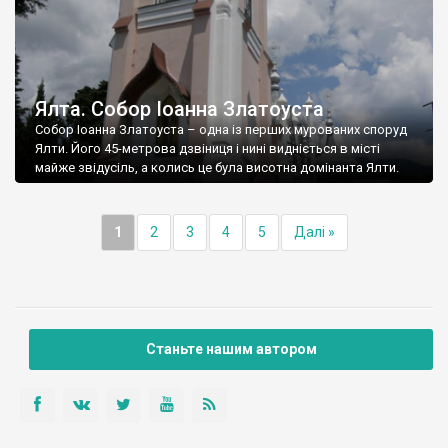
Ялта. Собор Іоанна Златоуста
Собор Іоанна Златоуста – одна із перших мурованих споруд
Ялти. Його 45-метрова дзвіниця і нині видніється в місті
майже звідусіль, а колись це була висотна домінанта Ялти.
1
2
3
4
5
Далі »
Станьте нашим автором