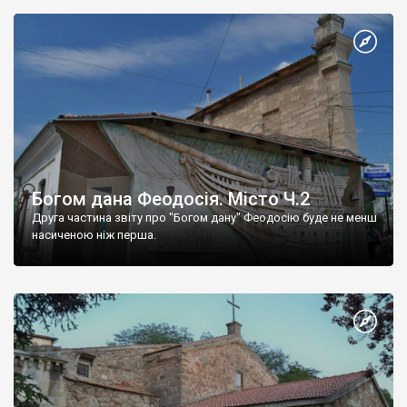
Богом дана Феодосія. Місто Ч.2
Друга частина звіту про "Богом дану" Феодосію буде не менш
насиченою ніж перша.