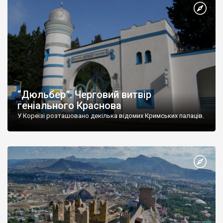
“Дюльбер”. Черговий витвір
геніального Краснова
У Кореїзі розташовано декілька відомих Кримських палаців.