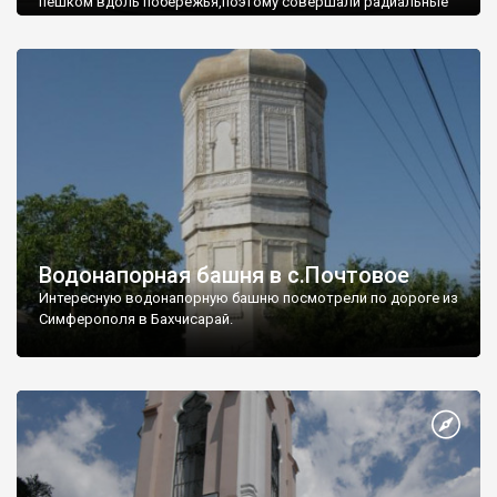
пешком вдоль побережья,поэтому совершали радиальные
вылазки из Оленевки.
Водонапорная башня в с.Почтовое
Интересную водонапорную башню посмотрели по дороге из
Симферополя в Бахчисарай.