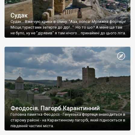
Судак
Судак... Вже чую крики в спину: "Ааа, попса! Муляжна фортеця!
Місце,туристами затерте до дір!..." Но то шо? А мене ще там
не було, ну не "дірявив" я там нічого... принаймні до цього літа.
Феодосія. Пагорб Карантинний
Головна памятка Феодосії - Генуезька фортеця знаходиться в
старому районі - на Карантинному пагорбі, який підноситься в
південній частині міста.