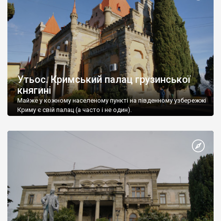
Утьос. Кримський палац грузинської
княгині
Майже у кожному населеному пункті на південному узбережжі
Криму є свій палац (а часто і не один).