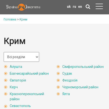
uk
ru
en
Головна
>
Крим
Крим
Алушта
Сімферопольський район
Бахчисарайський район
Судак
Євпаторія
Феодосія
Керч
Чорноморський район
Красноперекопський
Ялта
район
Севастополь