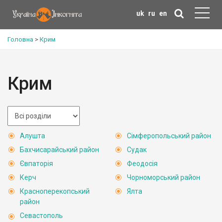
uk
ru
en
Головна
>
Крим
Крим
Алушта
Сімферопольський район
Бахчисарайський район
Судак
Євпаторія
Феодосія
Керч
Чорноморський район
Красноперекопський
Ялта
район
Севастополь