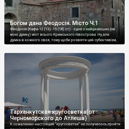
Богом дана Феодосія. Місто Ч.1
Феодосія (Кафа-12 (13) -15 (18) ст) - одне з найцікавіших (на
мою думку) міст всього Кримського півострова .Ну,але
думка в кожного своя, тому щоби розвіяти цей субєктивізм,
запрошую відвідати це
Тарханкутская кругосветка(от
Черноморского до Атлеша)
К сожалению настоящей "кругосветки" не получилось,пройти