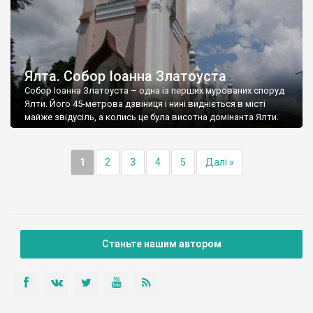
Ялта. Собор Іоанна Златоуста
Собор Іоанна Златоуста – одна із перших мурованих споруд
Ялти. Його 45-метрова дзвіниця і нині видніється в місті
майже звідусіль, а колись це була висотна домінанта Ялти.
1
2
3
4
5
Далі »
Станьте нашим автором