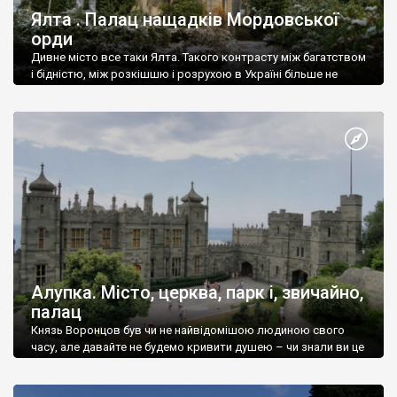
Ялта . Палац нащадків Мордовської
орди
Дивне місто все таки Ялта. Такого контрасту між багатством
і бідністю, між розкішшю і розрухою в Україні більше не
знайдеш.
Алупка. Місто, церква, парк і, звичайно,
палац
Князь Воронцов був чи не найвідомішою людиною свого
часу, але давайте не будемо кривити душею – чи знали ви це
прізвище до відвідин Алупки? Мабуть все таки ні.