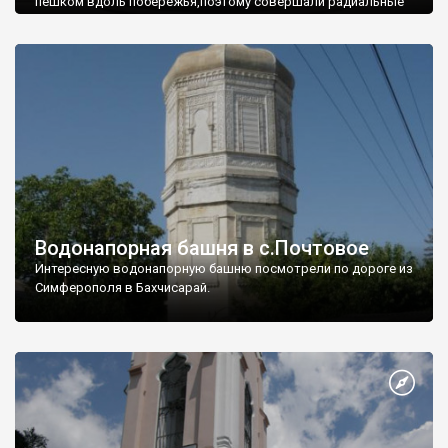
пешком вдоль побережья,поэтому совершали радиальные
вылазки из Оленевки.
Водонапорная башня в с.Почтовое
Интересную водонапорную башню посмотрели по дороге из
Симферополя в Бахчисарай.