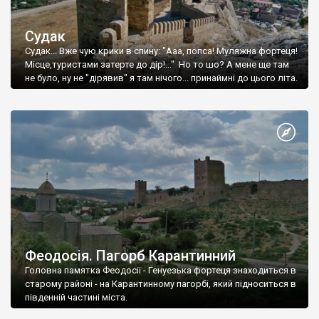
Судак
Судак... Вже чую крики в спину: "Ааа, попса! Муляжна фортеця!
Місце,туристами затерте до дір!..." Но то шо? А мене ще там
не було, ну не "дірявив" я там нічого... принаймні до цього літа.
Феодосія. Пагорб Карантинний
Головна памятка Феодосії - Генуезька фортеця знаходиться в
старому районі - на Карантинному пагорбі, який підноситься в
південній частині міста.