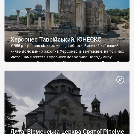
Херсонес Таврійський. ЮНЕСКО
У 988 році, після кількох місяців облоги, Великий київський
князь Володимир захопив Херсонес, візантійське, на той час,
місто. Саме взяття Херсонесу дозволило Володимиру
диктувати свої умови візантійському імператору Василю ІІ, та
одружитися з його дочкою Ганною. Цього ж року, в
Херсонесі Володимир-язичник, став Василем-християнином.
А потім було Хрещення Русі. На честь Херсонесу Таврійського
названо місто […]
Ялта. Вірменська церква Святої Ріпсіме