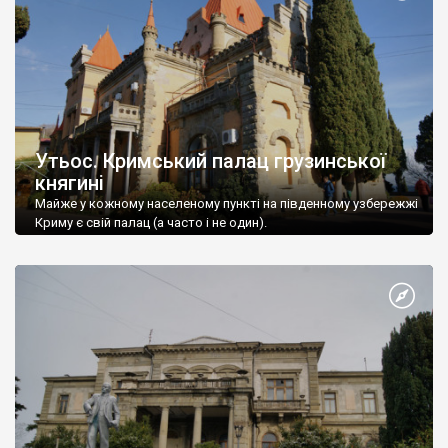
Утьос. Кримський палац грузинської
княгині
Майже у кожному населеному пункті на південному узбережжі
Криму є свій палац (а часто і не один).