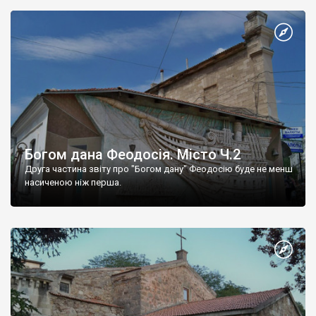
Богом дана Феодосія. Місто Ч.2
Друга частина звіту про "Богом дану" Феодосію буде не менш
насиченою ніж перша.