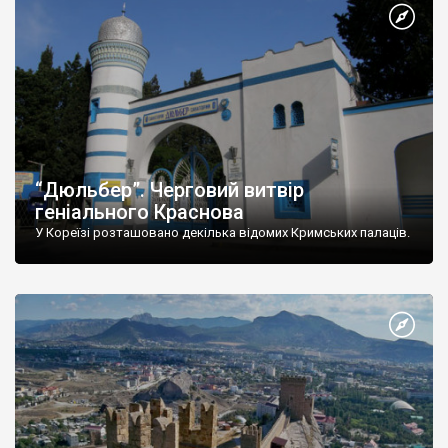
“Дюльбер”. Черговий витвір
геніального Краснова
У Кореїзі розташовано декілька відомих Кримських палаців.