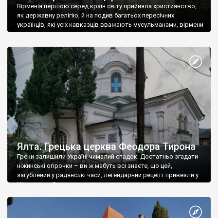
Вірменія першою серед країн світу прийняла християнство,
як державну релігію, й на подив багатьох пересічних
українців, які усіх кавказців вважають мусульманами, вірмени
є відданими вірянами Христа
Ялта. Грецька церква Феодора Тирона
Греки залишили Україні чималий спадок. Достатньо згадати
ніжинські огірочки – ви ж мабуть всі знаєте, що цей,
загублений у радянські часи, легендарний рецепт привезли у
Ніжин греки?